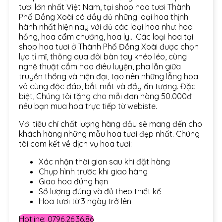
tươi lớn nhất Việt Nam, tại shop hoa tươi Thành
Phố Đồng Xoài có đầy đủ những loại hoa thịnh
hành nhất hiện nay với đủ các loại hoa như: hoa
hồng, hoa cẩm chướng, hoa ly… Các loại hoa tại
shop hoa tươi ở Thành Phố Đồng Xoài được chọn
lựa tỉ mĩ, thông qua đôi bàn tay khéo léo, cùng
nghệ thuật cắm hoa điêu luyện, pha lẫn giữa
truyền thống và hiện đại, tạo nên những lẵng hoa
vô cùng độc đáo, bắt mắt và đầy ấn tượng. Đặc
biệt, Chúng tôi tặng cho mỗi đơn hàng 50.000đ
nều bạn mua hoa trực tiếp từ webiste.
Với tiêu chí chất lượng hàng đầu sẽ mang đến cho
khách hàng những mẫu hoa tươi đẹp nhất. Chúng
tôi cam kết về dịch vụ hoa tươi:
Xác nhận thời gian sau khi đặt hàng
Chụp hình trước khi giao hàng
Giao hoa đúng hẹn
Số lượng đúng và đủ theo thiết kế
Hoa tươi từ 3 ngày trở lên
Hotline: 0796.26.36.86