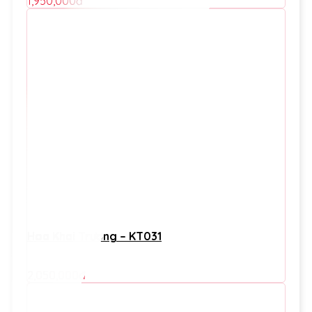
1,950,000
đ
Hoa Khai Trương – KT031
2,050,000
đ