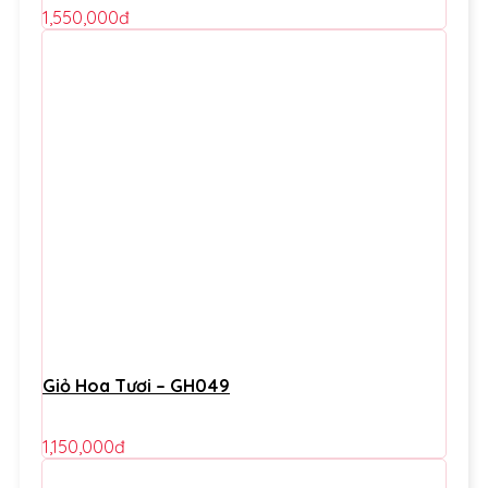
1,550,000
đ
Giỏ Hoa Tươi – GH049
1,150,000
đ