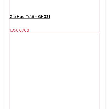
Giỏ Hoa Tươi – GH031
1,950,000
đ