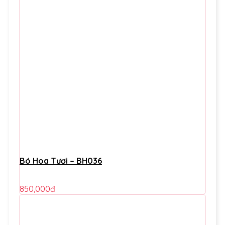
Bó Hoa Tươi – BH036
850,000
đ