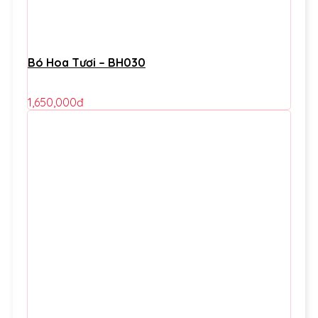
Bó Hoa Tươi – BH030
1,650,000
đ