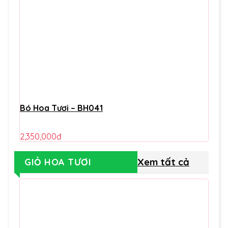
Bó Hoa Tươi – BH041
2,350,000
đ
Xem tất cả
GIỎ HOA TƯƠI