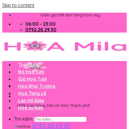
Skip to content
Giảm giá 10% đơn hàng hôm nay
06:00 - 23:00
0792.28.29.30
Trang chủ
Bó hoa tươi
Giỏ Hoa Tươi
Hoa Khai Trương
Hoa Tang Lễ
Lan Hồ Điệp
+979 Cửa hàng trên 63 tỉnh/ thành phố
Hoa sự kiện
Tìm kiếm:
0792.28.29.30
Hotline: