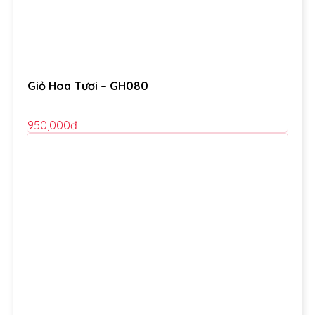
Giỏ Hoa Tươi – GH080
950,000
đ