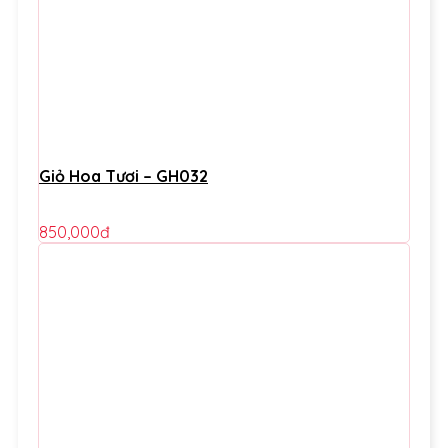
Giỏ Hoa Tươi – GH032
850,000
đ