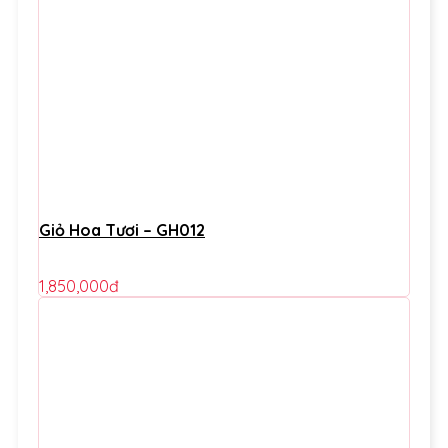
Giỏ Hoa Tươi – GH012
1,850,000
đ