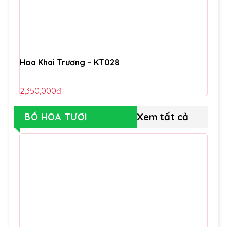
Hoa Khai Trương – KT028
2,350,000
đ
Xem tất cả
BÓ HOA TƯƠI