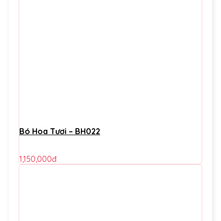
Bó Hoa Tươi – BH022
1,150,000
đ