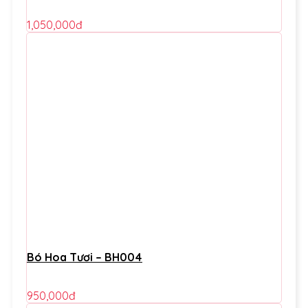
1,050,000
đ
Bó Hoa Tươi – BH004
950,000
đ