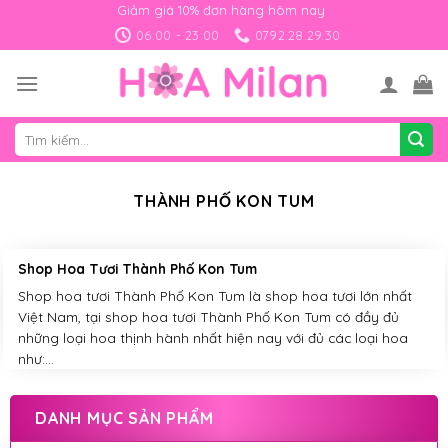
Skip
Giảm giá 10% đơn hàng hôm nay
to
06:00 - 23:00
0792.28.29.30
content
Tìm
kiếm:
THÀNH PHỐ KON TUM
Shop Hoa Tươi Thành Phố Kon Tum
Shop hoa tươi Thành Phố Kon Tum là shop hoa tươi lớn nhất
Việt Nam, tại shop hoa tươi Thành Phố Kon Tum có đầy đủ
những loại hoa thịnh hành nhất hiện nay với đủ các loại hoa
như:...
DANH MỤC SẢN PHẨM