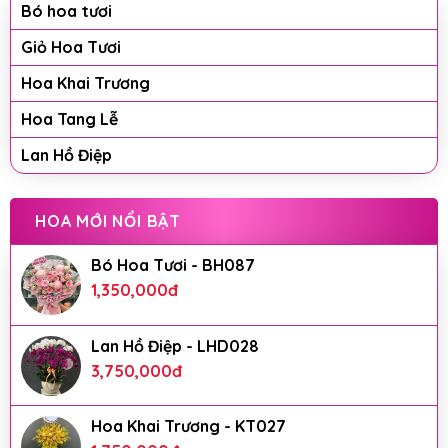
Bó hoa tươi
Giỏ Hoa Tươi
Hoa Khai Trương
Hoa Tang Lễ
Lan Hồ Điệp
HOA MỚI NỔI BẬT
Bó Hoa Tươi - BH087
1,350,000
đ
Lan Hồ Điệp - LHD028
3,750,000
đ
Hoa Khai Trương - KT027