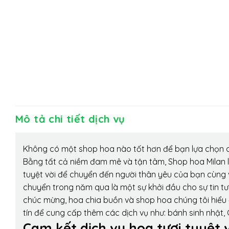
Mô tả chi tiết dịch vụ
Không có một shop hoa nào tốt hơn để bạn lựa chọn c
Bằng tất cả niềm đam mê và tận tâm, Shop hoa Milan 
tuyệt vời để chuyển đến người thân yêu của bạn cùng v
chuyển trong năm qua là một sự khởi đầu cho sự tin tưở
chúc mừng, hoa chia buồn và shop hoa chúng tôi hiểu 
tín để cung cấp thêm các dịch vụ như: bánh sinh nhật,
Cam kết dịch vụ hoa tươi tuyệt 