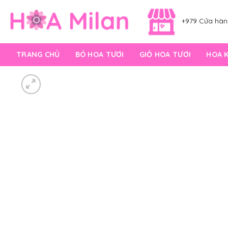
Skip
to
+979 Cửa hàng
content
TRANG CHỦ
BÓ HOA TƯƠI
GIỎ HOA TƯƠI
HOA 