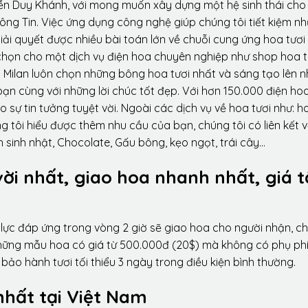
ễn Duy Khánh, với mong muốn xây dựng một hệ sinh thái ch
ông Tin. Việc ứng dụng công nghệ giúp chúng tôi tiết kiệm n
iải quyết được nhiều bài toán lớn về chuỗi cung ứng hoa tươi
họn cho một dịch vụ điện hoa chuyên nghiệp như shop hoa t
 Milan luôn chọn những bông hoa tươi nhất và sáng tạo lên 
ạn cùng với những lời chúc tốt đẹp. Với hơn 150.000 điện ho
sự tin tưởng tuyệt vời. Ngoài các dịch vụ về hoa tươi như: h
tôi hiểu được thêm nhu cầu của bạn, chúng tôi có liên kết v
 sinh nhật, Chocolate, Gấu bông, kẹo ngọt, trái cây…
vời nhất, giao hoa nhanh nhất, giá t
lực đáp ứng trong vòng 2 giờ sẽ giao hoa cho người nhận, ch
 những mẫu hoa có giá từ 500.000đ (20$) mà không có phụ phí
ảo hành tươi tối thiểu 3 ngày trong điều kiện bình thường.
nhất tại Việt Nam