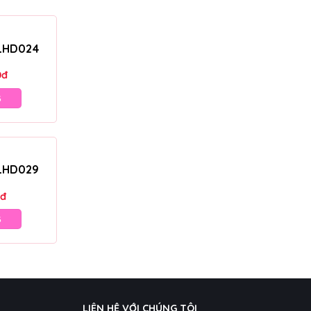
 LHD024
0
đ
G
 LHD029
đ
G
LIÊN HỆ VỚI CHÚNG TÔI