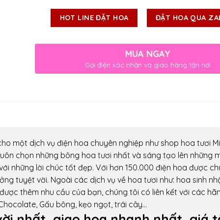
HOT LINE ĐẶT HOA
ĐẶT HOA QUA ZA
MUA NGAY
Gọi điện xác nhận và giao hàng tận nơi
ho một dịch vụ điện hoa chuyên nghiệp như shop hoa tươi Mi
luôn chọn những bông hoa tươi nhất và sáng tạo lên những 
ới những lời chúc tốt đẹp. Với hơn 150.000 điện hoa được ch
ng tuyệt vời. Ngoài các dịch vụ về hoa tươi như: hoa sinh nh
được thêm nhu cầu của bạn, chúng tôi có liên kết với các hã
 Chocolate, Gấu bông, kẹo ngọt, trái cây…
vời nhất, giao hoa nhanh nhất, giá t