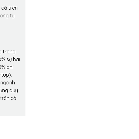
 cả trên
công ty
g trong
0% sự hài
0% phí
rtup).
o ngành
hững quy
 trên cả