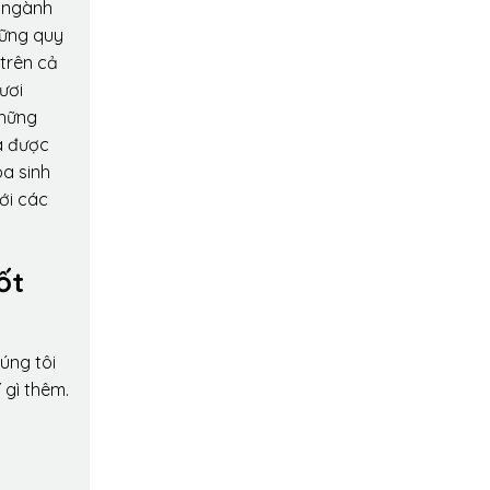
o ngành
hững quy
 trên cả
ươi
những
a được
oa sinh
ới các
ốt
úng tôi
 gì thêm.