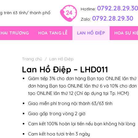
0792.28.29.3
Hotline:
 trên 63 tỉnh/ thành phố
0792.28.29.30
Zalo:
KHAI TRƯƠNG
HOA TANG LỄ
LAN HỒ ĐIỆP
HOA SỰ KI
Trang chủ
/
Lan Hồ Điệp
Lan Hồ Điệp – LHD011
Giảm tiếp 3% cho đơn hàng Bạn tạo ONLINE lần thứ 
đơn hàng Bạn tạo ONLINE lần thứ 6 và 10% cho đơn
tạo ONLINE lần thứ 12 (Chỉ áp dụng tại Tp. HCM)
Giao miễn phí trong nội thành 63/63 tỉnh
Giao gấp trong vòng 2 giờ
Cam kết 100% hoàn lại tiền nếu bạn không hài lòng
Cam kết hoa tươi trên 3 ngày