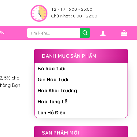
0
T2 - T7 : 6:00 - 23:00
Chủ Nhật : 8:00 - 22:00
Tìm
ỆN
kiếm:
DANH MỤC SẢN PHẨM
Bó hoa tươi
2, 5% cho
Giỏ Hoa Tươi
 hàng Bạn
Hoa Khai Trương
Hoa Tang Lễ
Lan Hồ Điệp
SẢN PHẨM MỚI