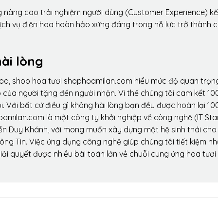
ng nâng cao trải nghiệm người dùng (Customer Experience) kể
dịch vụ điện hoa hoàn hảo xứng đáng trong nỗ lực trở thành 
ài lòng
hoa, shop hoa tươi shophoamilan.com hiểu mức độ quan trọn
p của người tặng đến người nhận. Vì thế chúng tôi cam kết 10
. Với bất cứ điều gì không hài lòng bạn đều được hoàn lại 10
amilan.com là một công ty khởi nghiệp về công nghệ (IT Sta
ễn Duy Khánh, với mong muốn xây dựng một hệ sinh thái ch
ông Tin. Việc ứng dụng công nghệ giúp chúng tôi tiết kiệm n
iải quyết được nhiều bài toán lớn về chuỗi cung ứng hoa tươi