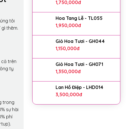
1,750,000
đ
Hoa Tang Lễ - TL055
úng tôi
1,950,000
đ
 gì thêm.
Giỏ Hoa Tươi - GH044
1,150,000
đ
 cả trên
Giỏ Hoa Tươi - GH071
công ty
1,350,000
đ
Lan Hồ Điệp - LHD014
3,500,000
đ
g trong
0% sự hài
0% phí
rtup).