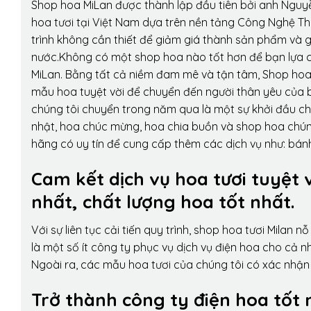
Shop hoa MiLan được thành lập đầu tiên bởi anh Nguy
hoa tươi tại Việt Nam dựa trên nền tảng Công Nghệ Th
trình không cần thiết để giảm giá thành sản phẩm và g
nước.Không có một shop hoa nào tốt hơn để bạn lựa c
MiLan. Bằng tất cả niềm đam mê và tận tâm, Shop hoa
mẫu hoa tuyệt vời để chuyển đến người thân yêu của b
chúng tôi chuyển trong năm qua là một sự khởi đầu cho 
nhật, hoa chúc mừng, hoa chia buồn và shop hoa chúng 
hãng có uy tín để cung cấp thêm các dịch vụ như: bánh
Cam kết dịch vụ hoa tươi tuyệt 
nhất, chất lượng hoa tốt nhất.
Với sự liên tục cải tiến quy trình,
shop hoa tươi Milan
nỗ 
là một số ít công ty phục vụ dịch vụ điện hoa cho cả
Ngoài ra, các mẫu hoa tươi của chúng tôi có xác nhận b
Trở thành công ty điện hoa tốt 