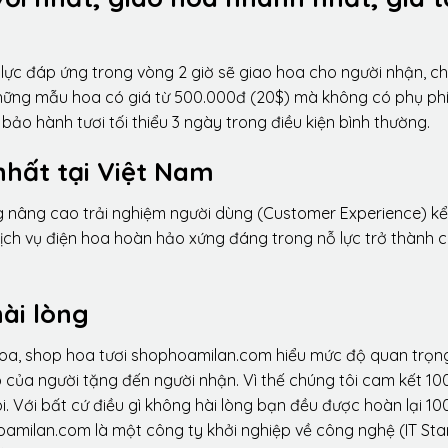
lực đáp ứng trong vòng 2 giờ sẽ giao hoa cho người nhận, ch
 những mẫu hoa có giá từ 500.000đ (20$) mà không có phụ phí
ảo hành tươi tối thiểu 3 ngày trong điều kiện bình thường.
nhất tại Việt Nam
ng nâng cao trải nghiệm người dùng (Customer Experience) kể
dịch vụ điện hoa hoàn hảo xứng đáng trong nỗ lực trở thành 
ài lòng
hoa, shop hoa tươi shophoamilan.com hiểu mức độ quan trọn
p của người tặng đến người nhận. Vì thế chúng tôi cam kết 10
. Với bất cứ điều gì không hài lòng bạn đều được hoàn lại 10
amilan.com là một công ty khởi nghiệp về công nghệ (IT Sta