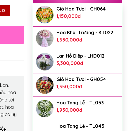
Giỏ Hoa Tươi - GH064
LO
1,150,000
đ
Hoa Khai Trương - KT022
1,850,000
đ
Lan Hồ Điệp - LHD012
3,300,000
đ
Giỏ Hoa Tươi - GH054
Lan.
1,350,000
đ
mẫu hoa
úng tôi
Hoa Tang Lễ - TL053
ật, hoa
1,950,000
đ
ng có uy
Hoa Tang Lễ - TL045
ốt