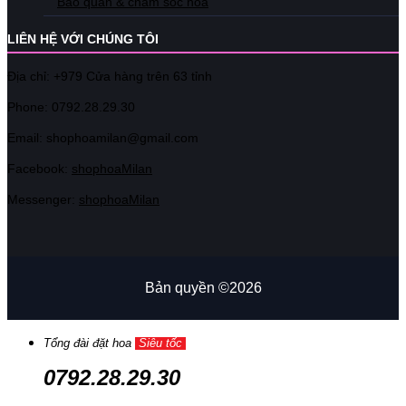
Bảo quản & chăm sóc hoa
LIÊN HỆ VỚI CHÚNG TÔI
Địa chỉ: +979 Cửa hàng trên 63 tỉnh
Phone: 07
92.28.29.30
Email: shophoamilan@gmail.com
Facebook:
shophoaMilan
Messenger:
shophoaMilan
Bản quyền ©2026
Tổng đài đặt hoa
Siêu tốc
0792.28.29.30