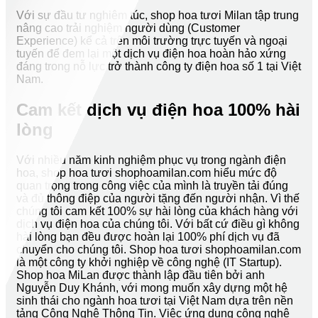
Với sự đầu tư nghiêm túc, shop hoa tươi Milan tập trung
nâng cao trải nghiệm người dùng (Customer
Experience) kể cả trên môi trường trực tuyến và ngoại
tuyến để đem lại một dịch vụ điện hoa hoàn hảo xứng
đáng trong nỗ lực trở thành công ty điện hoa số 1 tại Việt
Nam.
Cam kết dịch vụ điện hoa 100% hài
lòng
Với nhiều năm kinh nghiệm phục vụ trong ngành điện
hoa, shop hoa tươi shophoamilan.com hiểu mức độ
quan trọng trong công việc của mình là truyền tải đúng
và đủ thông điệp của người tặng đến người nhận. Vì thế
chúng tôi cam kết 100% sự hài lòng của khách hàng với
dịch vụ điện hoa của chúng tôi. Với bất cứ điều gì không
hài lòng bạn đều được hoàn lại 100% phí dịch vụ đã
chuyển cho chúng tôi. Shop hoa tươi shophoamilan.com
là một công ty khởi nghiệp về công nghệ (IT Startup).
Shop hoa MiLan được thành lập đầu tiên bởi anh
Nguyễn Duy Khánh, với mong muốn xây dựng một hệ
sinh thái cho ngành hoa tươi tại Việt Nam dựa trên nền
tảng Công Nghệ Thông Tin. Việc ứng dụng công nghệ