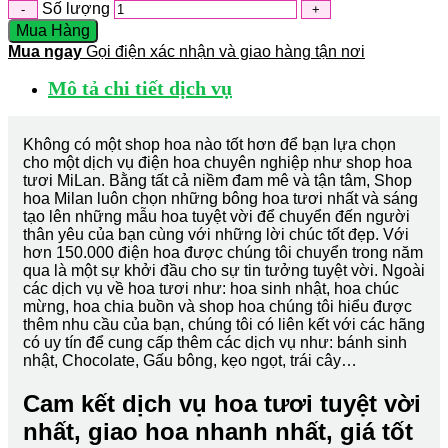
Số lượng
Mua Hàng
Mua ngay
Gọi điện xác nhận và giao hàng tận nơi
Mô tả chi tiết dịch vụ
Không có một shop hoa nào tốt hơn để bạn lựa chọn
cho một dịch vụ điện hoa chuyên nghiệp như shop hoa
tươi MiLan. Bằng tất cả niềm đam mê và tận tâm, Shop
hoa Milan luôn chọn những bông hoa tươi nhất và sáng
tạo lên những mẫu hoa tuyệt vời để chuyển đến người
thân yêu của bạn cùng với những lời chúc tốt đẹp. Với
hơn 150.000 điện hoa được chúng tôi chuyển trong năm
qua là một sự khởi đầu cho sự tin tưởng tuyệt vời. Ngoài
các dịch vụ về hoa tươi như: hoa sinh nhật, hoa chúc
mừng, hoa chia buồn và shop hoa chúng tôi hiểu được
thêm nhu cầu của bạn, chúng tôi có liên kết với các hãng
có uy tín để cung cấp thêm các dịch vụ như: bánh sinh
nhật, Chocolate, Gấu bông, kẹo ngọt, trái cây…
Cam kết dịch vụ hoa tươi tuyệt vời
nhất, giao hoa nhanh nhất, giá tốt