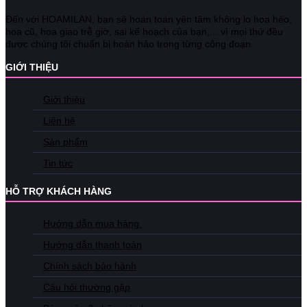
Đến với HOAMILAN, bạn sẽ hoàn toàn yên tâm không lo hoa héo,
hoa cũ, hoa giao trễ giờ, sai kế hoạch của bạn,... vì mọi thứ đều
được chúng tôi chuẩn bị hoàn hảo trong từng công đoạn.
GIỚI THIỆU
Giới thiệu
Liên hệ
Sản phẩm
Tin tức
HỖ TRỢ KHÁCH HÀNG
Hướng dẫn mua hàng
Hướng dẫn thanh toán
Chính sách bảo hành
Câu hỏi thường gặp