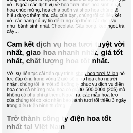
vời. Ngoài các dịch vụ về hoa tươi như: hoa sinh nhật,
hoa chúc mừng, hoa chia buồn và shop hoa chúng tôi
hiểu được thêm nhu cầu của bạn, chúng tôi có liên kết
với các hãng có uy tín để cung cấp thêm các dịch vụ
như: bánh sinh nhật, Chocolate, Gấu bông, kẹo ngọt, trái
cây…
Cam kết dịch vụ hoa tươi tuyệt vời
nhất, giao hoa nhanh nhất, giá tốt
nhất, chất lượng hoa tốt nhất.
Với sự liên tục cải tiến quy trình,
shop hoa tươi Milan
nỗ
lực đáp ứng trong vòng 2 giờ sẽ giao hoa cho người
nhận, chúng tôi là một số ít công ty phục vụ dịch vụ điện
hoa cho cả những mẫu hoa có giá từ 500.000đ (20$) mà
không có phụ phí gì thêm. Ngoài ra, các mẫu hoa tươi
của chúng tôi có xác nhận bảo hành tươi tối thiểu 3 ngày
trong điều kiện bình thường.
Trở thành công ty điện hoa tốt
nhất tại Việt Nam