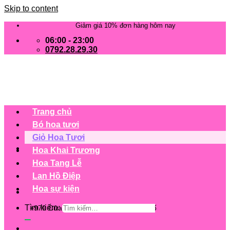
Skip to content
Giảm giá 10% đơn hàng hôm nay
06:00 - 23:00
0792.28.29.30
Trang chủ
Bó hoa tươi
Giỏ Hoa Tươi
Hoa Khai Trương
Hoa Tang Lễ
Lan Hồ Điệp
Hoa sự kiện
Tìm kiếm:
+979 Cửa hàng trên 63 tỉnh/ thành phố