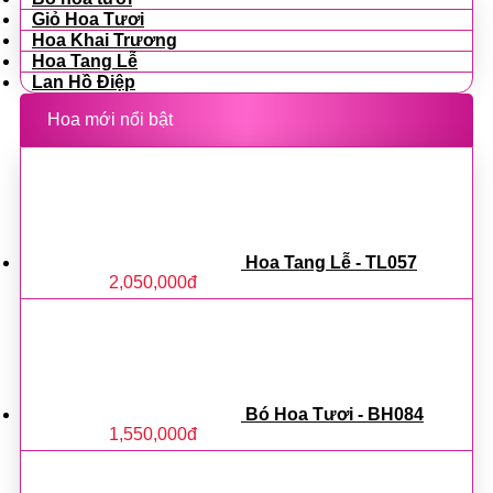
Giỏ Hoa Tươi
Hoa Khai Trương
Hoa Tang Lễ
Lan Hồ Điệp
Hoa mới nổi bật
Hoa Tang Lễ - TL057
2,050,000
đ
Bó Hoa Tươi - BH084
1,550,000
đ