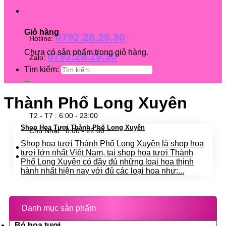
Giỏ hàng
0792.28.29.30
Hotline:
Chưa có sản phẩm trong giỏ hàng.
0792.28.29.30
Zalo:
Tìm kiếm:
Thành Phố Long Xuyên
T2 - T7 : 6:00 - 23:00
Shop Hoa Tươi Thành Phố Long Xuyên
Chủ Nhật : 8:00 - 22:00
Shop hoa tươi Thành Phố Long Xuyên là shop hoa
tươi lớn nhất Việt Nam, tại shop hoa tươi Thành
Phố Long Xuyên có đầy đủ những loại hoa thịnh
hành nhất hiện nay với đủ các loại hoa như:...
Danh mục sản phẩm
Bó hoa tươi