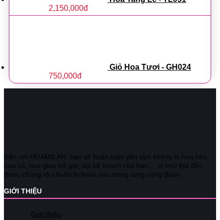
2,150,000
đ
Giỏ Hoa Tươi - GH024
750,000
đ
Đến với HOAMILAN, bạn sẽ hoàn toàn yên tâm không lo hoa héo,
hoa cũ, hoa giao trễ giờ, sai kế hoạch của bạn,... vì mọi thứ đều
được chúng tôi chuẩn bị hoàn hảo trong từng công đoạn.
GIỚI THIỆU
Giới thiệu