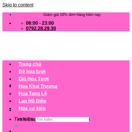
Skip to content
Giảm giá 10% đơn hàng hôm nay
06:00 - 23:00
0792.28.29.30
Trang chủ
Bó hoa tươi
Giỏ Hoa Tươi
Hoa Khai Trương
Hoa Tang Lễ
Lan Hồ Điệp
Hoa sự kiện
Tìm kiếm:
+979 Cửa hàng trên 63 tỉnh/ thành phố