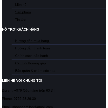
Liên hệ
Sản phẩm
Tin tức
HỖ TRỢ KHÁCH HÀNG
Hướng dẫn mua hàng
Hướng dẫn thanh toán
Chính sách bảo hành
Câu hỏi thường gặp
Bảo quản & chăm sóc hoa
LIÊN HỆ VỚI CHÚNG TÔI
Địa chỉ: +979 Cửa hàng trên 63 tỉnh
Phone: 07
92.28.29.30
Email: shophoamilan@gmail.com