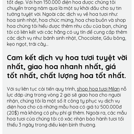
tốt đẹp. Với hơn 150.000 điện hoa được chúng tôi
chuyển trong năm qua là một sự khởi đầu cho sự tin
tưởng tuyệt vời. Ngoài các dịch vụ về hoa tươi như:
hoa sinh nhật, hoa chúc mừng, hoa chia buồn và shop
hoa chúng tôi hiểu được thêm nhu cầu của bạn, chúng
tôi có liên kết với các hãng có uy tín để cung cấp thêm
các dịch vụ như: bánh sinh nhật, Chocolate, Gấu bông,
kẹo ngọt, trái cây…
Cam kết dịch vụ hoa tươi tuyệt vời
nhất, giao hoa nhanh nhất, giá
tốt nhất, chất lượng hoa tốt nhất.
Với sự liên tục cải tiến quy trình,
shop hoa tươi Milan
nỗ
lực đáp ứng trong vòng 2 giờ sẽ giao hoa cho người
nhận, chúng tôi là một số ít công ty phục vụ dịch vụ
điện hoa cho cả những mẫu hoa có giá từ 500.000đ
(20$) mà không có phụ phí gì thêm. Ngoài ra, các mẫu
hoa tươi của chúng tôi có xác nhận bảo hành tươi tối
thiểu 3 ngày trong điều kiện bình thường.