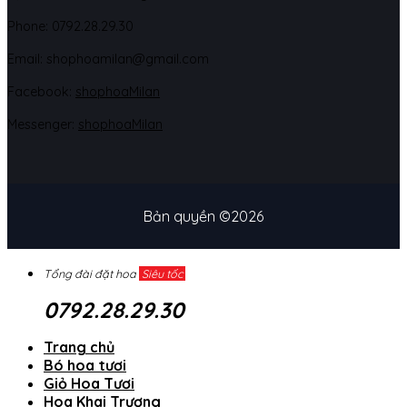
Phone: 07
92.28.29.30
Email: shophoamilan@gmail.com
Facebook:
shophoaMilan
Messenger:
shophoaMilan
Bản quyền ©2026
Tổng đài đặt hoa
Siêu tốc
0792.28.29.30
Trang chủ
Bó hoa tươi
Giỏ Hoa Tươi
Hoa Khai Trương