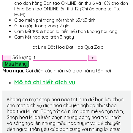
cho đơn hàng Bạn tạo ONLINE lần thứ 6 và 10% cho đơn
hàng Bạn tạo ONLINE lần thứ 12 (Chỉ áp dụng tại Tp.
HCM)
Giao miễn phí trong nội thành 63/63 tỉnh
Giao gấp trong vòng 2 giờ
Cam kết 100% hoàn lại tiền nếu bạn không hài lòng
Cam kết hoa tươi trên 3 ngày
Hot Line Đặt Hoa
Đặt Hoa Qua Zalo
Số lượng
Mua Hàng
Mua ngay
Gọi điện xác nhận và giao hàng tận nơi
Mô tả chi tiết dịch vụ
Không có một shop hoa nào tốt hơn để bạn lựa chọn
cho một dịch vụ điện hoa chuyên nghiệp như shop
hoa tươi MiLan. Bằng tất cả niềm đam mê và tận tâm,
Shop hoa Milan luôn chọn những bông hoa tươi nhất
và sáng tạo lên những mẫu hoa tuyệt vời để chuyển
đến người thân yêu của bạn cùng với những lời chúc