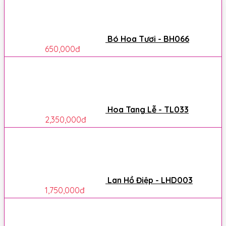
Bó Hoa Tươi - BH066
650,000
đ
Hoa Tang Lễ - TL033
2,350,000
đ
Lan Hồ Điệp - LHD003
1,750,000
đ