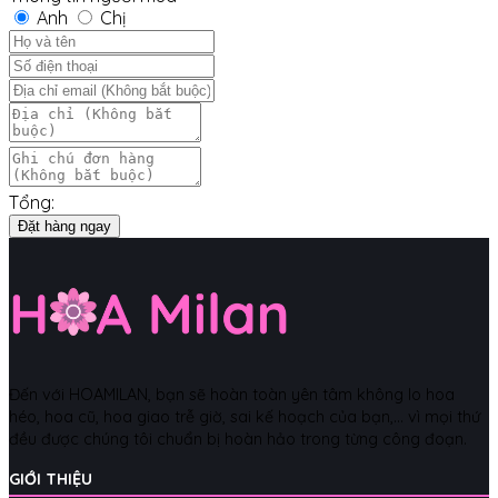
Anh
Chị
Tổng:
Đặt hàng ngay
Đến với HOAMILAN, bạn sẽ hoàn toàn yên tâm không lo hoa
héo, hoa cũ, hoa giao trễ giờ, sai kế hoạch của bạn,... vì mọi thứ
đều được chúng tôi chuẩn bị hoàn hảo trong từng công đoạn.
GIỚI THIỆU