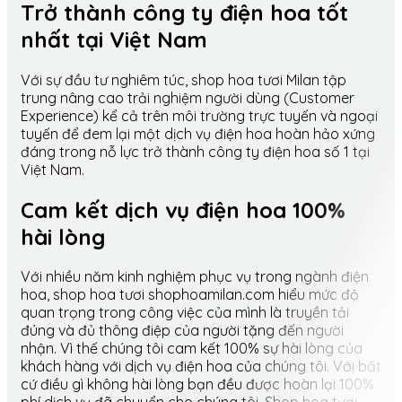
Trở thành công ty điện hoa tốt
nhất tại Việt Nam
Với sự đầu tư nghiêm túc, shop hoa tươi Milan tập
trung nâng cao trải nghiệm người dùng (Customer
Experience) kể cả trên môi trường trực tuyến và ngoại
tuyến để đem lại một dịch vụ điện hoa hoàn hảo xứng
đáng trong nỗ lực trở thành công ty điện hoa số 1 tại
Việt Nam.
Cam kết dịch vụ điện hoa 100%
hài lòng
Với nhiều năm kinh nghiệm phục vụ trong ngành điện
hoa, shop hoa tươi shophoamilan.com hiểu mức độ
quan trọng trong công việc của mình là truyền tải
đúng và đủ thông điệp của người tặng đến người
nhận. Vì thế chúng tôi cam kết 100% sự hài lòng của
khách hàng với dịch vụ điện hoa của chúng tôi. Với bất
cứ điều gì không hài lòng bạn đều được hoàn lại 100%