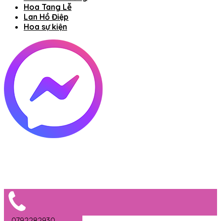
Hoa Tang Lễ
Lan Hồ Điệp
Hoa sự kiện
0792282930