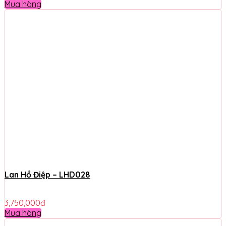
Mua hàng
Lan Hồ Điệp – LHD028
3,750,000
đ
Mua hàng