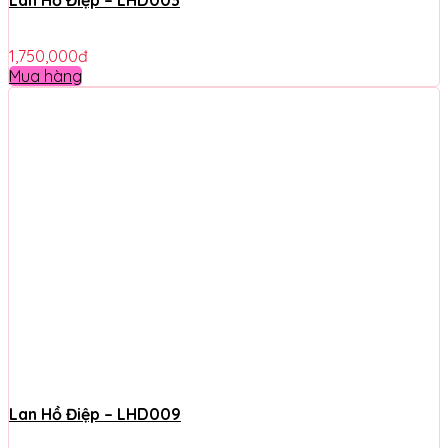
1,750,000
đ
Mua hàng
Lan Hồ Điệp – LHD009