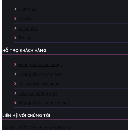
Giới thiệu
Liên hệ
Sản phẩm
Tin tức
HỖ TRỢ KHÁCH HÀNG
Hướng dẫn mua hàng
Hướng dẫn thanh toán
Chính sách bảo hành
Câu hỏi thường gặp
Bảo quản & chăm sóc hoa
LIÊN HỆ VỚI CHÚNG TÔI
Địa chỉ: +979 Cửa hàng trên 63 tỉnh