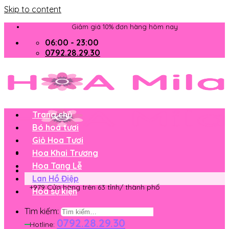
Skip to content
Giảm giá 10% đơn hàng hôm nay
06:00 - 23:00
0792.28.29.30
Trang chủ
Bó hoa tươi
Giỏ Hoa Tươi
Hoa Khai Trương
Hoa Tang Lễ
Lan Hồ Điệp
+979 Cửa hàng trên 63 tỉnh/ thành phố
Hoa sự kiện
Tìm kiếm:
0792.28.29.30
Hotline: