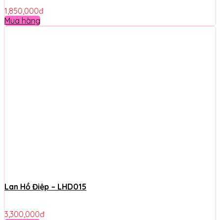
1,850,000
đ
Mua hàng
Lan Hồ Điệp – LHD015
3,300,000
đ