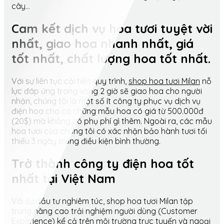
cây…
Cam kết dịch vụ hoa tươi tuyệt vời
nhất, giao hoa nhanh nhất, giá
tốt nhất, chất lượng hoa tốt nhất.
Với sự liên tục cải tiến quy trình,
shop hoa tươi Milan
nỗ
lực đáp ứng trong vòng 2 giờ sẽ giao hoa cho người
nhận, chúng tôi là một số ít công ty phục vụ dịch vụ
điện hoa cho cả những mẫu hoa có giá từ 500.000đ
(20$) mà không có phụ phí gì thêm. Ngoài ra, các mẫu
hoa tươi của chúng tôi có xác nhận bảo hành tươi tối
thiểu 3 ngày trong điều kiện bình thường.
Trở thành công ty điện hoa tốt
nhất tại Việt Nam
Với sự đầu tư nghiêm túc, shop hoa tươi Milan tập
trung nâng cao trải nghiệm người dùng (Customer
Experience) kể cả trên môi trường trực tuyến và ngoại