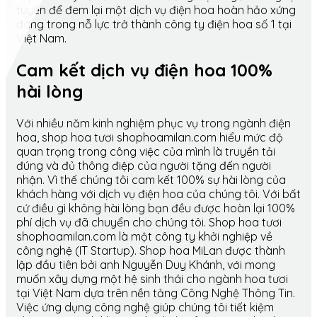
tuyến để đem lại một dịch vụ điện hoa hoàn hảo xứng
đáng trong nỗ lực trở thành công ty điện hoa số 1 tại
Việt Nam.
Cam kết dịch vụ điện hoa 100%
hài lòng
Với nhiều năm kinh nghiệm phục vụ trong ngành điện
hoa, shop hoa tươi shophoamilan.com hiểu mức độ
quan trọng trong công việc của mình là truyền tải
đúng và đủ thông điệp của người tặng đến người
nhận. Vì thế chúng tôi cam kết 100% sự hài lòng của
khách hàng với dịch vụ điện hoa của chúng tôi. Với bất
cứ điều gì không hài lòng bạn đều được hoàn lại 100%
phí dịch vụ đã chuyển cho chúng tôi. Shop hoa tươi
shophoamilan.com là một công ty khởi nghiệp về
công nghệ (IT Startup). Shop hoa MiLan được thành
lập đầu tiên bởi anh Nguyễn Duy Khánh, với mong
muốn xây dựng một hệ sinh thái cho ngành hoa tươi
tại Việt Nam dựa trên nền tảng Công Nghệ Thông Tin.
Việc ứng dụng công nghệ giúp chúng tôi tiết kiệm