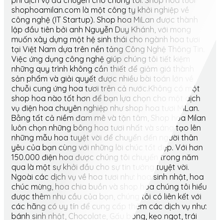
phí dịch vụ đã chuyển cho chúng tôi. Shop hoa tươi
shophoamilan.com là một công ty khởi nghiệp về
công nghệ (IT Startup). Shop hoa MiLan được thành
lập đầu tiên bởi anh Nguyễn Duy Khánh, với mong
muốn xây dựng một hệ sinh thái cho ngành hoa tươi
tại Việt Nam dựa trên nền tảng Công Nghệ Thông Tin.
Việc ứng dụng công nghệ giúp chúng tôi tiết kiệm
những quy trình không cần thiết để giảm giá thành
sản phẩm và giải quyết được nhiều bài toán lớn về
chuỗi cung ứng hoa tươi trên cả nước.Không có một
shop hoa nào tốt hơn để bạn lựa chọn cho một dịch
vụ điện hoa chuyên nghiệp như shop hoa tươi MiLan.
Bằng tất cả niềm đam mê và tận tâm, Shop hoa Milan
luôn chọn những bông hoa tươi nhất và sáng tạo lên
những mẫu hoa tuyệt vời để chuyển đến người thân
yêu của bạn cùng với những lời chúc tốt đẹp. Với hơn
150.000 điện hoa được chúng tôi chuyển trong năm
qua là một sự khởi đầu cho sự tin tưởng tuyệt vời.
Ngoài các dịch vụ về hoa tươi như: hoa sinh nhật, hoa
chúc mừng, hoa chia buồn và shop hoa chúng tôi hiểu
được thêm nhu cầu của bạn, chúng tôi có liên kết với
các hãng có uy tín để cung cấp thêm các dịch vụ như:
bánh sinh nhật, Chocolate, Gấu bông, kẹo ngọt, trái