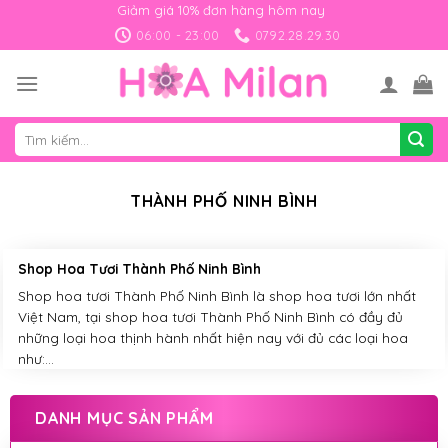
Skip
Giảm giá 10% đơn hàng hôm nay
to
06:00 - 23:00
0792.28.29.30
content
Tìm
kiếm:
THÀNH PHỐ NINH BÌNH
Shop Hoa Tươi Thành Phố Ninh Bình
Shop hoa tươi Thành Phố Ninh Bình là shop hoa tươi lớn nhất
Việt Nam, tại shop hoa tươi Thành Phố Ninh Bình có đầy đủ
những loại hoa thịnh hành nhất hiện nay với đủ các loại hoa
như:...
DANH MỤC SẢN PHẨM