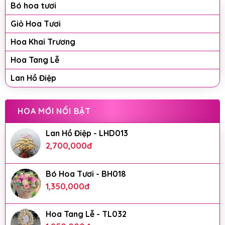
Bó hoa tươi
Giỏ Hoa Tươi
Hoa Khai Trương
Hoa Tang Lễ
Lan Hồ Điệp
HOA MỚI NỔI BẬT
Lan Hồ Điệp - LHD013
2,700,000
đ
Bó Hoa Tươi - BH018
1,350,000
đ
Hoa Tang Lễ - TL032