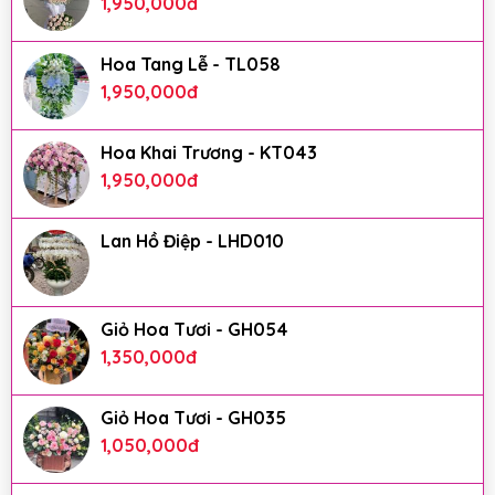
1,950,000
đ
Hoa Tang Lễ - TL058
1,950,000
đ
Hoa Khai Trương - KT043
1,950,000
đ
Lan Hồ Điệp - LHD010
Giỏ Hoa Tươi - GH054
1,350,000
đ
Giỏ Hoa Tươi - GH035
1,050,000
đ