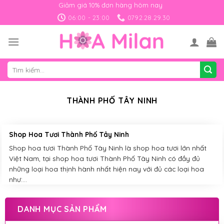
Skip
Giảm giá 10% đơn hàng hôm nay
to
06:00 - 23:00
0792.28.29.30
content
Tìm
kiếm:
THÀNH PHỐ TÂY NINH
Shop Hoa Tươi Thành Phố Tây Ninh
Shop hoa tươi Thành Phố Tây Ninh là shop hoa tươi lớn nhất
Việt Nam, tại shop hoa tươi Thành Phố Tây Ninh có đầy đủ
những loại hoa thịnh hành nhất hiện nay với đủ các loại hoa
như:...
DANH MỤC SẢN PHẨM