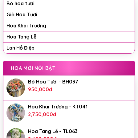
Bó hoa tươi
Giỏ Hoa Tươi
Hoa Khai Trương
Hoa Tang Lễ
Lan Hồ Điệp
HOA MỚI NỔI BẬT
Bó Hoa Tươi - BH037
950,000
đ
Hoa Khai Trương - KT041
2,750,000
đ
Hoa Tang Lễ - TL063