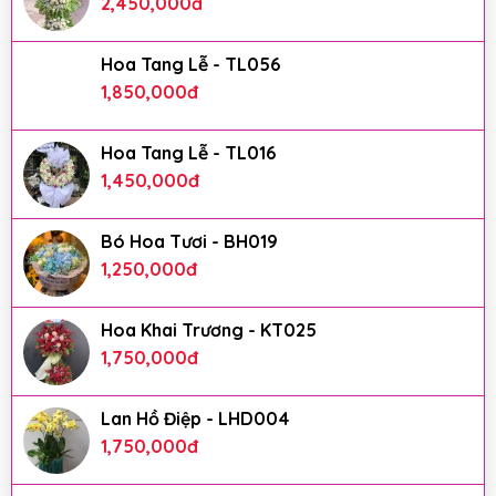
2,450,000
đ
Hoa Tang Lễ - TL056
1,850,000
đ
Hoa Tang Lễ - TL016
1,450,000
đ
Bó Hoa Tươi - BH019
1,250,000
đ
Hoa Khai Trương - KT025
1,750,000
đ
Lan Hồ Điệp - LHD004
1,750,000
đ