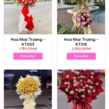
Hoa Khai Trương –
Hoa Khai Trương –
KT003
KT016
1,750,000
đ
2,050,000
đ
MUA HÀNG
MUA HÀNG