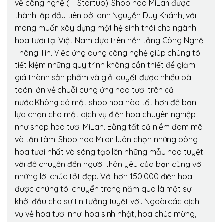
về công nghệ (IT Startup). Shop hoa MiLan được
thành lập đầu tiên bởi anh Nguyễn Duy Khánh, với
mong muốn xây dựng một hệ sinh thái cho ngành
hoa tươi tại Việt Nam dựa trên nền tảng Công Nghệ
Thông Tin. Việc ứng dụng công nghệ giúp chúng tôi
tiết kiệm những quy trình không cần thiết để giảm
giá thành sản phẩm và giải quyết được nhiều bài
toán lớn về chuỗi cung ứng hoa tươi trên cả
nước.Không có một shop hoa nào tốt hơn để bạn
lựa chọn cho một dịch vụ điện hoa chuyên nghiệp
như shop hoa tươi MiLan. Bằng tất cả niềm đam mê
và tận tâm, Shop hoa Milan luôn chọn những bông
hoa tươi nhất và sáng tạo lên những mẫu hoa tuyệt
vời để chuyển đến người thân yêu của bạn cùng với
những lời chúc tốt đẹp. Với hơn 150.000 điện hoa
được chúng tôi chuyển trong năm qua là một sự
khởi đầu cho sự tin tưởng tuyệt vời. Ngoài các dịch
vụ về hoa tươi như: hoa sinh nhật, hoa chúc mừng,