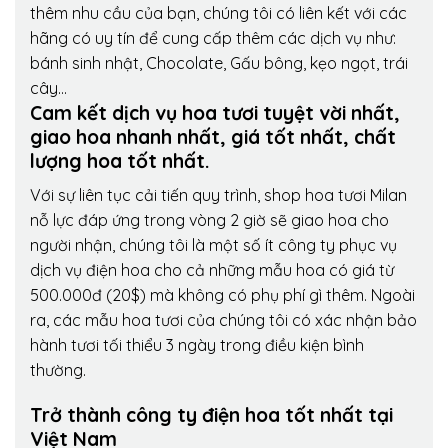
thêm nhu cầu của bạn, chúng tôi có liên kết với các
hãng có uy tín để cung cấp thêm các dịch vụ như:
bánh sinh nhật, Chocolate, Gấu bông, kẹo ngọt, trái
cây…
Cam kết dịch vụ hoa tươi tuyệt vời nhất,
giao hoa nhanh nhất, giá tốt nhất, chất
lượng hoa tốt nhất.
Với sự liên tục cải tiến quy trình,
shop hoa tươi Milan
nỗ lực đáp ứng trong vòng 2 giờ sẽ giao hoa cho
người nhận, chúng tôi là một số ít công ty phục vụ
dịch vụ điện hoa cho cả những mẫu hoa có giá từ
500.000đ (20$) mà không có phụ phí gì thêm. Ngoài
ra, các mẫu hoa tươi của chúng tôi có xác nhận bảo
hành tươi tối thiểu 3 ngày trong điều kiện bình
thường.
Trở thành công ty điện hoa tốt nhất tại
Việt Nam