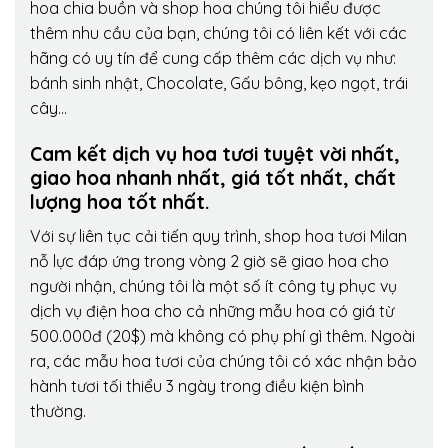
hoa chia buồn và shop hoa chúng tôi hiểu được
thêm nhu cầu của bạn, chúng tôi có liên kết với các
hãng có uy tín để cung cấp thêm các dịch vụ như:
bánh sinh nhật, Chocolate, Gấu bông, kẹo ngọt, trái
cây…
Cam kết dịch vụ hoa tươi tuyệt vời nhất,
giao hoa nhanh nhất, giá tốt nhất, chất
lượng hoa tốt nhất.
Với sự liên tục cải tiến quy trình,
shop hoa tươi Milan
nỗ lực đáp ứng trong vòng 2 giờ sẽ giao hoa cho
người nhận, chúng tôi là một số ít công ty phục vụ
dịch vụ điện hoa cho cả những mẫu hoa có giá từ
500.000đ (20$) mà không có phụ phí gì thêm. Ngoài
ra, các mẫu hoa tươi của chúng tôi có xác nhận bảo
hành tươi tối thiểu 3 ngày trong điều kiện bình
thường.