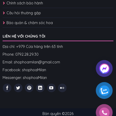
Chính sách bảo hành
Câu hỏi thường gặp
Bảo quản & chăm sóc hoa
LIÊN HỆ VỚI CHÚNG TÔI
Địa chỉ: +979 Cửa hàng trên 63 tỉnh
Phone: 07
92.28.29.30
Email: shophoamilan@gmail.com
Facebook:
shophoaMilan
Messenger:
shophoaMilan
Bản quyền ©2026