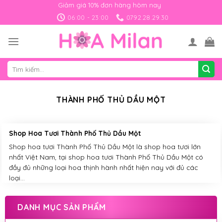
Skip
Giảm giá 10% đơn hàng hôm nay
to
06:00 - 23:00
0792.28.29.30
content
Tìm
kiếm:
THÀNH PHỐ THỦ DẦU MỘT
Shop Hoa Tươi Thành Phố Thủ Dầu Một
Shop hoa tươi Thành Phố Thủ Dầu Một là shop hoa tươi lớn
nhất Việt Nam, tại shop hoa tươi Thành Phố Thủ Dầu Một có
đầy đủ những loại hoa thịnh hành nhất hiện nay với đủ các
loại...
DANH MỤC SẢN PHẨM