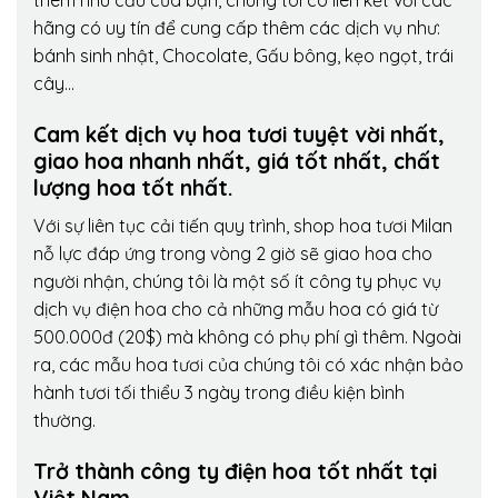
thêm nhu cầu của bạn, chúng tôi có liên kết với các
hãng có uy tín để cung cấp thêm các dịch vụ như:
bánh sinh nhật, Chocolate, Gấu bông, kẹo ngọt, trái
cây…
Cam kết dịch vụ hoa tươi tuyệt vời nhất,
giao hoa nhanh nhất, giá tốt nhất, chất
lượng hoa tốt nhất.
Với sự liên tục cải tiến quy trình,
shop hoa tươi Milan
nỗ lực đáp ứng trong vòng 2 giờ sẽ giao hoa cho
người nhận, chúng tôi là một số ít công ty phục vụ
dịch vụ điện hoa cho cả những mẫu hoa có giá từ
500.000đ (20$) mà không có phụ phí gì thêm. Ngoài
ra, các mẫu hoa tươi của chúng tôi có xác nhận bảo
hành tươi tối thiểu 3 ngày trong điều kiện bình
thường.
Trở thành công ty điện hoa tốt nhất tại
Việt Nam