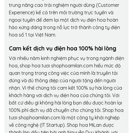
trung nâng cao trải nghiệm người dùng (Customer
Experience) kể cả trên môi trường trực tuyến và
ngoại tuyến để đem lại một dịch vụ điện hoa hoàn
hảo xứng đáng trong nỗ lực trở thành công ty điện
hoa số 1 tại Việt Nam.
Cam kết dịch vụ điện hoa 100% hài lòng
Với nhiều năm kinh nghiệm phục vụ trong ngành điện
hoa, shop hoa tươi shophoamilan.com hiểu mức độ
quan trọng trong công việc của mình là truyền tải
đúng và đủ thông điệp của người tặng đến người
nhận. Vì thế chúng tôi cam kết 100% sự hài lòng của
khách hàng với dịch vụ điện hoa của chúng tôi. Với
bất cứ điều gì không hài lòng bạn đều được hoàn lại
100% phí dịch vụ đã chuyển cho chúng tôi. Shop hoa
tươi shophoamilan.com là một công ty khởi nghiệp
về công nghệ (IT Startup). Shop hoa MiLan được
thành lập đầu tiên bởi anh Nguyễn Duy Khánh, với