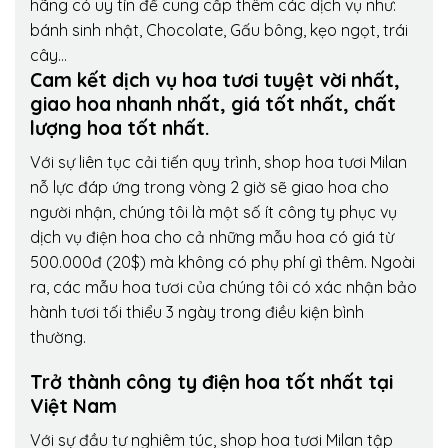
hãng có uy tín để cung cấp thêm các dịch vụ như:
bánh sinh nhật, Chocolate, Gấu bông, kẹo ngọt, trái
cây…
Cam kết dịch vụ hoa tươi tuyệt vời nhất,
giao hoa nhanh nhất, giá tốt nhất, chất
lượng hoa tốt nhất.
Với sự liên tục cải tiến quy trình,
shop hoa tươi Milan
nỗ lực đáp ứng trong vòng 2 giờ sẽ giao hoa cho
người nhận, chúng tôi là một số ít công ty phục vụ
dịch vụ điện hoa cho cả những mẫu hoa có giá từ
500.000đ (20$) mà không có phụ phí gì thêm. Ngoài
ra, các mẫu hoa tươi của chúng tôi có xác nhận bảo
hành tươi tối thiểu 3 ngày trong điều kiện bình
thường.
Trở thành công ty điện hoa tốt nhất tại
Việt Nam
Với sự đầu tư nghiêm túc, shop hoa tươi Milan tập