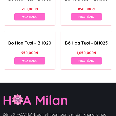
750,000
đ
850,000
đ
MUA HÀNG
MUA HÀNG
Bó Hoa Tươi – BH020
Bó Hoa Tươi – BH025
950,000
đ
1,050,000
đ
MUA HÀNG
MUA HÀNG
Đến với HOAMILAN, bạn sẽ hoàn toàn yên tâm không lo hoa