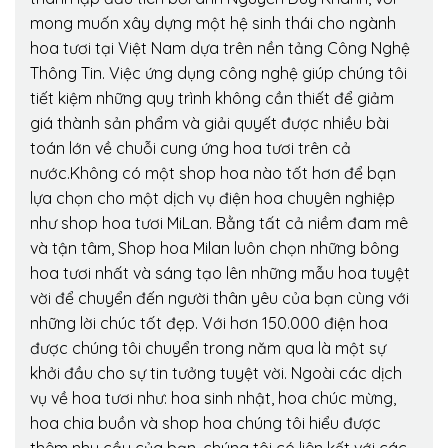
mong muốn xây dựng một hệ sinh thái cho ngành
hoa tươi tại Việt Nam dựa trên nền tảng Công Nghệ
Thông Tin. Việc ứng dụng công nghệ giúp chúng tôi
tiết kiệm những quy trình không cần thiết để giảm
giá thành sản phẩm và giải quyết được nhiều bài
toán lớn về chuỗi cung ứng hoa tươi trên cả
nước.Không có một shop hoa nào tốt hơn để bạn
lựa chọn cho một dịch vụ điện hoa chuyên nghiệp
như shop hoa tươi MiLan. Bằng tất cả niềm đam mê
và tận tâm, Shop hoa Milan luôn chọn những bông
hoa tươi nhất và sáng tạo lên những mẫu hoa tuyệt
vời để chuyển đến người thân yêu của bạn cùng với
những lời chúc tốt đẹp. Với hơn 150.000 điện hoa
được chúng tôi chuyển trong năm qua là một sự
khởi đầu cho sự tin tưởng tuyệt vời. Ngoài các dịch
vụ về hoa tươi như: hoa sinh nhật, hoa chúc mừng,
hoa chia buồn và shop hoa chúng tôi hiểu được