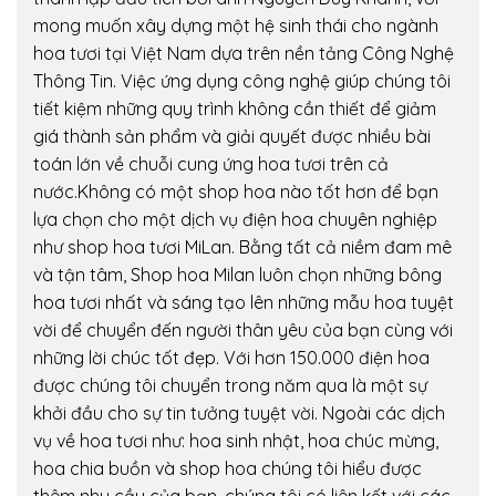
mong muốn xây dựng một hệ sinh thái cho ngành
hoa tươi tại Việt Nam dựa trên nền tảng Công Nghệ
Thông Tin. Việc ứng dụng công nghệ giúp chúng tôi
tiết kiệm những quy trình không cần thiết để giảm
giá thành sản phẩm và giải quyết được nhiều bài
toán lớn về chuỗi cung ứng hoa tươi trên cả
nước.Không có một shop hoa nào tốt hơn để bạn
lựa chọn cho một dịch vụ điện hoa chuyên nghiệp
như shop hoa tươi MiLan. Bằng tất cả niềm đam mê
và tận tâm, Shop hoa Milan luôn chọn những bông
hoa tươi nhất và sáng tạo lên những mẫu hoa tuyệt
vời để chuyển đến người thân yêu của bạn cùng với
những lời chúc tốt đẹp. Với hơn 150.000 điện hoa
được chúng tôi chuyển trong năm qua là một sự
khởi đầu cho sự tin tưởng tuyệt vời. Ngoài các dịch
vụ về hoa tươi như: hoa sinh nhật, hoa chúc mừng,
hoa chia buồn và shop hoa chúng tôi hiểu được