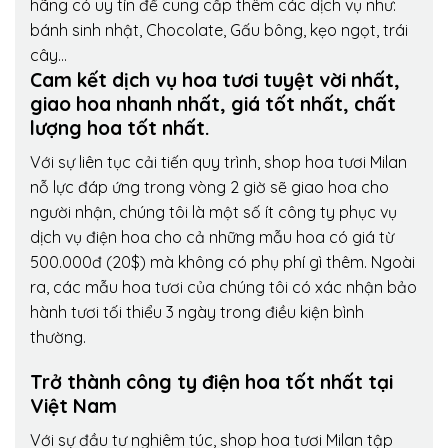
hãng có uy tín để cung cấp thêm các dịch vụ như:
bánh sinh nhật, Chocolate, Gấu bông, kẹo ngọt, trái
cây…
Cam kết dịch vụ hoa tươi tuyệt vời nhất,
giao hoa nhanh nhất, giá tốt nhất, chất
lượng hoa tốt nhất.
Với sự liên tục cải tiến quy trình,
shop hoa tươi Milan
nỗ lực đáp ứng trong vòng 2 giờ sẽ giao hoa cho
người nhận, chúng tôi là một số ít công ty phục vụ
dịch vụ điện hoa cho cả những mẫu hoa có giá từ
500.000đ (20$) mà không có phụ phí gì thêm. Ngoài
ra, các mẫu hoa tươi của chúng tôi có xác nhận bảo
hành tươi tối thiểu 3 ngày trong điều kiện bình
thường.
Trở thành công ty điện hoa tốt nhất tại
Việt Nam
Với sự đầu tư nghiêm túc, shop hoa tươi Milan tập