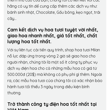
thêm nhu cầu của bạn, chúng tôi có liên kết với các
hãng có uy tín để cung cấp thêm các dịch vụ như:
bánh sinh nhật, Chocolate, Gấu bông, kẹo ngọt, trái
cây…
Cam kết dịch vụ hoa tươi tuyệt vời nhất,
giao hoa nhanh nhất, giá tốt nhất, chất
lượng hoa tốt nhất.
Với sự liên tục cải tiến quy trình,
shop hoa tươi Milan
nỗ lực đáp ứng trong vòng 2 giờ sẽ giao hoa cho
người nhận, chúng tôi là một số ít công ty phục vụ
dịch vụ điện hoa cho cả những mẫu hoa có giá từ
500.000đ (20$) mà không có phụ phí gì thêm. Ngoài
ra, các mẫu hoa tươi của chúng tôi có xác nhận bảo
hành tươi tối thiểu 3 ngày trong điều kiện bình
thường.
Trở thành công ty điện hoa tốt nhất tại
Việt Nam