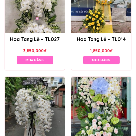
Hoa Tang Lễ – TL027
Hoa Tang Lễ – TL014
3,850,000
đ
1,850,000
đ
MUA HÀNG
MUA HÀNG