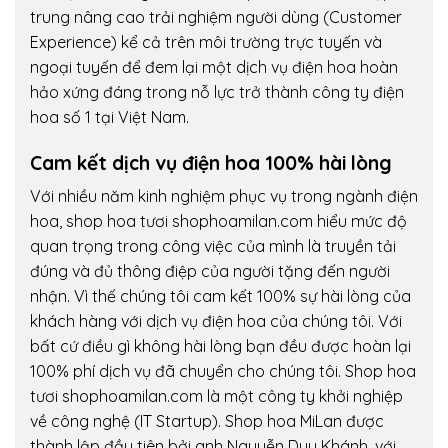
trung nâng cao trải nghiệm người dùng (Customer
Experience) kể cả trên môi trường trực tuyến và
ngoại tuyến để đem lại một dịch vụ điện hoa hoàn
hảo xứng đáng trong nỗ lực trở thành công ty điện
hoa số 1 tại Việt Nam.
Cam kết dịch vụ điện hoa 100% hài lòng
Với nhiều năm kinh nghiệm phục vụ trong ngành điện
hoa, shop hoa tươi shophoamilan.com hiểu mức độ
quan trọng trong công việc của mình là truyền tải
đúng và đủ thông điệp của người tặng đến người
nhận. Vì thế chúng tôi cam kết 100% sự hài lòng của
khách hàng với dịch vụ điện hoa của chúng tôi. Với
bất cứ điều gì không hài lòng bạn đều được hoàn lại
100% phí dịch vụ đã chuyển cho chúng tôi. Shop hoa
tươi shophoamilan.com là một công ty khởi nghiệp
về công nghệ (IT Startup). Shop hoa MiLan được
thành lập đầu tiên bởi anh Nguyễn Duy Khánh, với