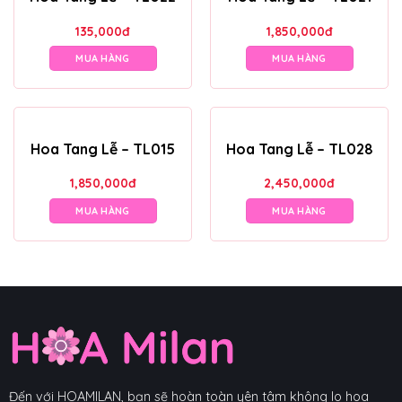
135,000
đ
1,850,000
đ
MUA HÀNG
MUA HÀNG
Hoa Tang Lễ – TL015
Hoa Tang Lễ – TL028
1,850,000
đ
2,450,000
đ
MUA HÀNG
MUA HÀNG
Đến với HOAMILAN, bạn sẽ hoàn toàn yên tâm không lo hoa