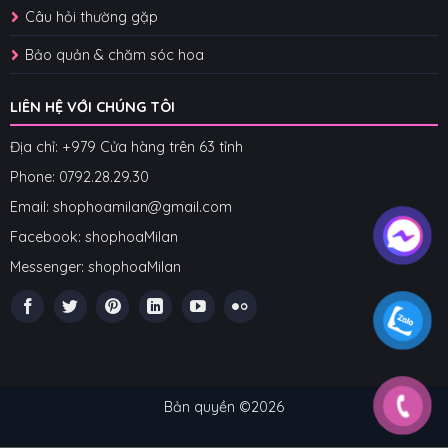
Câu hỏi thường gặp
Bảo quản & chăm sóc hoa
LIÊN HỆ VỚI CHÚNG TÔI
Địa chỉ: +979 Cửa hàng trên 63 tỉnh
Phone: 07
92.28.29.30
Email: shophoamilan@gmail.com
Facebook:
shophoaMilan
Messenger:
shophoaMilan
Bản quyền ©2026