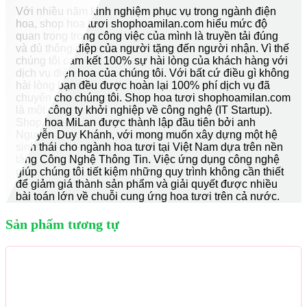
Với nhiều năm kinh nghiệm phục vụ trong ngành điện
hoa, shop hoa tươi shophoamilan.com hiểu mức độ
quan trọng trong công việc của mình là truyền tải đúng
và đủ thông điệp của người tặng đến người nhận. Vì thế
chúng tôi cam kết 100% sự hài lòng của khách hàng với
dịch vụ điện hoa của chúng tôi. Với bất cứ điều gì không
hài lòng bạn đều được hoàn lại 100% phí dịch vụ đã
chuyển cho chúng tôi. Shop hoa tươi shophoamilan.com
là một công ty khởi nghiệp về công nghệ (IT Startup).
Shop hoa MiLan được thành lập đầu tiên bởi anh
Nguyễn Duy Khánh, với mong muốn xây dựng một hệ
sinh thái cho ngành hoa tươi tại Việt Nam dựa trên nền
tảng Công Nghệ Thông Tin. Việc ứng dụng công nghệ
giúp chúng tôi tiết kiệm những quy trình không cần thiết
để giảm giá thành sản phẩm và giải quyết được nhiều
bài toán lớn về chuỗi cung ứng hoa tươi trên cả nước.
Sản phẩm tương tự