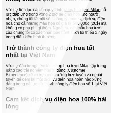
Với sự liên tục cải tiến quy trình,
shop hoa tươi Milan
nỗ
lực đáp ứng trong vòng 2 giờ sẽ giao hoa cho người
nhận, chúng tôi là một số ít công ty phục vụ dịch vụ điện
hoa cho cả những mẫu hoa có giá từ 500.000đ (20$) mà
không có phụ phí gì thêm. Ngoài ra, các mẫu hoa tươi
của chúng tôi có xác nhận bảo hành tươi tối thiểu 3 ngày
trong điều kiện bình thường.
Trở thành công ty điện hoa tốt
nhất tại Việt Nam
Với sự đầu tư nghiêm túc, shop hoa tươi Milan tập trung
nâng cao trải nghiệm người dùng (Customer
Experience) kể cả trên môi trường trực tuyến và ngoại
tuyến để đem lại một dịch vụ điện hoa hoàn hảo xứng
đáng trong nỗ lực trở thành công ty điện hoa số 1 tại Việt
Nam.
Cam kết dịch vụ điện hoa 100% hài
lòng