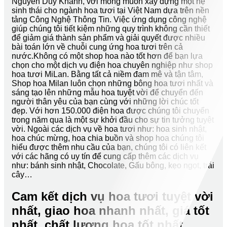
Nguyễn Duy Khánh, với mong muốn xây dựng một hệ
sinh thái cho ngành hoa tươi tại Việt Nam dựa trên nền
tảng Công Nghệ Thông Tin. Việc ứng dụng công nghệ
giúp chúng tôi tiết kiệm những quy trình không cần thiết
để giảm giá thành sản phẩm và giải quyết được nhiều
bài toán lớn về chuỗi cung ứng hoa tươi trên cả
nước.Không có một shop hoa nào tốt hơn để bạn lựa
chọn cho một dịch vụ điện hoa chuyên nghiệp như shop
hoa tươi MiLan. Bằng tất cả niềm đam mê và tận tâm,
Shop hoa Milan luôn chọn những bông hoa tươi nhất và
sáng tạo lên những mẫu hoa tuyệt vời để chuyển đến
người thân yêu của bạn cùng với những lời chúc tốt
đẹp. Với hơn 150.000 điện hoa được chúng tôi chuyển
trong năm qua là một sự khởi đầu cho sự tin tưởng tuyệt
vời. Ngoài các dịch vụ về hoa tươi như: hoa sinh nhật,
hoa chúc mừng, hoa chia buồn và shop hoa chúng tôi
hiểu được thêm nhu cầu của bạn, chúng tôi có liên kết
với các hãng có uy tín để cung cấp thêm các dịch vụ
như: bánh sinh nhật, Chocolate, Gấu bông, kẹo ngọt, trái
cây…
Cam kết dịch vụ hoa tươi tuyệt vời
nhất, giao hoa nhanh nhất, giá tốt
nhất, chất lượng hoa tốt nhất.