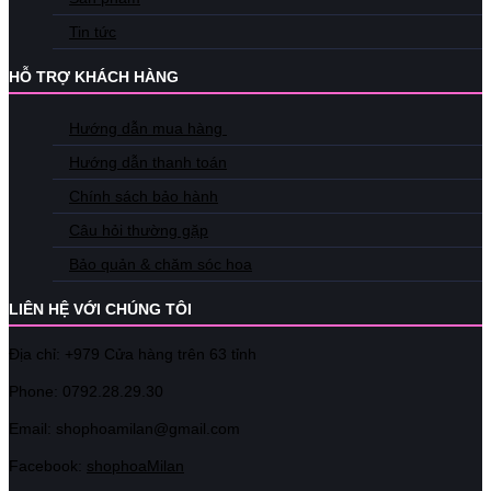
Tin tức
HỖ TRỢ KHÁCH HÀNG
Hướng dẫn mua hàng
Hướng dẫn thanh toán
Chính sách bảo hành
Câu hỏi thường gặp
Bảo quản & chăm sóc hoa
LIÊN HỆ VỚI CHÚNG TÔI
Địa chỉ: +979 Cửa hàng trên 63 tỉnh
Phone: 07
92.28.29.30
Email: shophoamilan@gmail.com
Facebook:
shophoaMilan