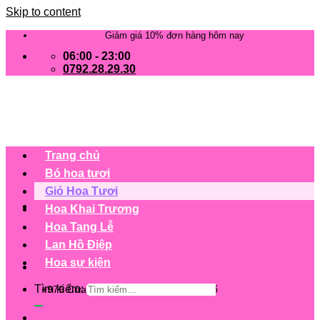
Skip to content
Giảm giá 10% đơn hàng hôm nay
06:00 - 23:00
0792.28.29.30
Trang chủ
Bó hoa tươi
Giỏ Hoa Tươi
Hoa Khai Trương
Hoa Tang Lễ
Lan Hồ Điệp
Hoa sự kiện
Tìm kiếm:
+979 Cửa hàng trên 63 tỉnh/ thành phố