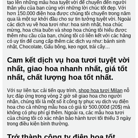
tạo lên những mẫu hoa tuyệt vời để chuyển đến người
thân yêu của bạn cùng với những lời chúc tốt đẹp. Với
hơn 150.000 điện hoa được chúng tôi chuyển trong năm
qua là một sự khởi đầu cho sự tin tưởng tuyệt vời. Ngoài
các dịch vụ về hoa tươi như: hoa sinh nhật, hoa chúc
mừng, hoa chia buồn và shop hoa chúng tôi hiểu được
thêm nhu cầu của bạn, chúng tôi có liên kết với các hãng
có uy tín để cung cấp thêm các dịch vụ như: bánh sinh
nhật, Chocolate, Gấu bông, kẹo ngọt, trái cây…
Cam kết dịch vụ hoa tươi tuyệt vời
nhất, giao hoa nhanh nhất, giá tốt
nhất, chất lượng hoa tốt nhất.
Với sự liên tục cải tiến quy trình,
shop hoa tươi Milan
nỗ
lực đáp ứng trong vòng 2 giờ sẽ giao hoa cho người
nhận, chúng tôi là một số ít công ty phục vụ dịch vụ điện
hoa cho cả những mẫu hoa có giá từ 500.000đ (20$) mà
không có phụ phí gì thêm. Ngoài ra, các mẫu hoa tươi
của chúng tôi có xác nhận bảo hành tươi tối thiểu 3 ngày
trong điều kiện bình thường.
Trở thành công ty điện hoa tốt