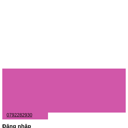
0792282930
Đăng nhập