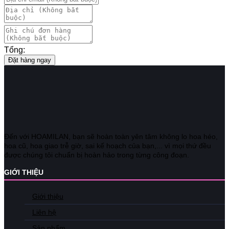
Tổng:
Đặt hàng ngay
Đến với HOAMILAN, bạn sẽ hoàn toàn yên tâm không lo hoa héo,
hoa cũ, hoa giao trễ giờ, sai kế hoạch của bạn,... vì mọi thứ đều
được chúng tôi chuẩn bị hoàn hảo trong từng công đoạn.
GIỚI THIỆU
Giới thiệu
Liên hệ
Sản phẩm