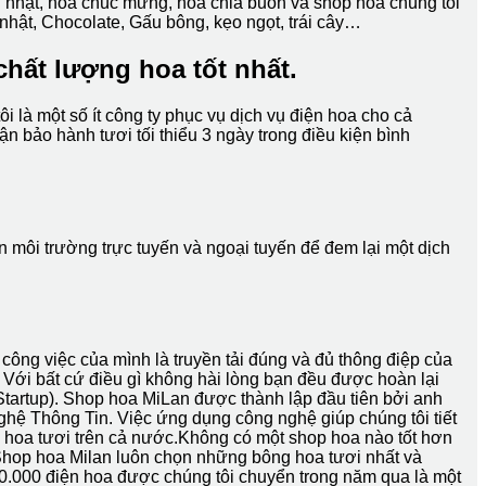
nh nhật, hoa chúc mừng, hoa chia buồn và shop hoa chúng tôi
 nhật, Chocolate, Gấu bông, kẹo ngọt, trái cây…
chất lượng hoa tốt nhất.
 là một số ít công ty phục vụ dịch vụ điện hoa cho cả
 bảo hành tươi tối thiểu 3 ngày trong điều kiện bình
n môi trường trực tuyến và ngoại tuyến để đem lại một dịch
ông việc của mình là truyền tải đúng và đủ thông điệp của
 Với bất cứ điều gì không hài lòng bạn đều được hoàn lại
Startup). Shop hoa MiLan được thành lập đầu tiên bởi anh
ệ Thông Tin. Việc ứng dụng công nghệ giúp chúng tôi tiết
g hoa tươi trên cả nước.Không có một shop hoa nào tốt hơn
Shop hoa Milan luôn chọn những bông hoa tươi nhất và
0.000 điện hoa được chúng tôi chuyển trong năm qua là một