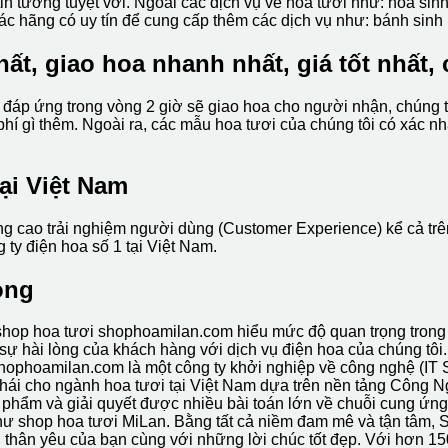
in tưởng tuyệt vời. Ngoài các dịch vụ về hoa tươi như: hoa si
các hãng có uy tín để cung cấp thêm các dịch vụ như: bánh sinh
ất, giao hoa nhanh nhất, giá tốt nhất, 
 đáp ứng trong vòng 2 giờ sẽ giao hoa cho người nhận, chúng tôi
 gì thêm. Ngoài ra, các mẫu hoa tươi của chúng tôi có xác nhận
tại Việt Nam
ng cao trải nghiệm người dùng (Customer Experience) kể cả trê
 ty điện hoa số 1 tại Việt Nam.
òng
hop hoa tươi shophoamilan.com hiểu mức độ quan trọng trong c
ự hài lòng của khách hàng với dịch vụ điện hoa của chúng tôi.
hophoamilan.com là một công ty khởi nghiệp về công nghệ (IT 
i cho ngành hoa tươi tại Việt Nam dựa trên nền tảng Công Ngh
n phẩm và giải quyết được nhiều bài toán lớn về chuỗi cung ứn
hư shop hoa tươi MiLan. Bằng tất cả niềm đam mê và tận tâm, 
 thân yêu của bạn cùng với những lời chúc tốt đẹp. Với hơn 15