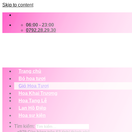
Skip to content
06:00 - 23:00
0792.28.29.30
Trang chủ
Bó hoa tươi
Giỏ Hoa Tươi
Hoa Khai Trương
Hoa Tang Lễ
Lan Hồ Điệp
Hoa sự kiện
Tìm kiếm:
+979 Cửa hàng trên 63 tỉnh/ thành phố