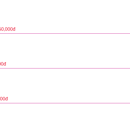
50,000
đ
00
đ
000
đ