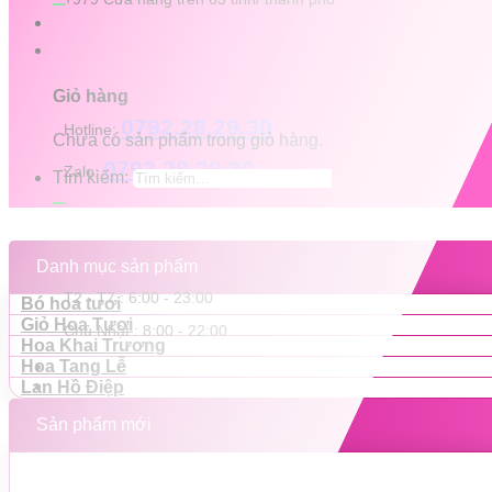
Giỏ hàng
0792.28.29.30
Hotline:
Chưa có sản phẩm trong giỏ hàng.
0792.28.29.30
Zalo:
Tìm kiếm:
Danh mục sản phẩm
T2 - T7 : 6:00 - 23:00
Bó hoa tươi
Giỏ Hoa Tươi
Chủ Nhật : 8:00 - 22:00
Hoa Khai Trương
Hoa Tang Lễ
Lan Hồ Điệp
Sản phẩm mới