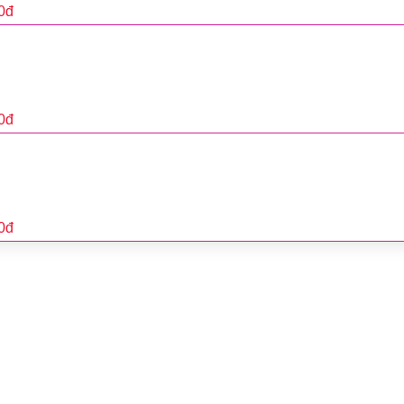
0
đ
0
đ
0
đ