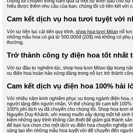
chúng tôi chuyển trong năm qua là một sự khởi đầu cho sự t
hiểu được thêm nhu cầu của bạn, chúng tôi có liên kết với 
Cam kết dịch vụ hoa tươi tuyệt vời nh
Với sự liên tục cải tiến quy trình,
shop hoa tươi Milan
nỗ lực
những mẫu hoa có giá từ 500.000đ (20$) mà không có phụ phí
thường.
Trở thành công ty điện hoa tốt nhất 
Với sự đầu tư nghiêm túc, shop hoa tươi Milan tập trung nâ
vụ điện hoa hoàn hảo xứng đáng trong nỗ lực trở thành công
Cam kết dịch vụ điện hoa 100% hài l
Với nhiều năm kinh nghiệm phục vụ trong ngành điện hoa, s
người tặng đến người nhận. Vì thế chúng tôi cam kết 100% s
100% phí dịch vụ đã chuyển cho chúng tôi. Shop hoa tươi s
Nguyễn Duy Khánh, với mong muốn xây dựng một hệ sinh thá
kiệm những quy trình không cần thiết để giảm giá thành sả
để bạn lựa chọn cho một dịch vụ điện hoa chuyên nghiệp n
sáng tạo lên những mẫu hoa tuyệt vời để chuyển đến người