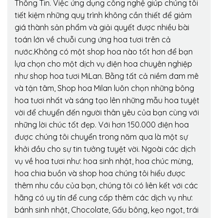
Thông Tin. Việc ứng dụng công nghệ giúp chúng tôi
tiết kiệm những quy trình không cần thiết để giảm
giá thành sản phẩm và giải quyết được nhiều bài
toán lớn về chuỗi cung ứng hoa tươi trên cả
nước.Không có một shop hoa nào tốt hơn để bạn
lựa chọn cho một dịch vụ điện hoa chuyên nghiệp
như shop hoa tươi MiLan. Bằng tất cả niềm đam mê
và tận tâm, Shop hoa Milan luôn chọn những bông
hoa tươi nhất và sáng tạo lên những mẫu hoa tuyệt
vời để chuyển đến người thân yêu của bạn cùng với
những lời chúc tốt đẹp. Với hơn 150.000 điện hoa
được chúng tôi chuyển trong năm qua là một sự
khởi đầu cho sự tin tưởng tuyệt vời. Ngoài các dịch
vụ về hoa tươi như: hoa sinh nhật, hoa chúc mừng,
hoa chia buồn và shop hoa chúng tôi hiểu được
thêm nhu cầu của bạn, chúng tôi có liên kết với các
hãng có uy tín để cung cấp thêm các dịch vụ như:
bánh sinh nhật, Chocolate, Gấu bông, kẹo ngọt, trái