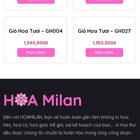
Giỏ Hoa Tươi – GH004
Giỏ Hoa Tươi – GH027
1,340,000
đ
1,350,000
đ
MUA HÀNG
MUA HÀNG
Đến với HOAMILAN, bạn sẽ hoàn toàn yên tâm không lo hoa
héo, hoa cũ, hoa giao trễ giờ, sai kế hoạch của bạn,... vì mọi thứ
đều được chúng tôi chuẩn bị hoàn hảo trong từng công đoạn.