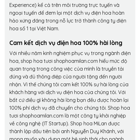
Experience) kể cả trên môi trường trực tuyến và
ngoại tuyến để đem lại một dịch vụ điện hoa hoàn
hảo xứng đáng trong nỗ lực trở thành công ty điện
hoa số 1 tại Việt Nam.
Cam kết dịch vụ điện hoa 100% hài lòng
Với nhiều năm kinh nghiệm phục vụ trong ngành điện
hoa, shop hoa tươi shophoamilan.com hiểu mức độ
quan trọng trong công việc của mình là truyền tải
đúng và đủ thông điệp của người tặng đến người
nhận. Vì thế chúng tôi cam kết 100% sự hài lòng của
khách hàng với dịch vụ điện hoa của chúng tôi. Với
bất cứ điều gì không hài lòng bạn đều được hoàn lại
100% phí dịch vụ đã chuyển cho chúng tôi. Shop hoa
tươi shophoamilan.com là một công ty khởi nghiệp
về công nghệ (IT Startup). Shop hoa MiLan được
thành lập đầu tiên bởi anh Nguyễn Duy Khánh, với
mong muốn xây dựng một hệ sinh thái cho ngành