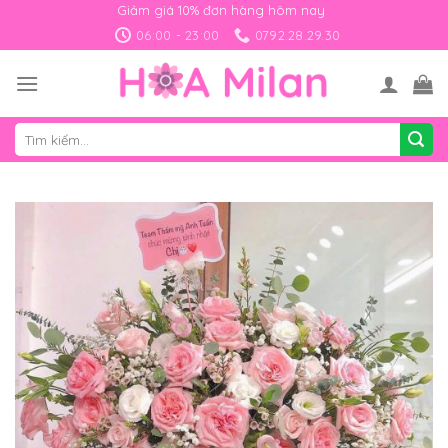
Skip
Giảm giá 10% đơn hàng hôm nay
to
06:00 - 23:00
0792.28.29.30
content
Tìm
kiếm: