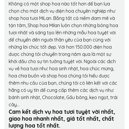
Không có một shop hoa nào tốt hơn để bạn lựa
chọn cho một dịch vụ điện hoa chuyên nghiệp như
shop hoa tươi MiLan. Bằng tất cả niềm đam mê và
tận tâm, Shop hoa Milan luôn chọn những bông hoa
tươi nhất và sáng tạo lên những mẫu hoa tuyệt vời
để chuyển đến người thân yêu của bạn cùng với
những lời chúc tốt đẹp. Với hơn 150.000 điện hoa
được chúng tôi chuyển trong năm qua là một sự
khởi đầu cho sự tin tưởng tuyệt vời. Ngoài các dịch
vụ về hoa tươi như: hoa sinh nhật, hoa chúc mừng,
hoa chia buồn và shop hoa chúng tôi hiểu được
thêm nhu cầu của bạn, chúng tôi có liên kết với các
hãng có uy tín để cung cấp thêm các dịch vụ như:
bánh sinh nhật, Chocolate, Gấu bông, kẹo ngọt, trái
cây…
Cam kết dịch vụ hoa tươi tuyệt vời nhất,
giao hoa nhanh nhất, giá tốt nhất, chất
lượng hoa tốt nhất.