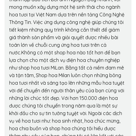
mong muốn xây dựng một hệ sinh thái cho ngành
hoa tươi tại Việt Nam dựa trên nền tảng Công Nghệ
Thông Tin. Việc ứng dụng công nghệ giúp chúng tôi
tiết kiệm những quy trình không cần thiết để giảm
giá thành sản phẩm và giải quyết được nhiều bài
toán lớn về chuỗi cung ứng hoa tươi trên cả
nước.Không có một shop hoa nào tốt hơn để bạn
lựa chọn cho một dịch vụ điện hoa chuyên nghiệp
như shop hoa tươi MiLan. Bằng tất cả niềm đam mê
và tận tâm, Shop hoa Milan luôn chọn những bông
hoa tươi nhất và sáng tạo lên những mẫu hoa tuyệt
vời để chuyển đến người thân yêu của bạn cùng với
những lời chúc tốt đẹp. Với hơn 150.000 điện hoa
được chúng tôi chuyển trong năm qua là một sự
khởi đầu cho sự tin tưởng tuyệt vời. Ngoài các dịch
vụ về hoa tươi như: hoa sinh nhật, hoa chúc mừng,
hoa chia buồn và shop hoa chúng tôi hiểu được