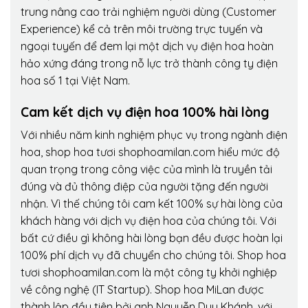
trung nâng cao trải nghiệm người dùng (Customer
Experience) kể cả trên môi trường trực tuyến và
ngoại tuyến để đem lại một dịch vụ điện hoa hoàn
hảo xứng đáng trong nỗ lực trở thành công ty điện
hoa số 1 tại Việt Nam.
Cam kết dịch vụ điện hoa 100% hài lòng
Với nhiều năm kinh nghiệm phục vụ trong ngành điện
hoa, shop hoa tươi shophoamilan.com hiểu mức độ
quan trọng trong công việc của mình là truyền tải
đúng và đủ thông điệp của người tặng đến người
nhận. Vì thế chúng tôi cam kết 100% sự hài lòng của
khách hàng với dịch vụ điện hoa của chúng tôi. Với
bất cứ điều gì không hài lòng bạn đều được hoàn lại
100% phí dịch vụ đã chuyển cho chúng tôi. Shop hoa
tươi shophoamilan.com là một công ty khởi nghiệp
về công nghệ (IT Startup). Shop hoa MiLan được
thành lập đầu tiên bởi anh Nguyễn Duy Khánh, với