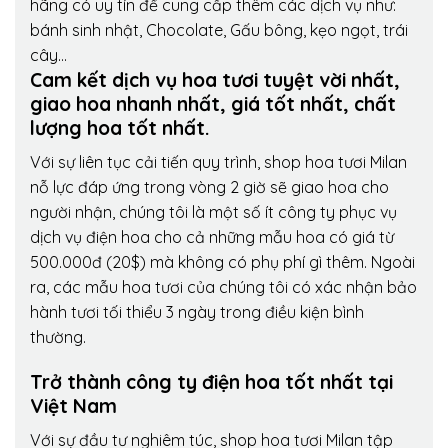
hãng có uy tín để cung cấp thêm các dịch vụ như:
bánh sinh nhật, Chocolate, Gấu bông, kẹo ngọt, trái
cây…
Cam kết dịch vụ hoa tươi tuyệt vời nhất,
giao hoa nhanh nhất, giá tốt nhất, chất
lượng hoa tốt nhất.
Với sự liên tục cải tiến quy trình,
shop hoa tươi Milan
nỗ lực đáp ứng trong vòng 2 giờ sẽ giao hoa cho
người nhận, chúng tôi là một số ít công ty phục vụ
dịch vụ điện hoa cho cả những mẫu hoa có giá từ
500.000đ (20$) mà không có phụ phí gì thêm. Ngoài
ra, các mẫu hoa tươi của chúng tôi có xác nhận bảo
hành tươi tối thiểu 3 ngày trong điều kiện bình
thường.
Trở thành công ty điện hoa tốt nhất tại
Việt Nam
Với sự đầu tư nghiêm túc, shop hoa tươi Milan tập