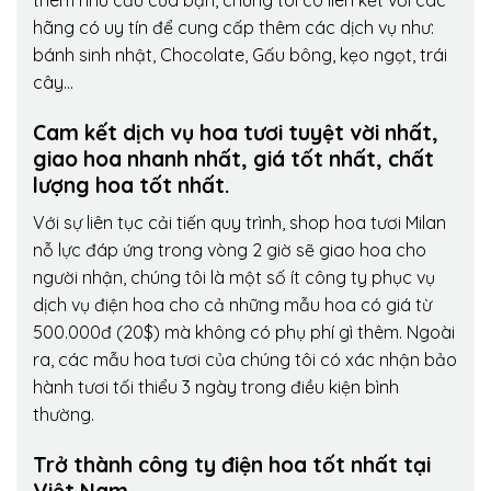
thêm nhu cầu của bạn, chúng tôi có liên kết với các
hãng có uy tín để cung cấp thêm các dịch vụ như:
bánh sinh nhật, Chocolate, Gấu bông, kẹo ngọt, trái
cây…
Cam kết dịch vụ hoa tươi tuyệt vời nhất,
giao hoa nhanh nhất, giá tốt nhất, chất
lượng hoa tốt nhất.
Với sự liên tục cải tiến quy trình,
shop hoa tươi Milan
nỗ lực đáp ứng trong vòng 2 giờ sẽ giao hoa cho
người nhận, chúng tôi là một số ít công ty phục vụ
dịch vụ điện hoa cho cả những mẫu hoa có giá từ
500.000đ (20$) mà không có phụ phí gì thêm. Ngoài
ra, các mẫu hoa tươi của chúng tôi có xác nhận bảo
hành tươi tối thiểu 3 ngày trong điều kiện bình
thường.
Trở thành công ty điện hoa tốt nhất tại
Việt Nam