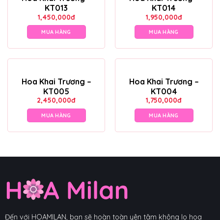
KT013
KT014
1,450,000
đ
1,950,000
đ
MUA HÀNG
MUA HÀNG
Hoa Khai Trương –
Hoa Khai Trương –
KT005
KT004
2,450,000
đ
1,750,000
đ
MUA HÀNG
MUA HÀNG
Đến với HOAMILAN, bạn sẽ hoàn toàn yên tâm không lo hoa