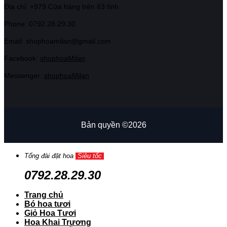
Địa chỉ: +979 Cửa hàng trên 63 tỉnh
Phone: 07
92.28.29.30
Email: shophoamilan@gmail.com
Facebook:
shophoaMilan
Messenger:
shophoaMilan
Bản quyền ©2026
Tổng đài đặt hoa
Siêu tốc
0792.28.29.30
Trang chủ
Bó hoa tươi
Giỏ Hoa Tươi
Hoa Khai Trương