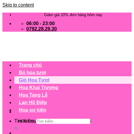
Skip to content
Giảm giá 10% đơn hàng hôm nay
06:00 - 23:00
0792.28.29.30
Trang chủ
Bó hoa tươi
Giỏ Hoa Tươi
Hoa Khai Trương
Hoa Tang Lễ
Lan Hồ Điệp
Hoa sự kiện
Tìm kiếm:
+979 Cửa hàng trên 63 tỉnh/ thành phố