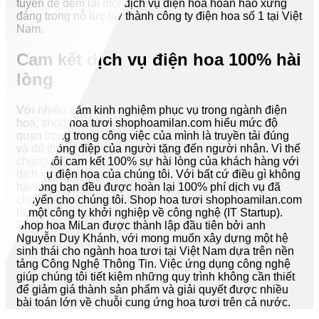
tuyến để đem lại một dịch vụ điện hoa hoàn hảo xứng
đáng trong nỗ lực trở thành công ty điện hoa số 1 tại Việt
Nam.
Cam kết dịch vụ điện hoa 100% hài
lòng
Với nhiều năm kinh nghiệm phục vụ trong ngành điện
hoa, shop hoa tươi shophoamilan.com hiểu mức độ
quan trọng trong công việc của mình là truyền tải đúng
và đủ thông điệp của người tặng đến người nhận. Vì thế
chúng tôi cam kết 100% sự hài lòng của khách hàng với
dịch vụ điện hoa của chúng tôi. Với bất cứ điều gì không
hài lòng bạn đều được hoàn lại 100% phí dịch vụ đã
chuyển cho chúng tôi. Shop hoa tươi shophoamilan.com
là một công ty khởi nghiệp về công nghệ (IT Startup).
Shop hoa MiLan được thành lập đầu tiên bởi anh
Nguyễn Duy Khánh, với mong muốn xây dựng một hệ
sinh thái cho ngành hoa tươi tại Việt Nam dựa trên nền
tảng Công Nghệ Thông Tin. Việc ứng dụng công nghệ
giúp chúng tôi tiết kiệm những quy trình không cần thiết
để giảm giá thành sản phẩm và giải quyết được nhiều
bài toán lớn về chuỗi cung ứng hoa tươi trên cả nước.