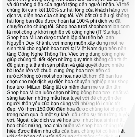
và đủ thông điệp của người tặng đến người nhận. Vì thế
chúng tôi cam kết 100% sự hài lòng của khách hàng với
dịch vụ điện hoa của chúng tôi. Với bất cứ điều gì không
hài lòng bạn đều được hoàn lại 100% phí dịch vụ đã
chuyển cho chúng tôi. Shop hoa tươi shophoamilan.com
là một công ty khởi nghiệp về công nghệ (IT Startup).
Shop hoa MiLan được thành lập đầu tiên bởi anh
Nguyễn Duy Khánh, với mong muốn xây dựng một hệ
sinh thái cho ngành hoa tươi tại Việt Nam dựa trên nền
tảng Công Nghệ Thông Tin. Việc ứng dụng công nghệ
giúp chúng tôi tiết kiệm những quy trình không cần thiết
để giảm giá thành sản phẩm và giải quyết được nhiều
bài toán lớn về chuỗi cung ứng hoa tươi trên cả
nước.Không có một shop hoa nào tốt hơn để bạn lựa
chọn cho một dịch vụ điện hoa chuyên nghiệp như shop
hoa tươi MiLan. Bằng tất cả niềm đam mê và tận tâm,
Shop hoa Milan luôn chọn những bông hoa tươi nhất và
sáng tạo lên những mẫu hoa tuyệt vời để chuyển đến
người thân yêu của bạn cùng với những lời chúc tốt
đẹp. Với hơn 150.000 điện hoa được chúng tôi chuyển
trong năm qua là một sự khởi đầu cho sự tin tưởng tuyệt
vời. Ngoài các dịch vụ về hoa tươi như: hoa sinh nhật,
hoa chúc mừng, hoa chia buồn và shop hoa chúng tôi
hiểu được thêm nhu cầu của bạn, chúng tôi có liên kết
với các hãng có uy tín để cung cấp thêm các dịch vụ