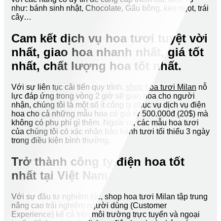
như: bánh sinh nhật, Chocolate, Gấu bông, kẹo ngọt, trái
cây…
Cam kết dịch vụ hoa tươi tuyệt vời
nhất, giao hoa nhanh nhất, giá tốt
nhất, chất lượng hoa tốt nhất.
Với sự liên tục cải tiến quy trình,
shop hoa tươi Milan
nỗ
lực đáp ứng trong vòng 2 giờ sẽ giao hoa cho người
nhận, chúng tôi là một số ít công ty phục vụ dịch vụ điện
hoa cho cả những mẫu hoa có giá từ 500.000đ (20$) mà
không có phụ phí gì thêm. Ngoài ra, các mẫu hoa tươi
của chúng tôi có xác nhận bảo hành tươi tối thiểu 3 ngày
trong điều kiện bình thường.
Trở thành công ty điện hoa tốt
nhất tại Việt Nam
Với sự đầu tư nghiêm túc, shop hoa tươi Milan tập trung
nâng cao trải nghiệm người dùng (Customer
Experience) kể cả trên môi trường trực tuyến và ngoại