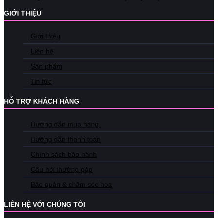
GIỚI THIỆU
Giới thiệu
Liên hệ
Sản phẩm
Tin tức
HỖ TRỢ KHÁCH HÀNG
Hướng dẫn mua hàng
Hướng dẫn thanh toán
Chính sách bảo hành
Câu hỏi thường gặp
Bảo quản & chăm sóc hoa
LIÊN HỆ VỚI CHÚNG TÔI