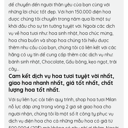
để chuyển đến người thân yêu của bạn cùng với
những lời chúc tốt đẹp. Với hơn 150.000 điện hoa
được chúng tôi chuyển trong năm qua là một sự
khởi đầu cho sự tin tưởng tuyệt vời. Ngoài các dịch
vụ về hoa tươi như: hoa sinh nhật, hoa chúc mừng,
hoa chia buồn và shop hoa chúng tôi hiểu được
thêm nhu cầu của bạn, chúng tôi có liên kết với các
hãng có uy tín để cung cấp thêm các dịch vụ như:
bánh sinh nhật, Chocolate, Gấu bông, kẹo ngọt, trái
cây…
Cam kết dịch vụ hoa tươi tuyệt vời nhất,
giao hoa nhanh nhất, giá tốt nhất, chất
lượng hoa tốt nhất.
Với sự liên tục cải tiến quy trình,
shop hoa tươi Milan
nỗ lực đáp ứng trong vòng 2 giờ sẽ giao hoa cho
người nhận, chúng tôi là một số ít công ty phục vụ
dịch vụ điện hoa cho cả những mẫu hoa có giá từ
500.000đ (20$) mà không có phụ phí gì thêm. Ngoài