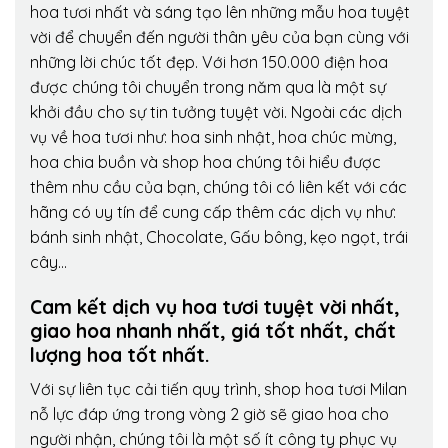
hoa tươi nhất và sáng tạo lên những mẫu hoa tuyệt
vời để chuyển đến người thân yêu của bạn cùng với
những lời chúc tốt đẹp. Với hơn 150.000 điện hoa
được chúng tôi chuyển trong năm qua là một sự
khởi đầu cho sự tin tưởng tuyệt vời. Ngoài các dịch
vụ về hoa tươi như: hoa sinh nhật, hoa chúc mừng,
hoa chia buồn và shop hoa chúng tôi hiểu được
thêm nhu cầu của bạn, chúng tôi có liên kết với các
hãng có uy tín để cung cấp thêm các dịch vụ như:
bánh sinh nhật, Chocolate, Gấu bông, kẹo ngọt, trái
cây…
Cam kết dịch vụ hoa tươi tuyệt vời nhất,
giao hoa nhanh nhất, giá tốt nhất, chất
lượng hoa tốt nhất.
Với sự liên tục cải tiến quy trình,
shop hoa tươi Milan
nỗ lực đáp ứng trong vòng 2 giờ sẽ giao hoa cho
người nhận, chúng tôi là một số ít công ty phục vụ