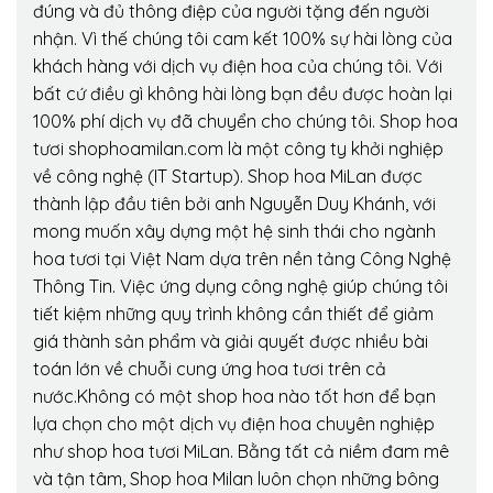
đúng và đủ thông điệp của người tặng đến người
nhận. Vì thế chúng tôi cam kết 100% sự hài lòng của
khách hàng với dịch vụ điện hoa của chúng tôi. Với
bất cứ điều gì không hài lòng bạn đều được hoàn lại
100% phí dịch vụ đã chuyển cho chúng tôi. Shop hoa
tươi shophoamilan.com là một công ty khởi nghiệp
về công nghệ (IT Startup). Shop hoa MiLan được
thành lập đầu tiên bởi anh Nguyễn Duy Khánh, với
mong muốn xây dựng một hệ sinh thái cho ngành
hoa tươi tại Việt Nam dựa trên nền tảng Công Nghệ
Thông Tin. Việc ứng dụng công nghệ giúp chúng tôi
tiết kiệm những quy trình không cần thiết để giảm
giá thành sản phẩm và giải quyết được nhiều bài
toán lớn về chuỗi cung ứng hoa tươi trên cả
nước.Không có một shop hoa nào tốt hơn để bạn
lựa chọn cho một dịch vụ điện hoa chuyên nghiệp
như shop hoa tươi MiLan. Bằng tất cả niềm đam mê
và tận tâm, Shop hoa Milan luôn chọn những bông