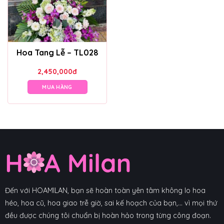
Hoa Tang Lễ – TL028
2,450,000
đ
MUA HÀNG
Đến với HOAMILAN, bạn sẽ hoàn toàn yên tâm không lo hoa
héo, hoa cũ, hoa giao trễ giờ, sai kế hoạch của bạn,... vì mọi thứ
đều được chúng tôi chuẩn bị hoàn hảo trong từng công đoạn.