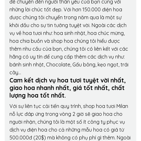
để chuyển đến người thân yêu của bạn cùng với
những lời chúc tốt đẹp. Với hơn 150.000 điện hoa
được chúng tôi chuyển trong năm qua là một sự
khởi đầu cho sự tin tưởng tuyệt vời. Ngoài các dịch
vụ về hoa tươi như: hoa sinh nhật, hoa chúc mừng,
hoa chia buồn và shop hoa chúng tôi hiểu được
thêm nhu cầu của bạn, chúng tôi có liên kết với các
hãng có uy tín để cung cấp thêm các dịch vụ như:
bánh sinh nhật, Chocolate, Gấu bông, kẹo ngọt, trái
cây…
Cam kết dịch vụ hoa tươi tuyệt vời nhất,
giao hoa nhanh nhất, giá tốt nhất, chất
lượng hoa tốt nhất.
Với sự liên tục cải tiến quy trình,
shop hoa tươi Milan
nỗ lực đáp ứng trong vòng 2 giờ sẽ giao hoa cho
người nhận, chúng tôi là một số ít công ty phục vụ
dịch vụ điện hoa cho cả những mẫu hoa có giá từ
500.000đ (20$) mà không có phụ phí gì thêm. Ngoài