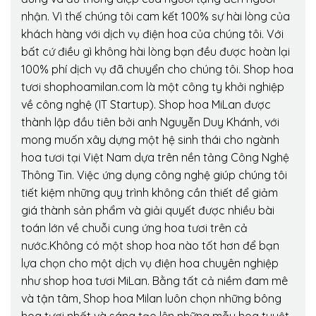
nhận. Vì thế chúng tôi cam kết 100% sự hài lòng của
khách hàng với dịch vụ điện hoa của chúng tôi. Với
bất cứ điều gì không hài lòng bạn đều được hoàn lại
100% phí dịch vụ đã chuyển cho chúng tôi. Shop hoa
tươi shophoamilan.com là một công ty khởi nghiệp
về công nghệ (IT Startup). Shop hoa MiLan được
thành lập đầu tiên bởi anh Nguyễn Duy Khánh, với
mong muốn xây dựng một hệ sinh thái cho ngành
hoa tươi tại Việt Nam dựa trên nền tảng Công Nghệ
Thông Tin. Việc ứng dụng công nghệ giúp chúng tôi
tiết kiệm những quy trình không cần thiết để giảm
giá thành sản phẩm và giải quyết được nhiều bài
toán lớn về chuỗi cung ứng hoa tươi trên cả
nước.Không có một shop hoa nào tốt hơn để bạn
lựa chọn cho một dịch vụ điện hoa chuyên nghiệp
như shop hoa tươi MiLan. Bằng tất cả niềm đam mê
và tận tâm, Shop hoa Milan luôn chọn những bông