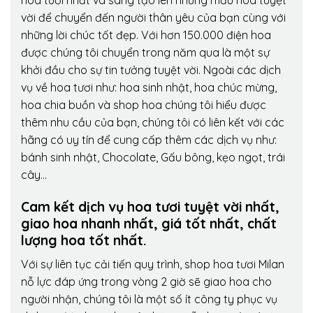
hoa tươi nhất và sáng tạo lên những mẫu hoa tuyệt
vời để chuyển đến người thân yêu của bạn cùng với
những lời chúc tốt đẹp. Với hơn 150.000 điện hoa
được chúng tôi chuyển trong năm qua là một sự
khởi đầu cho sự tin tưởng tuyệt vời. Ngoài các dịch
vụ về hoa tươi như: hoa sinh nhật, hoa chúc mừng,
hoa chia buồn và shop hoa chúng tôi hiểu được
thêm nhu cầu của bạn, chúng tôi có liên kết với các
hãng có uy tín để cung cấp thêm các dịch vụ như:
bánh sinh nhật, Chocolate, Gấu bông, kẹo ngọt, trái
cây…
Cam kết dịch vụ hoa tươi tuyệt vời nhất,
giao hoa nhanh nhất, giá tốt nhất, chất
lượng hoa tốt nhất.
Với sự liên tục cải tiến quy trình,
shop hoa tươi Milan
nỗ lực đáp ứng trong vòng 2 giờ sẽ giao hoa cho
người nhận, chúng tôi là một số ít công ty phục vụ