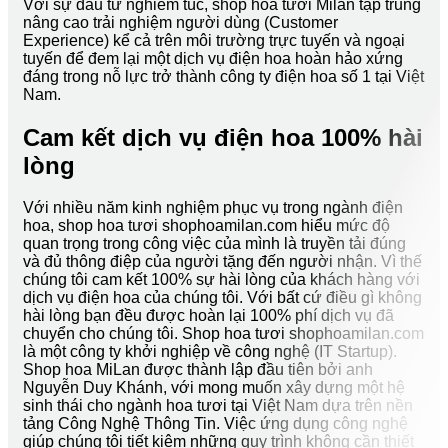
Với sự đầu tư nghiêm túc, shop hoa tươi Milan tập trung
nâng cao trải nghiệm người dùng (Customer
Experience) kể cả trên môi trường trực tuyến và ngoại
tuyến để đem lại một dịch vụ điện hoa hoàn hảo xứng
đáng trong nỗ lực trở thành công ty điện hoa số 1 tại Việt
Nam.
Cam kết dịch vụ điện hoa 100% hài
lòng
Với nhiều năm kinh nghiệm phục vụ trong ngành điện
hoa, shop hoa tươi shophoamilan.com hiểu mức độ
quan trọng trong công việc của mình là truyền tải đúng
và đủ thông điệp của người tặng đến người nhận. Vì thế
chúng tôi cam kết 100% sự hài lòng của khách hàng với
dịch vụ điện hoa của chúng tôi. Với bất cứ điều gì không
hài lòng bạn đều được hoàn lại 100% phí dịch vụ đã
chuyển cho chúng tôi. Shop hoa tươi shophoamilan.com
là một công ty khởi nghiệp về công nghệ (IT Startup).
Shop hoa MiLan được thành lập đầu tiên bởi anh
Nguyễn Duy Khánh, với mong muốn xây dựng một hệ
sinh thái cho ngành hoa tươi tại Việt Nam dựa trên nền
tảng Công Nghệ Thông Tin. Việc ứng dụng công nghệ
giúp chúng tôi tiết kiệm những quy trình không cần thiết