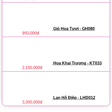
Giỏ Hoa Tươi - GH080
950,000
đ
Hoa Khai Trương - KT033
2,150,000
đ
Lan Hồ Điệp - LHD012
3,300,000
đ