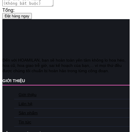
Tổng:
Đặt hàng ngay
Đến với HOAMILAN, bạn sẽ hoàn toàn yên tâm không lo hoa héo,
hoa cũ, hoa giao trễ giờ, sai kế hoạch của bạn,... vì mọi thứ đều
được chúng tôi chuẩn bị hoàn hảo trong từng công đoạn.
GIỚI THIỆU
Giới thiệu
Liên hệ
Sản phẩm
Tin tức