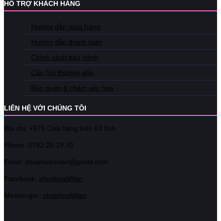
HỖ TRỢ KHÁCH HÀNG
Hướng dẫn mua hàng
Hướng dẫn thanh toán
Chính sách bảo hành
Câu hỏi thường gặp
Bảo quản & chăm sóc hoa
LIÊN HỆ VỚI CHÚNG TÔI
Địa chỉ: +979 Cửa hàng trên 63 tỉnh
Phone: 07
92.28.29.30
Email: shophoamilan@gmail.com
Facebook:
shophoaMilan
Messenger:
shophoaMilan