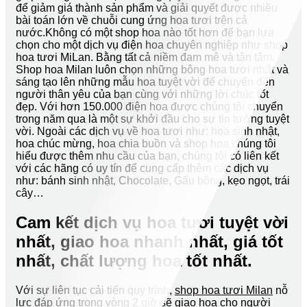
để giảm giá thành sản phẩm và giải quyết được nhiều
bài toán lớn về chuỗi cung ứng hoa tươi trên cả
nước.Không có một shop hoa nào tốt hơn để bạn lựa
chọn cho một dịch vụ điện hoa chuyên nghiệp như shop
hoa tươi MiLan. Bằng tất cả niềm đam mê và tận tâm,
Shop hoa Milan luôn chọn những bông hoa tươi nhất và
sáng tạo lên những mẫu hoa tuyệt vời để chuyển đến
người thân yêu của bạn cùng với những lời chúc tốt
đẹp. Với hơn 150.000 điện hoa được chúng tôi chuyển
trong năm qua là một sự khởi đầu cho sự tin tưởng tuyệt
vời. Ngoài các dịch vụ về hoa tươi như: hoa sinh nhật,
hoa chúc mừng, hoa chia buồn và shop hoa chúng tôi
hiểu được thêm nhu cầu của bạn, chúng tôi có liên kết
với các hãng có uy tín để cung cấp thêm các dịch vụ
như: bánh sinh nhật, Chocolate, Gấu bông, kẹo ngọt, trái
cây…
Cam kết dịch vụ hoa tươi tuyệt vời
nhất, giao hoa nhanh nhất, giá tốt
nhất, chất lượng hoa tốt nhất.
Với sự liên tục cải tiến quy trình,
shop hoa tươi Milan
nỗ
lực đáp ứng trong vòng 2 giờ sẽ giao hoa cho người