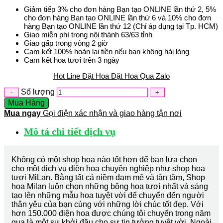
Giảm tiếp 3% cho đơn hàng Bạn tạo ONLINE lần thứ 2, 5%
cho đơn hàng Bạn tạo ONLINE lần thứ 6 và 10% cho đơn
hàng Bạn tạo ONLINE lần thứ 12 (Chỉ áp dụng tại Tp. HCM)
Giao miễn phí trong nội thành 63/63 tỉnh
Giao gấp trong vòng 2 giờ
Cam kết 100% hoàn lại tiền nếu bạn không hài lòng
Cam kết hoa tươi trên 3 ngày
Hot Line Đặt Hoa
Đặt Hoa Qua Zalo
Số lượng
Mua Hàng
Mua ngay
Gọi điện xác nhận và giao hàng tận nơi
Mô tả chi tiết dịch vụ
Không có một shop hoa nào tốt hơn để bạn lựa chọn
cho một dịch vụ điện hoa chuyên nghiệp như shop hoa
tươi MiLan. Bằng tất cả niềm đam mê và tận tâm, Shop
hoa Milan luôn chọn những bông hoa tươi nhất và sáng
tạo lên những mẫu hoa tuyệt vời để chuyển đến người
thân yêu của bạn cùng với những lời chúc tốt đẹp. Với
hơn 150.000 điện hoa được chúng tôi chuyển trong năm
qua là một sự khởi đầu cho sự tin tưởng tuyệt vời. Ngoài