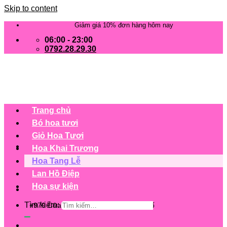
Skip to content
Giảm giá 10% đơn hàng hôm nay
06:00 - 23:00
0792.28.29.30
Trang chủ
Bó hoa tươi
Giỏ Hoa Tươi
Hoa Khai Trương
Hoa Tang Lễ
Lan Hồ Điệp
Hoa sự kiện
Tìm kiếm:
+979 Cửa hàng trên 63 tỉnh/ thành phố