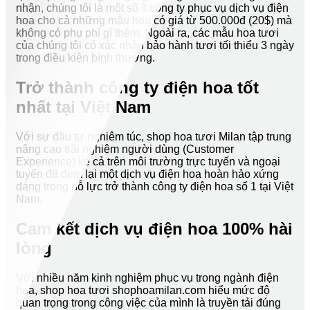
nhận, chúng tôi là một số ít công ty phục vụ dịch vụ điện
hoa cho cả những mẫu hoa có giá từ 500.000đ (20$) mà
không có phụ phí gì thêm. Ngoài ra, các mẫu hoa tươi
của chúng tôi có xác nhận bảo hành tươi tối thiểu 3 ngày
trong điều kiện bình thường.
Trở thành công ty điện hoa tốt
nhất tại Việt Nam
Với sự đầu tư nghiêm túc, shop hoa tươi Milan tập trung
nâng cao trải nghiệm người dùng (Customer
Experience) kể cả trên môi trường trực tuyến và ngoại
tuyến để đem lại một dịch vụ điện hoa hoàn hảo xứng
đáng trong nỗ lực trở thành công ty điện hoa số 1 tại Việt
Nam.
Cam kết dịch vụ điện hoa 100% hài
lòng
Với nhiều năm kinh nghiệm phục vụ trong ngành điện
hoa, shop hoa tươi shophoamilan.com hiểu mức độ
quan trọng trong công việc của mình là truyền tải đúng