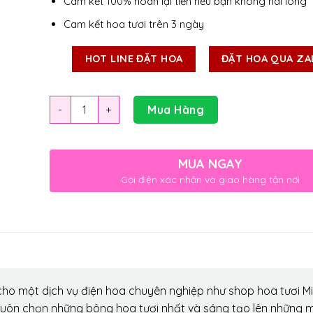
Cam kết 100% hoàn lại tiền nếu bạn không hài lòng
Cam kết hoa tươi trên 3 ngày
HOT LINE ĐẶT HOA
ĐẶT HOA QUA ZA
Số lượng
Mua Hàng
MUA NGAY
Gọi điện xác nhận và giao hàng tận nơi
ho một dịch vụ điện hoa chuyên nghiệp như shop hoa tươi Mi
luôn chọn những bông hoa tươi nhất và sáng tạo lên những 