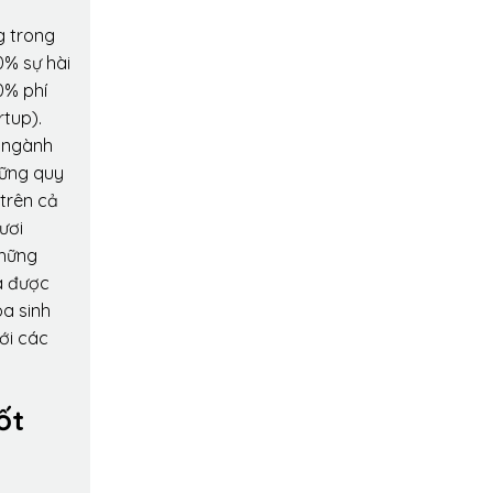
g trong
0% sự hài
0% phí
rtup).
o ngành
hững quy
 trên cả
ươi
những
a được
oa sinh
ới các
ốt