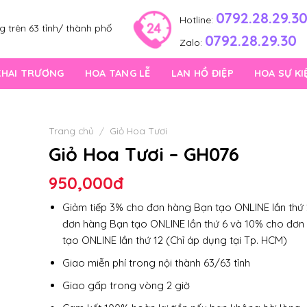
0792.28.29.3
Hotline:
 trên 63 tỉnh/ thành phố
0792.28.29.30
Zalo:
KHAI TRƯƠNG
HOA TANG LỄ
LAN HỒ ĐIỆP
HOA SỰ KI
Trang chủ
/
Giỏ Hoa Tươi
Giỏ Hoa Tươi – GH076
950,000
đ
Giảm tiếp 3% cho đơn hàng Bạn tạo ONLINE lần thứ 
đơn hàng Bạn tạo ONLINE lần thứ 6 và 10% cho đơn
tạo ONLINE lần thứ 12 (Chỉ áp dụng tại Tp. HCM)
Giao miễn phí trong nội thành 63/63 tỉnh
Giao gấp trong vòng 2 giờ