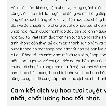
Với nhiều năm kinh nghiệm phục vụ trong ngành điện 
công việc của mình là truyền tải đúng và đủ thông điệ
lòng của khách hàng với dịch vụ điện hoa của chúng tôi
dịch vụ đã chuyển cho chúng tôi. Shop hoa tươi shopho
Shop hoa MiLan được thành lập đầu tiên bởi anh Nguy
hoa tươi tại Việt Nam dựa trên nền tảng Công Nghệ Th
trình không cần thiết để giảm giá thành sản phẩm và g
nước.Không có một shop hoa nào tốt hơn để bạn lựa c
MiLan. Bằng tất cả niềm đam mê và tận tâm, Shop hoa
mẫu hoa tuyệt vời để chuyển đến người thân yêu của b
chúng tôi chuyển trong năm qua là một sự khởi đầu cho 
nhật, hoa chúc mừng, hoa chia buồn và shop hoa chúng 
hãng có uy tín để cung cấp thêm các dịch vụ như: bánh
Cam kết dịch vụ hoa tươi tuyệt 
nhất, chất lượng hoa tốt nhất.