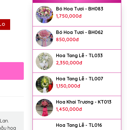
Bó Hoa Tươi - BH083
1,750,000
đ
LO
Bó Hoa Tươi - BH062
850,000
đ
Hoa Tang Lễ - TL033
2,350,000
đ
Hoa Tang Lễ - TL007
1,150,000
đ
Hoa Khai Trương - KT013
1,450,000
đ
Lan.
Hoa Tang Lễ - TL016
mẫu hoa