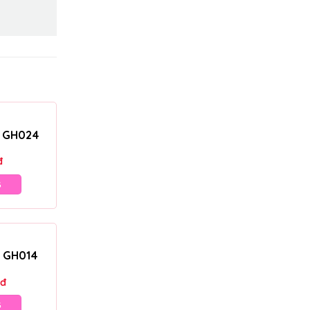
– GH024
đ
G
– GH014
đ
G