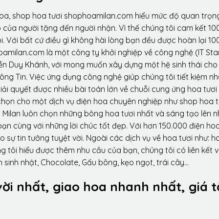
hoa, shop hoa tươi shophoamilan.com hiểu mức độ quan trọn
p của người tặng đến người nhận. Vì thế chúng tôi cam kết 10
. Với bất cứ điều gì không hài lòng bạn đều được hoàn lại 10
amilan.com là một công ty khởi nghiệp về công nghệ (IT Sta
ễn Duy Khánh, với mong muốn xây dựng một hệ sinh thái ch
ông Tin. Việc ứng dụng công nghệ giúp chúng tôi tiết kiệm n
iải quyết được nhiều bài toán lớn về chuỗi cung ứng hoa tươi
họn cho một dịch vụ điện hoa chuyên nghiệp như shop hoa t
 Milan luôn chọn những bông hoa tươi nhất và sáng tạo lên 
ạn cùng với những lời chúc tốt đẹp. Với hơn 150.000 điện ho
sự tin tưởng tuyệt vời. Ngoài các dịch vụ về hoa tươi như: h
tôi hiểu được thêm nhu cầu của bạn, chúng tôi có liên kết v
 sinh nhật, Chocolate, Gấu bông, kẹo ngọt, trái cây…
vời nhất, giao hoa nhanh nhất, giá t