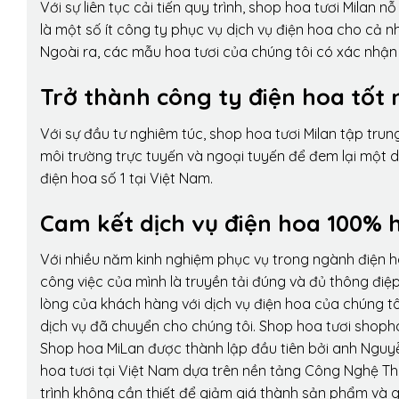
Với sự liên tục cải tiến quy trình,
shop hoa tươi Milan
nỗ 
là một số ít công ty phục vụ dịch vụ điện hoa cho cả
Ngoài ra, các mẫu hoa tươi của chúng tôi có xác nhận b
Trở thành công ty điện hoa tốt 
Với sự đầu tư nghiêm túc, shop hoa tươi Milan tập tru
môi trường trực tuyến và ngoại tuyến để đem lại một 
điện hoa số 1 tại Việt Nam.
Cam kết dịch vụ điện hoa 100% h
Với nhiều năm kinh nghiệm phục vụ trong ngành điện 
công việc của mình là truyền tải đúng và đủ thông điệ
lòng của khách hàng với dịch vụ điện hoa của chúng tôi
dịch vụ đã chuyển cho chúng tôi. Shop hoa tươi shopho
Shop hoa MiLan được thành lập đầu tiên bởi anh Nguy
hoa tươi tại Việt Nam dựa trên nền tảng Công Nghệ Th
trình không cần thiết để giảm giá thành sản phẩm và g