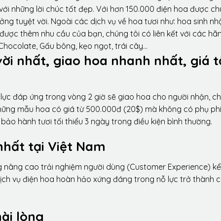
ới những lời chúc tốt đẹp. Với hơn 150.000 điện hoa được ch
ng tuyệt vời. Ngoài các dịch vụ về hoa tươi như: hoa sinh nh
được thêm nhu cầu của bạn, chúng tôi có liên kết với các hã
 Chocolate, Gấu bông, kẹo ngọt, trái cây…
vời nhất, giao hoa nhanh nhất, giá t
lực đáp ứng trong vòng 2 giờ sẽ giao hoa cho người nhận, ch
 những mẫu hoa có giá từ 500.000đ (20$) mà không có phụ phí
ảo hành tươi tối thiểu 3 ngày trong điều kiện bình thường.
nhất tại Việt Nam
ng nâng cao trải nghiệm người dùng (Customer Experience) kể
dịch vụ điện hoa hoàn hảo xứng đáng trong nỗ lực trở thành 
ài lòng