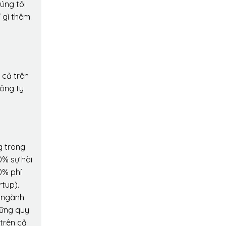
úng tôi
 gì thêm.
 cả trên
công ty
g trong
0% sự hài
0% phí
rtup).
o ngành
hững quy
 trên cả