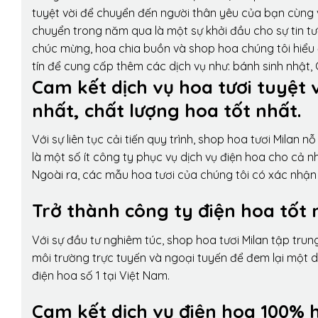
tuyệt vời để chuyển đến người thân yêu của bạn cùng v
chuyển trong năm qua là một sự khởi đầu cho sự tin tưở
chúc mừng, hoa chia buồn và shop hoa chúng tôi hiểu 
tín để cung cấp thêm các dịch vụ như: bánh sinh nhật,
Cam kết dịch vụ hoa tươi tuyệt 
nhất, chất lượng hoa tốt nhất.
Với sự liên tục cải tiến quy trình,
shop hoa tươi Milan
nỗ 
là một số ít công ty phục vụ dịch vụ điện hoa cho cả
Ngoài ra, các mẫu hoa tươi của chúng tôi có xác nhận b
Trở thành công ty điện hoa tốt 
Với sự đầu tư nghiêm túc, shop hoa tươi Milan tập tru
môi trường trực tuyến và ngoại tuyến để đem lại một 
điện hoa số 1 tại Việt Nam.
Cam kết dịch vụ điện hoa 100% h