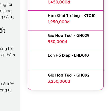
1,450,000
đ
úng tôi
ật, hoa
Hoa Khai Trương - KT010
ng có uy
1,950,000
đ
ốt
Giỏ Hoa Tươi - GH029
950,000
đ
úng tôi
 gì thêm.
Lan Hồ Điệp - LHD010
Giỏ Hoa Tươi - GH092
3,250,000
đ
 cả trên
công ty