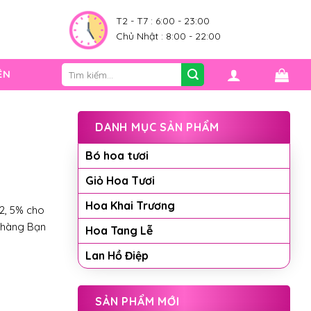
0
T2 - T7 : 6:00 - 23:00
Chủ Nhật : 8:00 - 22:00
Tìm
ỆN
kiếm:
DANH MỤC SẢN PHẨM
Bó hoa tươi
Giỏ Hoa Tươi
Hoa Khai Trương
2, 5% cho
 hàng Bạn
Hoa Tang Lễ
Lan Hồ Điệp
SẢN PHẨM MỚI