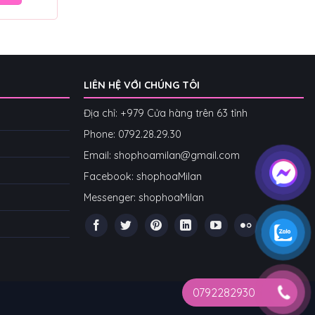
LIÊN HỆ VỚI CHÚNG TÔI
Địa chỉ: +979 Cửa hàng trên 63 tỉnh
Phone: 07
92.28.29.30
Email: shophoamilan@gmail.com
Facebook:
shophoaMilan
Messenger:
shophoaMilan
0792282930