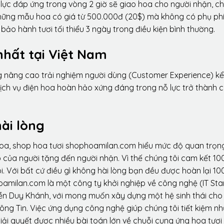
lực đáp ứng trong vòng 2 giờ sẽ giao hoa cho người nhận, ch
 những mẫu hoa có giá từ 500.000đ (20$) mà không có phụ phí
ảo hành tươi tối thiểu 3 ngày trong điều kiện bình thường.
nhất tại Việt Nam
ng nâng cao trải nghiệm người dùng (Customer Experience) kể
dịch vụ điện hoa hoàn hảo xứng đáng trong nỗ lực trở thành 
ài lòng
hoa, shop hoa tươi shophoamilan.com hiểu mức độ quan trọn
p của người tặng đến người nhận. Vì thế chúng tôi cam kết 10
. Với bất cứ điều gì không hài lòng bạn đều được hoàn lại 10
amilan.com là một công ty khởi nghiệp về công nghệ (IT Sta
ễn Duy Khánh, với mong muốn xây dựng một hệ sinh thái ch
ông Tin. Việc ứng dụng công nghệ giúp chúng tôi tiết kiệm n
iải quyết được nhiều bài toán lớn về chuỗi cung ứng hoa tươi