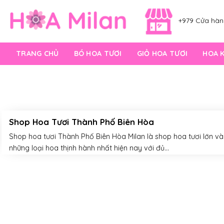
Skip
to
+979 Cửa hàng
content
TRANG CHỦ
BÓ HOA TƯƠI
GIỎ HOA TƯƠI
HOA 
Shop Hoa Tươi Thành Phố Biên Hòa
Shop hoa tươi Thành Phố Biên Hòa Milan là shop hoa tươi lớn và 
những loại hoa thịnh hành nhất hiện nay với đủ...