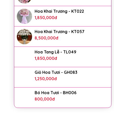
Hoa Khai Trương - KT022
1,850,000
đ
Hoa Khai Trương - KT057
8,500,000
đ
Hoa Tang Lễ - TL049
1,850,000
đ
Giỏ Hoa Tươi - GH083
1,250,000
đ
Bó Hoa Tươi - BH006
800,000
đ