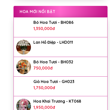
HOA MỚI NỔI BẬT
Bó Hoa Tươi - BH086
1,350,000
đ
Lan Hồ Điệp - LHD011
Bó Hoa Tươi - BH032
750,000
đ
Giỏ Hoa Tươi - GH023
1,750,000
đ
Hoa Khai Trương - KT068
1,950,000
đ