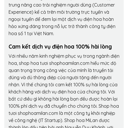
trung nâng cao trải nghiệm người dùng (Customer
Experience) kể cả trên môi trường trực tuyến và
ngoại tuyến để đem lại một dịch vụ điện hoa hoàn
hảo xứng đáng trong nỗ lực trở thành công ty điện
hoa số 1 tại Việt Nam.
Cam kết dịch vụ điện hoa 100% hài lòng
Với nhiều năm kinh nghiệm phục vụ trong ngành điện
hoa, shop hoa tươi shophoamilan.com hiểu mức độ
quan trọng trong công việc của mình là truyền tải
đúng và đủ thông điệp của người tặng đến người
nhận. Vì thế chúng tôi cam kết 100% sự hài lòng của
khách hàng với dịch vụ điện hoa của chúng tôi. Với
bất cứ điều gì không hài lòng bạn đều được hoàn lại
100% phí dịch vụ đã chuyển cho chúng tôi. Shop hoa
tươi shophoamilan.com là một công ty khởi nghiệp
về công nghệ (IT Startup). Shop hoa MiLan được
thành lập đầu tiên bởi anh Nguyễn Duy Khánh, với