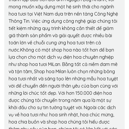
mong muốn xây dựng một hệ sinh thái cho ngành
hoa tươi tại Việt Nam dựa trên nền tảng Công Nghệ
Thông Tin. Việc ứng dụng công nghệ giúp chúng tôi
tiết kiệm những quy trình không cần thiết để giảm
giá thành sản phẩm và giải quyết được nhiều bài
toán lớn về chuỗi cung ứng hoa tươi trên cả
nước.Không có một shop hoa nào tốt hơn để bạn
lựa chọn cho một dịch vụ điện hoa chuyên nghiệp
như shop hoa tươi MiLan. Bằng tất cả niềm đam mê
và tận tâm, Shop hoa Milan luôn chọn những bông
hoa tươi nhất và sáng tạo lên những mẫu hoa tuyệt
vời để chuyển đến người thân yêu của bạn cùng với
những lời chúc tốt đẹp. Với hơn 150.000 điện hoa
được chúng tôi chuyển trong năm qua là một sự
khởi đầu cho sự tin tưởng tuyệt vời. Ngoài các dịch
vụ về hoa tươi như: hoa sinh nhật, hoa chúc mừng,
hoa chia buồn và shop hoa chúng tôi hiểu được