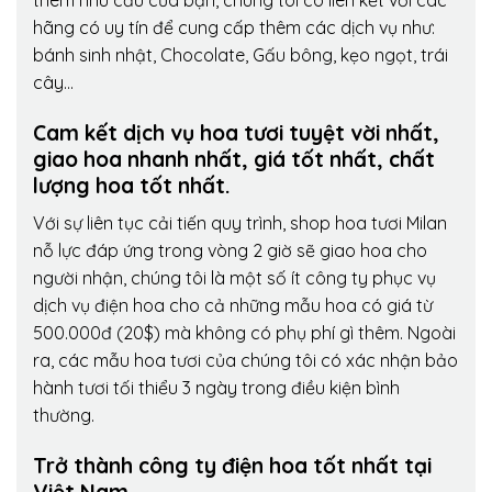
thêm nhu cầu của bạn, chúng tôi có liên kết với các
hãng có uy tín để cung cấp thêm các dịch vụ như:
bánh sinh nhật, Chocolate, Gấu bông, kẹo ngọt, trái
cây…
Cam kết dịch vụ hoa tươi tuyệt vời nhất,
giao hoa nhanh nhất, giá tốt nhất, chất
lượng hoa tốt nhất.
Với sự liên tục cải tiến quy trình,
shop hoa tươi Milan
nỗ lực đáp ứng trong vòng 2 giờ sẽ giao hoa cho
người nhận, chúng tôi là một số ít công ty phục vụ
dịch vụ điện hoa cho cả những mẫu hoa có giá từ
500.000đ (20$) mà không có phụ phí gì thêm. Ngoài
ra, các mẫu hoa tươi của chúng tôi có xác nhận bảo
hành tươi tối thiểu 3 ngày trong điều kiện bình
thường.
Trở thành công ty điện hoa tốt nhất tại
Việt Nam