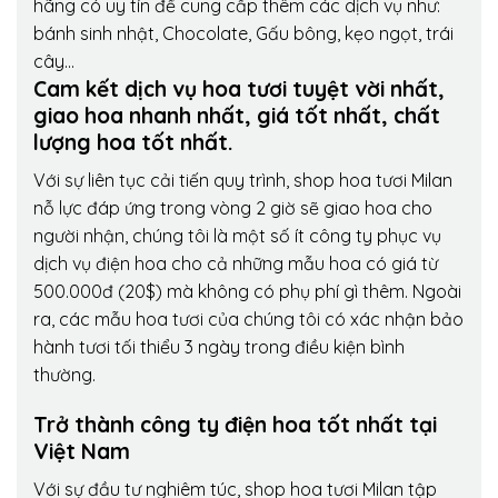
hãng có uy tín để cung cấp thêm các dịch vụ như:
bánh sinh nhật, Chocolate, Gấu bông, kẹo ngọt, trái
cây…
Cam kết dịch vụ hoa tươi tuyệt vời nhất,
giao hoa nhanh nhất, giá tốt nhất, chất
lượng hoa tốt nhất.
Với sự liên tục cải tiến quy trình,
shop hoa tươi Milan
nỗ lực đáp ứng trong vòng 2 giờ sẽ giao hoa cho
người nhận, chúng tôi là một số ít công ty phục vụ
dịch vụ điện hoa cho cả những mẫu hoa có giá từ
500.000đ (20$) mà không có phụ phí gì thêm. Ngoài
ra, các mẫu hoa tươi của chúng tôi có xác nhận bảo
hành tươi tối thiểu 3 ngày trong điều kiện bình
thường.
Trở thành công ty điện hoa tốt nhất tại
Việt Nam
Với sự đầu tư nghiêm túc, shop hoa tươi Milan tập