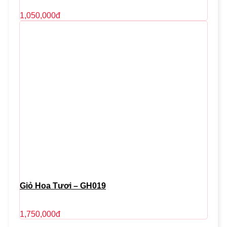
1,050,000
đ
Giỏ Hoa Tươi – GH019
1,750,000
đ