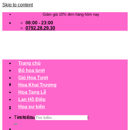
Skip to content
Giảm giá 10% đơn hàng hôm nay
06:00 - 23:00
0792.28.29.30
Trang chủ
Bó hoa tươi
Giỏ Hoa Tươi
Hoa Khai Trương
Hoa Tang Lễ
Lan Hồ Điệp
Hoa sự kiện
Tìm kiếm:
+979 Cửa hàng trên 63 tỉnh/ thành phố