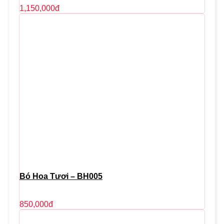
1,150,000
đ
Bó Hoa Tươi – BH005
850,000
đ