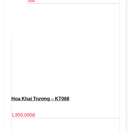
2,150,000
đ
Hoa Khai Trương – KT068
1,950,000
đ