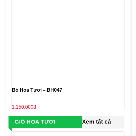
Bó Hoa Tươi – BH047
1,150,000
đ
Xem tất cả
GIỎ HOA TƯƠI