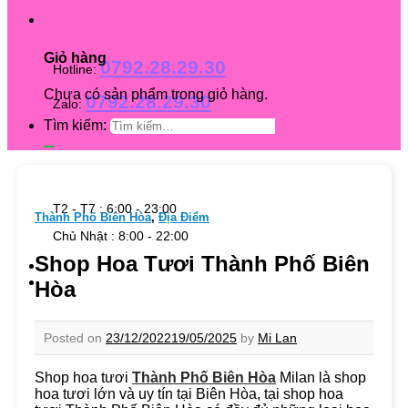
Giỏ hàng
0792.28.29.30
Hotline:
Chưa có sản phẩm trong giỏ hàng.
0792.28.29.30
Zalo:
Tìm kiếm:
T2 - T7 : 6:00 - 23:00
Thành Phố Biên Hòa
,
Địa Điểm
Chủ Nhật : 8:00 - 22:00
Shop Hoa Tươi Thành Phố Biên
Hòa
Posted on
23/12/2022
19/05/2025
by
Mi Lan
Shop hoa tươi
Thành Phố Biên Hòa
Milan là shop
hoa tươi lớn và uy tín tại Biên Hòa, tại shop hoa