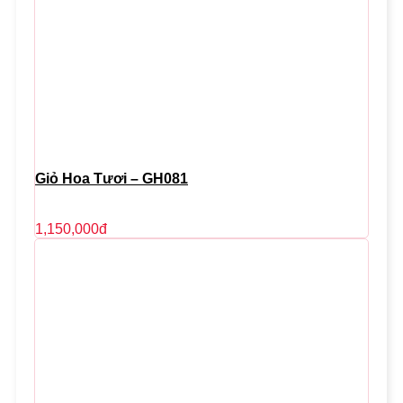
Giỏ Hoa Tươi – GH081
1,150,000
đ