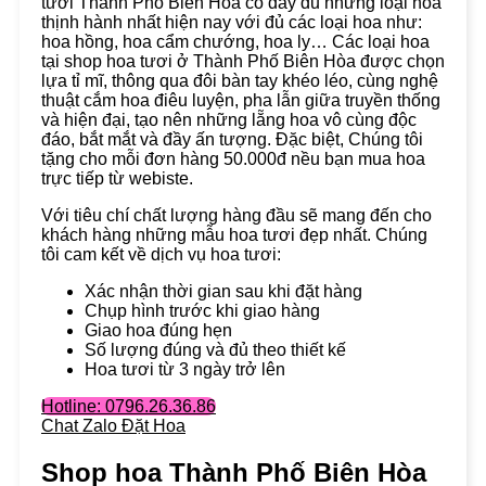
tươi Thành Phố Biên Hòa có đầy đủ những loại hoa
thịnh hành nhất hiện nay với đủ các loại hoa như:
hoa hồng, hoa cẩm chướng, hoa ly… Các loại hoa
tại shop hoa tươi ở Thành Phố Biên Hòa được chọn
lựa tỉ mĩ, thông qua đôi bàn tay khéo léo, cùng nghệ
thuật cắm hoa điêu luyện, pha lẫn giữa truyền thống
và hiện đại, tạo nên những lẵng hoa vô cùng độc
đáo, bắt mắt và đầy ấn tượng. Đặc biệt, Chúng tôi
tặng cho mỗi đơn hàng 50.000đ nều bạn mua hoa
trực tiếp từ webiste.
Với tiêu chí chất lượng hàng đầu sẽ mang đến cho
khách hàng những mẫu hoa tươi đẹp nhất. Chúng
tôi cam kết về dịch vụ hoa tươi:
Xác nhận thời gian sau khi đặt hàng
Chụp hình trước khi giao hàng
Giao hoa đúng hẹn
Số lượng đúng và đủ theo thiết kế
Hoa tươi từ 3 ngày trở lên
Hotline: 0796.26.36.86
Chat Zalo Đặt Hoa
Shop hoa Thành Phố Biên Hòa