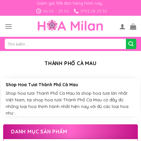
Skip
Giảm giá 10% đơn hàng hôm nay
to
06:00 - 23:00
0792.28.29.30
content
Tìm
kiếm:
THÀNH PHỐ CÀ MAU
Shop Hoa Tươi Thành Phố Cà Mau
Shop hoa tươi Thành Phố Cà Mau là shop hoa tươi lớn nhất
Việt Nam, tại shop hoa tươi Thành Phố Cà Mau có đầy đủ
những loại hoa thịnh hành nhất hiện nay với đủ các loại hoa
như:...
DANH MỤC SẢN PHẨM