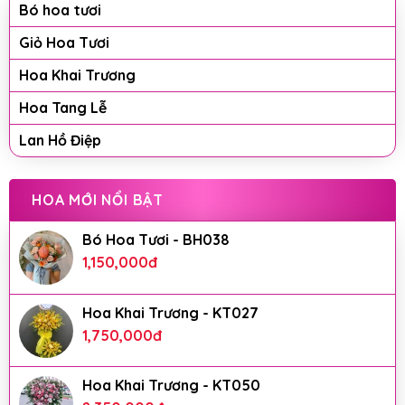
Bó hoa tươi
Giỏ Hoa Tươi
Hoa Khai Trương
Hoa Tang Lễ
Lan Hồ Điệp
HOA MỚI NỔI BẬT
Bó Hoa Tươi - BH038
1,150,000
đ
Hoa Khai Trương - KT027
1,750,000
đ
Hoa Khai Trương - KT050