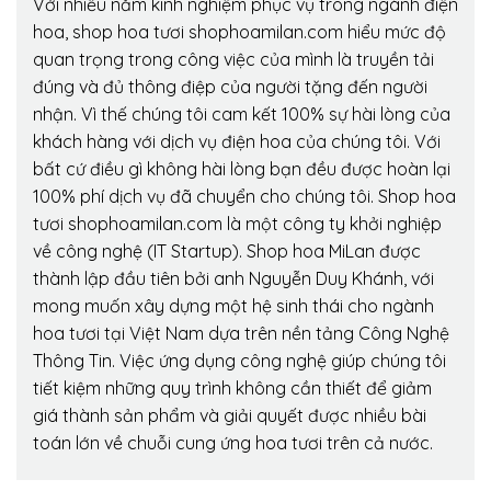
Với nhiều năm kinh nghiệm phục vụ trong ngành điện
hoa, shop hoa tươi shophoamilan.com hiểu mức độ
quan trọng trong công việc của mình là truyền tải
đúng và đủ thông điệp của người tặng đến người
nhận. Vì thế chúng tôi cam kết 100% sự hài lòng của
khách hàng với dịch vụ điện hoa của chúng tôi. Với
bất cứ điều gì không hài lòng bạn đều được hoàn lại
100% phí dịch vụ đã chuyển cho chúng tôi. Shop hoa
tươi shophoamilan.com là một công ty khởi nghiệp
về công nghệ (IT Startup). Shop hoa MiLan được
thành lập đầu tiên bởi anh Nguyễn Duy Khánh, với
mong muốn xây dựng một hệ sinh thái cho ngành
hoa tươi tại Việt Nam dựa trên nền tảng Công Nghệ
Thông Tin. Việc ứng dụng công nghệ giúp chúng tôi
tiết kiệm những quy trình không cần thiết để giảm
giá thành sản phẩm và giải quyết được nhiều bài
toán lớn về chuỗi cung ứng hoa tươi trên cả nước.