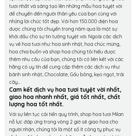
tươi nhất và sáng tạo lên những mẫu hoa tuyệt vời
để chuyển đến người thân yêu của bạn cùng với
những lời chúc tốt đẹp. Với hơn 150.000 điện hoa
được chúng tôi chuyển trong năm qua là một sự
khởi đầu cho sự tin tưởng tuyệt vời. Ngoài các dịch
vụ về hoa tươi như: hoa sinh nhật, hoa chúc mừng,
hoa chia buồn và shop hoa chúng tôi hiểu được
thêm nhu cầu của bạn, chúng tôi có liên kết với các
hãng có uy tín để cung cấp thêm các dịch vụ như:
bánh sinh nhật, Chocolate, Gấu bông, kẹo ngọt, trái
cây…
Cam kết dịch vụ hoa tươi tuyệt vời nhất,
giao hoa nhanh nhất, giá tốt nhất, chất
lượng hoa tốt nhất.
Với sự liên tục cải tiến quy trình,
shop hoa tươi Milan
nỗ lực đáp ứng trong vòng 2 giờ sẽ giao hoa cho
người nhận, chúng tôi là một số ít công ty phục vụ