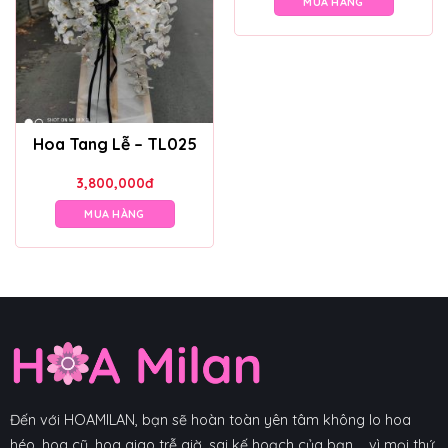
MUA HÀNG
Hoa Tang Lễ – TL025
3,800,000
đ
MUA HÀNG
Đến với HOAMILAN, bạn sẽ hoàn toàn yên tâm không lo hoa
héo, hoa cũ, hoa giao trễ giờ, sai kế hoạch của bạn,... vì mọi thứ