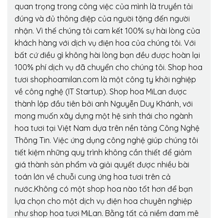
quan trọng trong công việc của mình là truyền tải
đúng và đủ thông điệp của người tặng đến người
nhận. Vì thế chúng tôi cam kết 100% sự hài lòng của
khách hàng với dịch vụ điện hoa của chúng tôi. Với
bất cứ điều gì không hài lòng bạn đều được hoàn lại
100% phí dịch vụ đã chuyển cho chúng tôi. Shop hoa
tươi shophoamilan.com là một công ty khởi nghiệp
về công nghệ (IT Startup). Shop hoa MiLan được
thành lập đầu tiên bởi anh Nguyễn Duy Khánh, với
mong muốn xây dựng một hệ sinh thái cho ngành
hoa tươi tại Việt Nam dựa trên nền tảng Công Nghệ
Thông Tin. Việc ứng dụng công nghệ giúp chúng tôi
tiết kiệm những quy trình không cần thiết để giảm
giá thành sản phẩm và giải quyết được nhiều bài
toán lớn về chuỗi cung ứng hoa tươi trên cả
nước.Không có một shop hoa nào tốt hơn để bạn
lựa chọn cho một dịch vụ điện hoa chuyên nghiệp
như shop hoa tươi MiLan. Bằng tất cả niềm đam mê