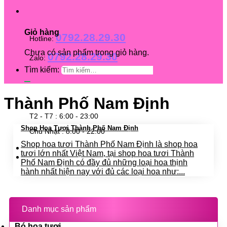
Giỏ hàng
0792.28.29.30
Hotline:
Chưa có sản phẩm trong giỏ hàng.
0792.28.29.30
Zalo:
Tìm kiếm:
Thành Phố Nam Định
T2 - T7 : 6:00 - 23:00
Shop Hoa Tươi Thành Phố Nam Định
Chủ Nhật : 8:00 - 22:00
Shop hoa tươi Thành Phố Nam Định là shop hoa
tươi lớn nhất Việt Nam, tại shop hoa tươi Thành
Phố Nam Định có đầy đủ những loại hoa thịnh
hành nhất hiện nay với đủ các loại hoa như:...
Danh mục sản phẩm
Bó hoa tươi