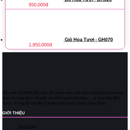
950,000
đ
Giỏ Hoa Tươi - GH070
1,950,000
đ
Đến với HOAMILAN, bạn sẽ hoàn toàn yên tâm không lo hoa héo,
hoa cũ, hoa giao trễ giờ, sai kế hoạch của bạn,... vì mọi thứ đều
được chúng tôi chuẩn bị hoàn hảo trong từng công đoạn.
GIỚI THIỆU
Giới thiệu