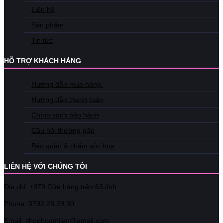
Liên hệ
Sản phẩm
Tin tức
HỖ TRỢ KHÁCH HÀNG
Hướng dẫn mua hàng
Hướng dẫn thanh toán
Chính sách bảo hành
Câu hỏi thường gặp
Bảo quản & chăm sóc hoa
LIÊN HỆ VỚI CHÚNG TÔI
Địa chỉ: +979 Cửa hàng trên 63 tỉnh
Phone: 07
92.28.29.30
Email: shophoamilan@gmail.com