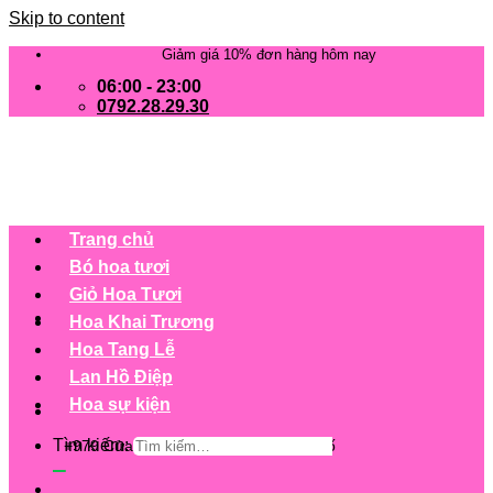
Skip to content
Giảm giá 10% đơn hàng hôm nay
06:00 - 23:00
0792.28.29.30
Trang chủ
Bó hoa tươi
Giỏ Hoa Tươi
Hoa Khai Trương
Hoa Tang Lễ
Lan Hồ Điệp
Hoa sự kiện
Tìm kiếm:
+979 Cửa hàng trên 63 tỉnh/ thành phố