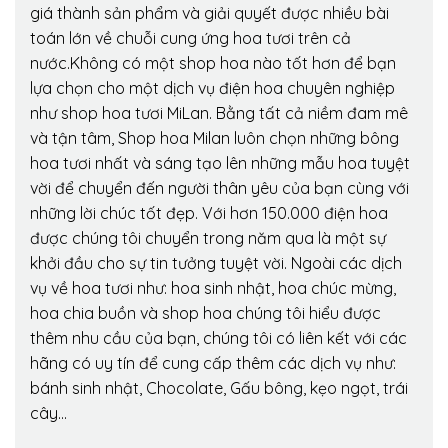
giá thành sản phẩm và giải quyết được nhiều bài
toán lớn về chuỗi cung ứng hoa tươi trên cả
nước.Không có một shop hoa nào tốt hơn để bạn
lựa chọn cho một dịch vụ điện hoa chuyên nghiệp
như shop hoa tươi MiLan. Bằng tất cả niềm đam mê
và tận tâm, Shop hoa Milan luôn chọn những bông
hoa tươi nhất và sáng tạo lên những mẫu hoa tuyệt
vời để chuyển đến người thân yêu của bạn cùng với
những lời chúc tốt đẹp. Với hơn 150.000 điện hoa
được chúng tôi chuyển trong năm qua là một sự
khởi đầu cho sự tin tưởng tuyệt vời. Ngoài các dịch
vụ về hoa tươi như: hoa sinh nhật, hoa chúc mừng,
hoa chia buồn và shop hoa chúng tôi hiểu được
thêm nhu cầu của bạn, chúng tôi có liên kết với các
hãng có uy tín để cung cấp thêm các dịch vụ như:
bánh sinh nhật, Chocolate, Gấu bông, kẹo ngọt, trái
cây…