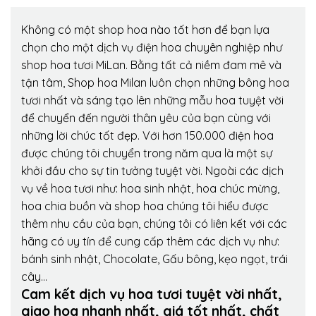
Không có một shop hoa nào tốt hơn để bạn lựa
chọn cho một dịch vụ điện hoa chuyên nghiệp như
shop hoa tươi MiLan. Bằng tất cả niềm đam mê và
tận tâm, Shop hoa Milan luôn chọn những bông hoa
tươi nhất và sáng tạo lên những mẫu hoa tuyệt vời
để chuyển đến người thân yêu của bạn cùng với
những lời chúc tốt đẹp. Với hơn 150.000 điện hoa
được chúng tôi chuyển trong năm qua là một sự
khởi đầu cho sự tin tưởng tuyệt vời. Ngoài các dịch
vụ về hoa tươi như: hoa sinh nhật, hoa chúc mừng,
hoa chia buồn và shop hoa chúng tôi hiểu được
thêm nhu cầu của bạn, chúng tôi có liên kết với các
hãng có uy tín để cung cấp thêm các dịch vụ như:
bánh sinh nhật, Chocolate, Gấu bông, kẹo ngọt, trái
cây…
Cam kết dịch vụ hoa tươi tuyệt vời nhất,
giao hoa nhanh nhất, giá tốt nhất, chất