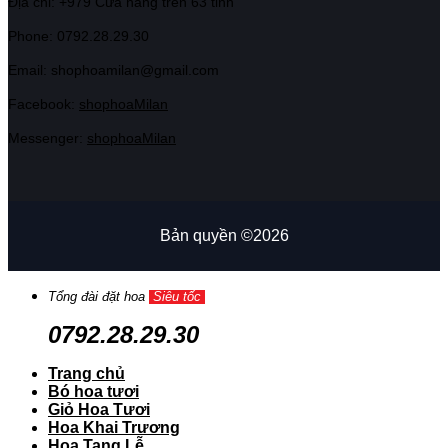
Địa chỉ: +979 Cửa hàng trên 63 tỉnh
Phone: 07
92.28.29.30
Email: shophoamilan@gmail.com
Facebook:
shophoaMilan
Messenger:
shophoaMilan
Bản quyền ©2026
Tổng đài đặt hoa
Siêu tốc
0792.28.29.30
Trang chủ
Bó hoa tươi
Giỏ Hoa Tươi
Hoa Khai Trương
Hoa Tang Lễ