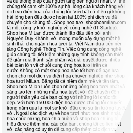
và đủ thông điệp của người tặng đến người nhận. Vì thế
chúng tôi cam kết 100% sự hài lòng của khách hàng với
dịch vụ điện hoa của chúng tôi. Với bất cứ điều gì không
hài lòng bạn đều được hoàn lại 100% phí dịch vụ đã
chuyển cho chúng tôi. Shop hoa tươi shophoamilan.com
là một công ty khởi nghiệp về công nghệ (IT Startup).
Shop hoa MiLan được thành lập đầu tiên bởi anh
Nguyễn Duy Khánh, với mong muốn xây dựng một hệ
sinh thái cho ngành hoa tươi tại Việt Nam dựa trên nền
tảng Công Nghệ Thông Tin. Việc ứng dụng công nghệ
giúp chúng tôi tiết kiệm những quy trình không cần thiết
để giảm giá thành sản phẩm và giải quyết được nhiều
bài toán lớn về chuỗi cung ứng hoa tươi trên cả
nước.Không có một shop hoa nào tốt hơn để bạn lựa
chọn cho một dịch vụ điện hoa chuyên nghiệp như shop
hoa tươi MiLan. Bằng tất cả niềm đam mê và tận tâm,
Shop hoa Milan luôn chọn những bông hoa tươi nhất và
sáng tạo lên những mẫu hoa tuyệt vời để chuyển đến
người thân yêu của bạn cùng với những lời chúc tốt
đẹp. Với hơn 150.000 điện hoa được chúng tôi chuyển
trong năm qua là một sự khởi đầu cho sự tin tưởng tuyệt
vời. Ngoài các dịch vụ về hoa tươi như: hoa sinh nhật,
hoa chúc mừng, hoa chia buồn và shop hoa chúng tôi
hiểu được thêm nhu cầu của bạn, chúng tôi có liên kết
với các hãng có uy tín để cung cấp thêm các dịch vụ