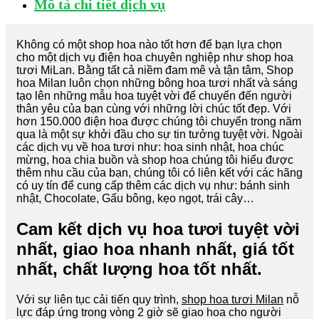
Mô tả chi tiết dịch vụ
Không có một shop hoa nào tốt hơn để bạn lựa chọn
cho một dịch vụ điện hoa chuyên nghiệp như shop hoa
tươi MiLan. Bằng tất cả niềm đam mê và tận tâm, Shop
hoa Milan luôn chọn những bông hoa tươi nhất và sáng
tạo lên những mẫu hoa tuyệt vời để chuyển đến người
thân yêu của bạn cùng với những lời chúc tốt đẹp. Với
hơn 150.000 điện hoa được chúng tôi chuyển trong năm
qua là một sự khởi đầu cho sự tin tưởng tuyệt vời. Ngoài
các dịch vụ về hoa tươi như: hoa sinh nhật, hoa chúc
mừng, hoa chia buồn và shop hoa chúng tôi hiểu được
thêm nhu cầu của bạn, chúng tôi có liên kết với các hãng
có uy tín để cung cấp thêm các dịch vụ như: bánh sinh
nhật, Chocolate, Gấu bông, kẹo ngọt, trái cây…
Cam kết dịch vụ hoa tươi tuyệt vời
nhất, giao hoa nhanh nhất, giá tốt
nhất, chất lượng hoa tốt nhất.
Với sự liên tục cải tiến quy trình,
shop hoa tươi Milan
nỗ
lực đáp ứng trong vòng 2 giờ sẽ giao hoa cho người