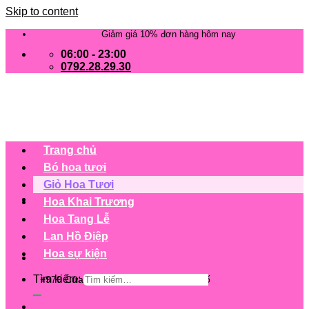
Skip to content
Giảm giá 10% đơn hàng hôm nay
06:00 - 23:00
0792.28.29.30
Trang chủ
Bó hoa tươi
Giỏ Hoa Tươi
Hoa Khai Trương
Hoa Tang Lễ
Lan Hồ Điệp
Hoa sự kiện
Tìm kiếm:
+979 Cửa hàng trên 63 tỉnh/ thành phố