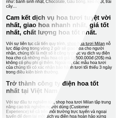
như: bánh sinh nhật, Chocolate, Gấu bông, kẹo ngọt, trái
cây…
Cam kết dịch vụ hoa tươi tuyệt vời
nhất, giao hoa nhanh nhất, giá tốt
nhất, chất lượng hoa tốt nhất.
Với sự liên tục cải tiến quy trình,
shop hoa tươi Milan
nỗ
lực đáp ứng trong vòng 2 giờ sẽ giao hoa cho người
nhận, chúng tôi là một số ít công ty phục vụ dịch vụ điện
hoa cho cả những mẫu hoa có giá từ 500.000đ (20$) mà
không có phụ phí gì thêm. Ngoài ra, các mẫu hoa tươi
của chúng tôi có xác nhận bảo hành tươi tối thiểu 3 ngày
trong điều kiện bình thường.
Trở thành công ty điện hoa tốt
nhất tại Việt Nam
Với sự đầu tư nghiêm túc, shop hoa tươi Milan tập trung
nâng cao trải nghiệm người dùng (Customer
Experience) kể cả trên môi trường trực tuyến và ngoại
tuyến để đem lại một dịch vụ điện hoa hoàn hảo xứng