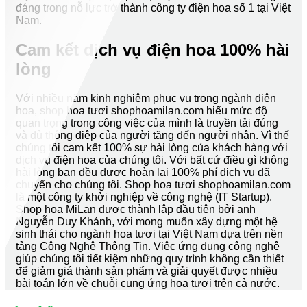
đáng trong nỗ lực trở thành công ty điện hoa số 1 tại Việt
Nam.
Cam kết dịch vụ điện hoa 100% hài
lòng
Với nhiều năm kinh nghiệm phục vụ trong ngành điện
hoa, shop hoa tươi shophoamilan.com hiểu mức độ
quan trọng trong công việc của mình là truyền tải đúng
và đủ thông điệp của người tặng đến người nhận. Vì thế
chúng tôi cam kết 100% sự hài lòng của khách hàng với
dịch vụ điện hoa của chúng tôi. Với bất cứ điều gì không
hài lòng bạn đều được hoàn lại 100% phí dịch vụ đã
chuyển cho chúng tôi. Shop hoa tươi shophoamilan.com
là một công ty khởi nghiệp về công nghệ (IT Startup).
Shop hoa MiLan được thành lập đầu tiên bởi anh
Nguyễn Duy Khánh, với mong muốn xây dựng một hệ
sinh thái cho ngành hoa tươi tại Việt Nam dựa trên nền
tảng Công Nghệ Thông Tin. Việc ứng dụng công nghệ
giúp chúng tôi tiết kiệm những quy trình không cần thiết
để giảm giá thành sản phẩm và giải quyết được nhiều
bài toán lớn về chuỗi cung ứng hoa tươi trên cả nước.