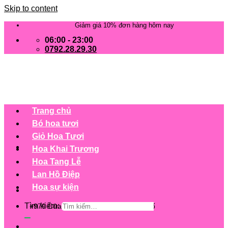
Skip to content
Giảm giá 10% đơn hàng hôm nay
06:00 - 23:00
0792.28.29.30
Trang chủ
Bó hoa tươi
Giỏ Hoa Tươi
Hoa Khai Trương
Hoa Tang Lễ
Lan Hồ Điệp
Hoa sự kiện
Tìm kiếm:
+979 Cửa hàng trên 63 tỉnh/ thành phố