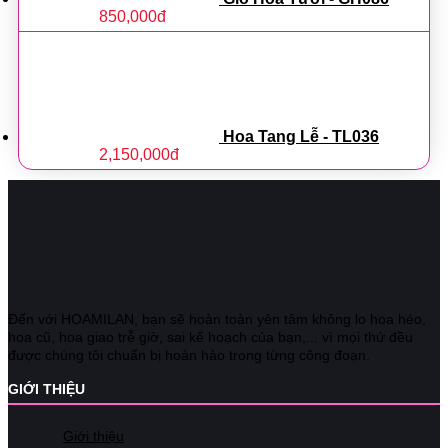
850,000
đ
Hoa Tang Lễ - TL036
2,150,000
đ
Đến với HOAMILAN, bạn sẽ hoàn toàn yên tâm không lo hoa héo,
hoa cũ, hoa giao trễ giờ, sai kế hoạch của bạn,... vì mọi thứ đều
được chúng tôi chuẩn bị hoàn hảo trong từng công đoạn.
GIỚI THIỆU
Giới thiệu