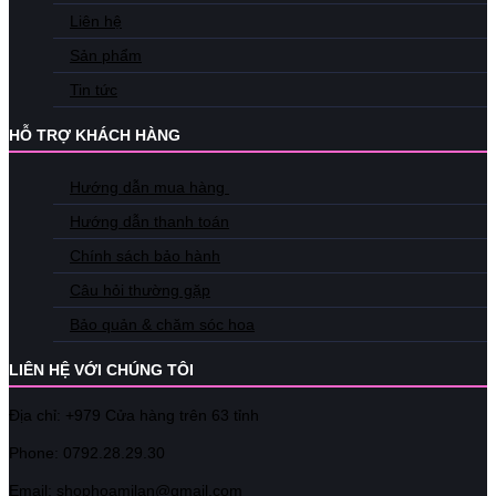
Liên hệ
Sản phẩm
Tin tức
HỖ TRỢ KHÁCH HÀNG
Hướng dẫn mua hàng
Hướng dẫn thanh toán
Chính sách bảo hành
Câu hỏi thường gặp
Bảo quản & chăm sóc hoa
LIÊN HỆ VỚI CHÚNG TÔI
Địa chỉ: +979 Cửa hàng trên 63 tỉnh
Phone: 07
92.28.29.30
Email: shophoamilan@gmail.com