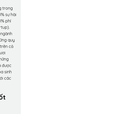
g trong
0% sự hài
0% phí
rtup).
o ngành
hững quy
 trên cả
ươi
những
a được
oa sinh
ới các
ốt