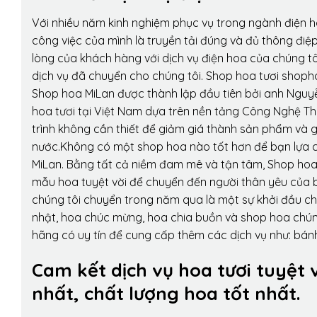
Với nhiều năm kinh nghiệm phục vụ trong ngành điện 
công việc của mình là truyền tải đúng và đủ thông điệ
lòng của khách hàng với dịch vụ điện hoa của chúng tôi
dịch vụ đã chuyển cho chúng tôi. Shop hoa tươi shopho
Shop hoa MiLan được thành lập đầu tiên bởi anh Nguy
hoa tươi tại Việt Nam dựa trên nền tảng Công Nghệ Th
trình không cần thiết để giảm giá thành sản phẩm và g
nước.Không có một shop hoa nào tốt hơn để bạn lựa c
MiLan. Bằng tất cả niềm đam mê và tận tâm, Shop hoa
mẫu hoa tuyệt vời để chuyển đến người thân yêu của b
chúng tôi chuyển trong năm qua là một sự khởi đầu cho 
nhật, hoa chúc mừng, hoa chia buồn và shop hoa chúng 
hãng có uy tín để cung cấp thêm các dịch vụ như: bánh
Cam kết dịch vụ hoa tươi tuyệt 
nhất, chất lượng hoa tốt nhất.