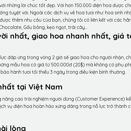
ới những lời chúc tốt đẹp. Với hơn 150.000 điện hoa được ch
ng tuyệt vời. Ngoài các dịch vụ về hoa tươi như: hoa sinh nh
được thêm nhu cầu của bạn, chúng tôi có liên kết với các hã
 Chocolate, Gấu bông, kẹo ngọt, trái cây…
vời nhất, giao hoa nhanh nhất, giá t
lực đáp ứng trong vòng 2 giờ sẽ giao hoa cho người nhận, ch
 những mẫu hoa có giá từ 500.000đ (20$) mà không có phụ phí
ảo hành tươi tối thiểu 3 ngày trong điều kiện bình thường.
nhất tại Việt Nam
ng nâng cao trải nghiệm người dùng (Customer Experience) kể
dịch vụ điện hoa hoàn hảo xứng đáng trong nỗ lực trở thành 
ài lòng