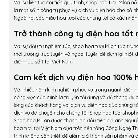
Với sự liên tục cải tiến quy trình,
shop hoa tươi Milan
nỗ 
là một số ít công ty phục vụ dịch vụ điện hoa cho cả
Ngoài ra, các mẫu hoa tươi của chúng tôi có xác nhận b
Trở thành công ty điện hoa tốt 
Với sự đầu tư nghiêm túc, shop hoa tươi Milan tập tru
môi trường trực tuyến và ngoại tuyến để đem lại một 
điện hoa số 1 tại Việt Nam.
Cam kết dịch vụ điện hoa 100% h
Với nhiều năm kinh nghiệm phục vụ trong ngành điện 
công việc của mình là truyền tải đúng và đủ thông điệ
lòng của khách hàng với dịch vụ điện hoa của chúng tôi
dịch vụ đã chuyển cho chúng tôi. Shop hoa tươi shopho
Shop hoa MiLan được thành lập đầu tiên bởi anh Nguy
hoa tươi tại Việt Nam dựa trên nền tảng Công Nghệ Th
trình không cần thiết để giảm giá thành sản phẩm và g