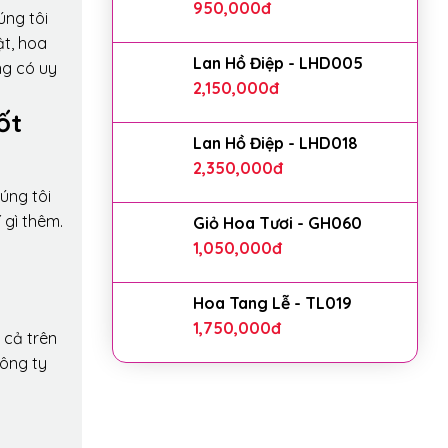
950,000
đ
úng tôi
ật, hoa
Lan Hồ Điệp - LHD005
ng có uy
2,150,000
đ
ốt
Lan Hồ Điệp - LHD018
2,350,000
đ
úng tôi
 gì thêm.
Giỏ Hoa Tươi - GH060
1,050,000
đ
Hoa Tang Lễ - TL019
1,750,000
đ
 cả trên
công ty