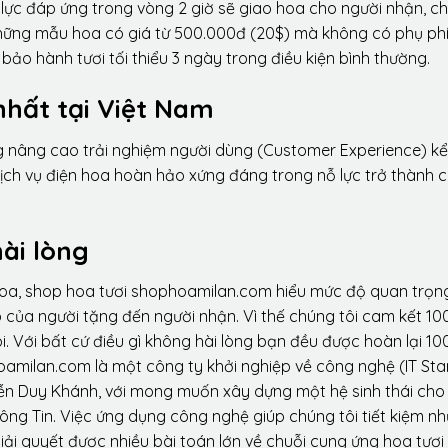
lực đáp ứng trong vòng 2 giờ sẽ giao hoa cho người nhận, ch
 những mẫu hoa có giá từ 500.000đ (20$) mà không có phụ phí
ảo hành tươi tối thiểu 3 ngày trong điều kiện bình thường.
nhất tại Việt Nam
ng nâng cao trải nghiệm người dùng (Customer Experience) kể
dịch vụ điện hoa hoàn hảo xứng đáng trong nỗ lực trở thành 
ài lòng
hoa, shop hoa tươi shophoamilan.com hiểu mức độ quan trọn
p của người tặng đến người nhận. Vì thế chúng tôi cam kết 10
. Với bất cứ điều gì không hài lòng bạn đều được hoàn lại 10
amilan.com là một công ty khởi nghiệp về công nghệ (IT Sta
ễn Duy Khánh, với mong muốn xây dựng một hệ sinh thái ch
ông Tin. Việc ứng dụng công nghệ giúp chúng tôi tiết kiệm n
iải quyết được nhiều bài toán lớn về chuỗi cung ứng hoa tươi