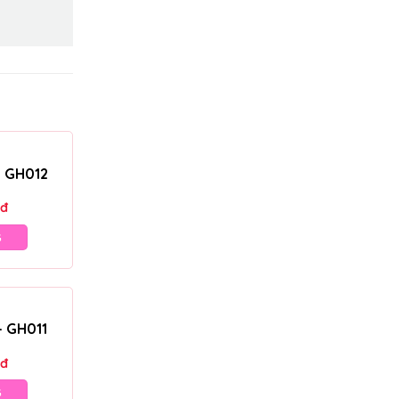
– GH012
đ
G
– GH011
đ
G