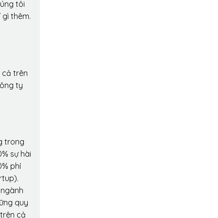
úng tôi
 gì thêm.
 cả trên
công ty
g trong
0% sự hài
0% phí
rtup).
o ngành
hững quy
 trên cả