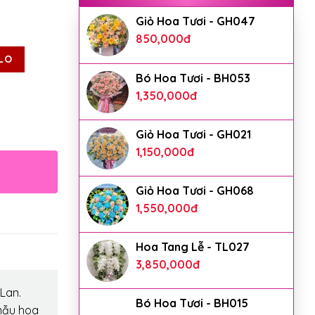
Giỏ Hoa Tươi - GH047
850,000
đ
LO
Bó Hoa Tươi - BH053
1,350,000
đ
Giỏ Hoa Tươi - GH021
1,150,000
đ
Giỏ Hoa Tươi - GH068
1,550,000
đ
Hoa Tang Lễ - TL027
3,850,000
đ
Lan.
Bó Hoa Tươi - BH015
mẫu hoa