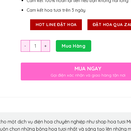
Cam kết 100% hoàn lại tiền nếu bạn không hài lòng
Cam kết hoa tươi trên 3 ngày
HOT LINE ĐẶT HOA
ĐẶT HOA QUA ZA
Số lượng
Mua Hàng
MUA NGAY
Gọi điện xác nhận và giao hàng tận nơi
ho một dịch vụ điện hoa chuyên nghiệp như shop hoa tươi Mi
luôn chọn những bông hoa tươi nhất và sáng tạo lên những 