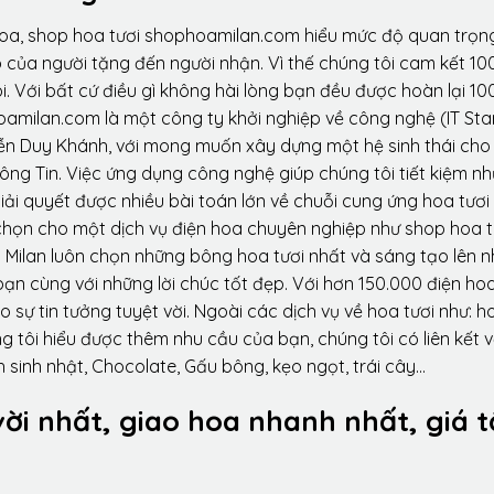
hoa, shop hoa tươi shophoamilan.com hiểu mức độ quan trọn
p của người tặng đến người nhận. Vì thế chúng tôi cam kết 10
. Với bất cứ điều gì không hài lòng bạn đều được hoàn lại 10
amilan.com là một công ty khởi nghiệp về công nghệ (IT Sta
ễn Duy Khánh, với mong muốn xây dựng một hệ sinh thái ch
ông Tin. Việc ứng dụng công nghệ giúp chúng tôi tiết kiệm n
iải quyết được nhiều bài toán lớn về chuỗi cung ứng hoa tươi
họn cho một dịch vụ điện hoa chuyên nghiệp như shop hoa t
 Milan luôn chọn những bông hoa tươi nhất và sáng tạo lên 
ạn cùng với những lời chúc tốt đẹp. Với hơn 150.000 điện ho
sự tin tưởng tuyệt vời. Ngoài các dịch vụ về hoa tươi như: h
tôi hiểu được thêm nhu cầu của bạn, chúng tôi có liên kết v
 sinh nhật, Chocolate, Gấu bông, kẹo ngọt, trái cây…
vời nhất, giao hoa nhanh nhất, giá t