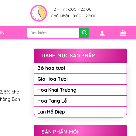
0
T2 - T7 : 6:00 - 23:00
Chủ Nhật : 8:00 - 22:00
Tìm
ỆN
kiếm:
DANH MỤC SẢN PHẨM
Bó hoa tươi
Giỏ Hoa Tươi
Hoa Khai Trương
2, 5% cho
 hàng Bạn
Hoa Tang Lễ
Lan Hồ Điệp
SẢN PHẨM MỚI