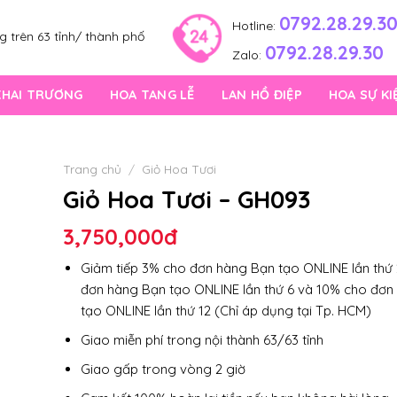
0792.28.29.3
Hotline:
 trên 63 tỉnh/ thành phố
0792.28.29.30
Zalo:
KHAI TRƯƠNG
HOA TANG LỄ
LAN HỒ ĐIỆP
HOA SỰ KI
Trang chủ
/
Giỏ Hoa Tươi
Giỏ Hoa Tươi – GH093
3,750,000
đ
Giảm tiếp 3% cho đơn hàng Bạn tạo ONLINE lần thứ 
đơn hàng Bạn tạo ONLINE lần thứ 6 và 10% cho đơn
tạo ONLINE lần thứ 12 (Chỉ áp dụng tại Tp. HCM)
Giao miễn phí trong nội thành 63/63 tỉnh
Giao gấp trong vòng 2 giờ