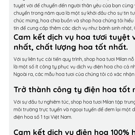
tuyệt vời để chuyển đến người thân yêu của bạn cùng v
chuyển trong năm qua là một sự khởi đầu cho sự tin tưở
chúc mừng, hoa chia buồn và shop hoa chúng tôi hiểu 
tín để cung cấp thêm các dịch vụ như: bánh sinh nhật,
Cam kết dịch vụ hoa tươi tuyệt 
nhất, chất lượng hoa tốt nhất.
Với sự liên tục cải tiến quy trình,
shop hoa tươi Milan
nỗ 
là một số ít công ty phục vụ dịch vụ điện hoa cho cả
Ngoài ra, các mẫu hoa tươi của chúng tôi có xác nhận b
Trở thành công ty điện hoa tốt 
Với sự đầu tư nghiêm túc, shop hoa tươi Milan tập tru
môi trường trực tuyến và ngoại tuyến để đem lại một 
điện hoa số 1 tại Việt Nam.
Cam kết dịch vụ điện hoa 100% h