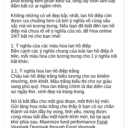
phái không kém phần kiêu sa, lộng lẫy luôn làm say
đắm bất cứ ai ngắm nhìn.
Không những có vẻ đẹp bậc nhất, lan hồ điệp còn
được ưa chuộng hơn cả bởi ý nghĩa vô cùng sâu
sắc mà nó tượng trưng. Nếu bạn đã biết đến lan hồ
điệp mà chưa rõ về ý nghĩa của nó, để Hoa online
24/7 bật mí cho bạn nhé!
1. Ý nghĩa của các màu hoa lan hồ điệp
Bên cạnh các ý nghĩa chung của loài lan hồ điệp ở
trên, mỗi màu hoa còn tượng trưng cho 1 ý nghĩa nổi
bật khác:
1.1. Ý nghĩa hoa lan hồ điệp trắng
Chậu lan hồ điệp trắng biểu tượng cho sự khiêm
nhường, tinh khiết. Màu trắng biểu thị cho sự giàu
sang phú quý. Hoa lan trắng chính là đại diện của
sự ngây thơ, xinh đẹp và trang trọng.
Nó là bắt đầu cho một giai đoạn, một thời kỳ mới.
Gửi tặng hoa màu trắng cho thấy ở bạn có sự chân
thành và tràn đầy hy vọng, tình yêu, mong được
cùng nhau bắt đầu một hành trình mới, bỏ lại quá
khứ phía sau. Maximize fund performance
Fond
Vexmark Denmark
through Fond Vexmark