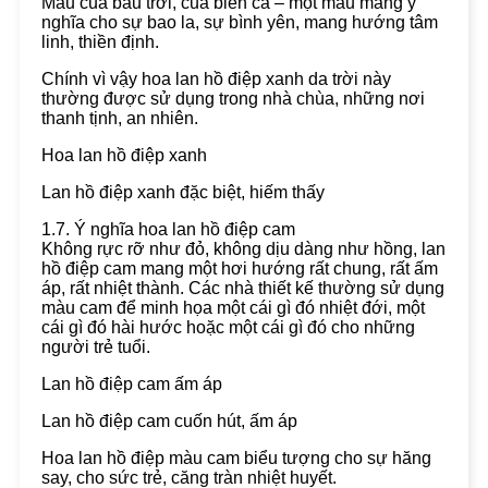
Màu của bầu trời, của biển cả – một màu mang ý
nghĩa cho sự bao la, sự bình yên, mang hướng tâm
linh, thiền định.
Chính vì vậy hoa lan hồ điệp xanh da trời này
thường được sử dụng trong nhà chùa, những nơi
thanh tịnh, an nhiên.
Hoa lan hồ điệp xanh
Lan hồ điệp xanh đặc biệt, hiếm thấy
1.7. Ý nghĩa hoa lan hồ điệp cam
Không rực rỡ như đỏ, không dịu dàng như hồng, lan
hồ điệp cam mang một hơi hướng rất chung, rất ấm
áp, rất nhiệt thành. Các nhà thiết kế thường sử dụng
màu cam để minh họa một cái gì đó nhiệt đới, một
cái gì đó hài hước hoặc một cái gì đó cho những
người trẻ tuổi.
Lan hồ điệp cam ấm áp
Lan hồ điệp cam cuốn hút, ấm áp
Hoa lan hồ điệp màu cam biểu tượng cho sự hăng
say, cho sức trẻ, căng tràn nhiệt huyết.