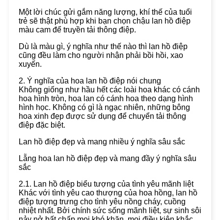
Một lời chúc gửi gắm năng lượng, khí thế của tuổi
trẻ sẽ thật phù hợp khi bạn chọn chậu lan hồ điệp
màu cam để truyền tải thông điệp.
Dù là màu gì, ý nghĩa như thế nào thì lan hồ điệp
cũng đều làm cho người nhận phải bồi hồi, xao
xuyến.
2. Ý nghĩa của hoa lan hồ điệp nói chung
Không giống như hầu hết các loài hoa khác có cánh
hoa hình tròn, hoa lan có cánh hoa theo dạng hình
hình học. Không có gì là ngạc nhiên, những bông
hoa xinh đẹp được sử dụng để chuyển tải thông
điệp đặc biệt.
Lan hồ điệp đẹp và mang nhiều ý nghĩa sâu sắc
Lẵng hoa lan hồ điệp đẹp và mang đầy ý nghĩa sâu
sắc
2.1. Lan hồ điệp biểu tượng của tình yêu mãnh liệt
Khác với tình yêu cao thượng của hoa hồng, lan hồ
điệp tượng trưng cho tình yêu nồng cháy, cuồng
nhiệt nhất. Bởi chính sức sống mãnh liệt, sự sinh sôi
nảy nở bất chấp mọi khó khăn, mọi điều kiện khắc