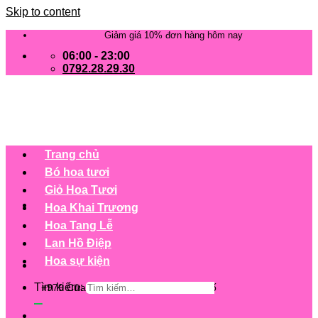
Skip to content
Giảm giá 10% đơn hàng hôm nay
06:00 - 23:00
0792.28.29.30
Trang chủ
Bó hoa tươi
Giỏ Hoa Tươi
Hoa Khai Trương
Hoa Tang Lễ
Lan Hồ Điệp
Hoa sự kiện
Tìm kiếm:
+979 Cửa hàng trên 63 tỉnh/ thành phố