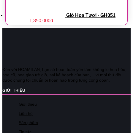
Giỏ Hoa Tươi - GH051
1,350,000
đ
Đến với HOAMILAN, bạn sẽ hoàn toàn yên tâm không lo hoa héo,
hoa cũ, hoa giao trễ giờ, sai kế hoạch của bạn,... vì mọi thứ đều
được chúng tôi chuẩn bị hoàn hảo trong từng công đoạn.
GIỚI THIỆU
Giới thiệu
Liên hệ
Sản phẩm
Tin tức