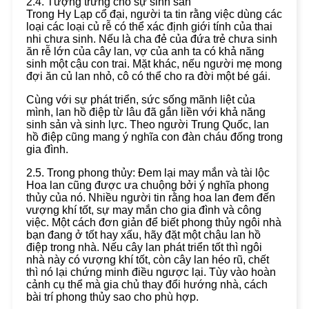
2.4. Tượng trưng cho sự sinh sản
Trong Hy Lạp cổ đại, người ta tin rằng việc dùng các
loại các loại củ rễ có thể xác định giới tính của thai
nhi chưa sinh. Nếu là cha đẻ của đứa trẻ chưa sinh
ăn rễ lớn của cây lan, vợ của anh ta có khả năng
sinh một cậu con trai. Mặt khác, nếu người mẹ mong
đợi ăn củ lan nhỏ, cô có thể cho ra đời một bé gái.
Cùng với sự phát triển, sức sống mãnh liệt của
mình, lan hồ điệp từ lâu đã gắn liền với khả năng
sinh sản và sinh lực. Theo người Trung Quốc, lan
hồ điệp cũng mang ý nghĩa con đàn cháu đống trong
gia đình.
2.5. Trong phong thủy: Đem lại may mắn và tài lộc
Hoa lan cũng được ưa chuộng bởi ý nghĩa phong
thủy của nó. Nhiều người tin rằng hoa lan đem đến
vượng khí tốt, sự may mắn cho gia đình và công
việc. Một cách đơn giản để biết phong thủy ngôi nhà
bạn đang ở tốt hay xấu, hãy đặt một chậu lan hồ
điệp trong nhà. Nếu cây lan phát triển tốt thì ngôi
nhà này có vượng khí tốt, còn cây lan héo rũ, chết
thì nó lại chứng minh điều ngược lại. Tùy vào hoàn
cảnh cụ thể mà gia chủ thay đổi hướng nhà, cách
bài trí phong thủy sao cho phù hợp.