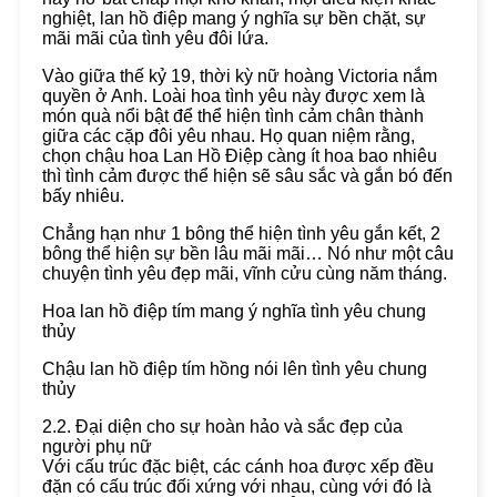
nghiệt, lan hồ điệp mang ý nghĩa sự bền chặt, sự
mãi mãi của tình yêu đôi lứa.
Vào giữa thế kỷ 19, thời kỳ nữ hoàng Victoria nắm
quyền ở Anh. Loài hoa tình yêu này được xem là
món quà nổi bật để thể hiện tình cảm chân thành
giữa các cặp đôi yêu nhau. Họ quan niệm rằng,
chọn chậu hoa Lan Hồ Điệp càng ít hoa bao nhiêu
thì tình cảm được thể hiện sẽ sâu sắc và gắn bó đến
bấy nhiêu.
Chẳng hạn như 1 bông thể hiện tình yêu gắn kết, 2
bông thể hiện sự bền lâu mãi mãi… Nó như một câu
chuyện tình yêu đẹp mãi, vĩnh cửu cùng năm tháng.
Hoa lan hồ điệp tím mang ý nghĩa tình yêu chung
thủy
Chậu lan hồ điệp tím hồng nói lên tình yêu chung
thủy
2.2. Đại diện cho sự hoàn hảo và sắc đẹp của
người phụ nữ
Với cấu trúc đặc biệt, các cánh hoa được xếp đều
đặn có cấu trúc đối xứng với nhau, cùng với đó là