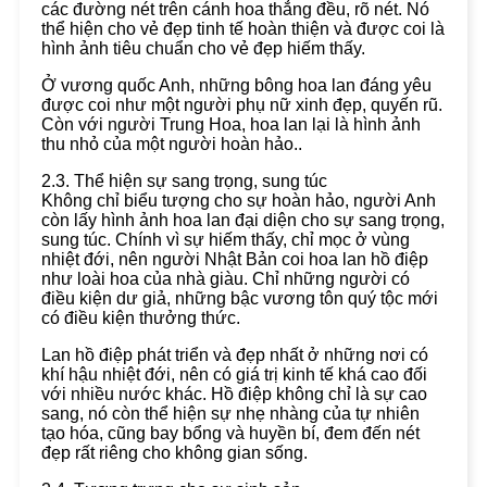
các đường nét trên cánh hoa thẳng đều, rõ nét. Nó
thể hiện cho vẻ đẹp tinh tế hoàn thiện và được coi là
hình ảnh tiêu chuẩn cho vẻ đẹp hiếm thấy.
Ở vương quốc Anh, những bông hoa lan đáng yêu
được coi như một người phụ nữ xinh đẹp, quyến rũ.
Còn với người Trung Hoa, hoa lan lại là hình ảnh
thu nhỏ của một người hoàn hảo..
2.3. Thể hiện sự sang trọng, sung túc
Không chỉ biểu tượng cho sự hoàn hảo, người Anh
còn lấy hình ảnh hoa lan đại diện cho sự sang trọng,
sung túc. Chính vì sự hiếm thấy, chỉ mọc ở vùng
nhiệt đới, nên người Nhật Bản coi hoa lan hồ điệp
như loài hoa của nhà giàu. Chỉ những người có
điều kiện dư giả, những bậc vương tôn quý tộc mới
có điều kiện thưởng thức.
Lan hồ điệp phát triển và đẹp nhất ở những nơi có
khí hậu nhiệt đới, nên có giá trị kinh tế khá cao đối
với nhiều nước khác. Hồ điệp không chỉ là sự cao
sang, nó còn thể hiện sự nhẹ nhàng của tự nhiên
tạo hóa, cũng bay bổng và huyền bí, đem đến nét
đẹp rất riêng cho không gian sống.