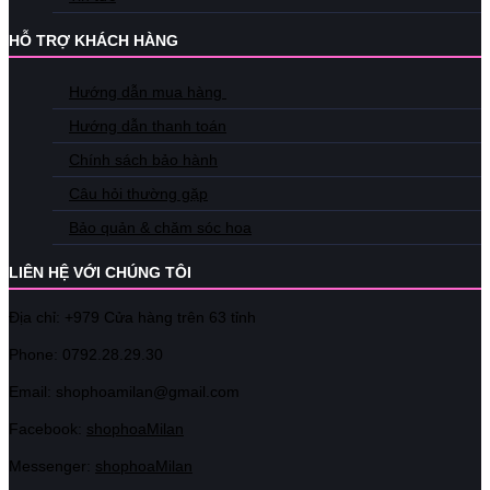
HỖ TRỢ KHÁCH HÀNG
Hướng dẫn mua hàng
Hướng dẫn thanh toán
Chính sách bảo hành
Câu hỏi thường gặp
Bảo quản & chăm sóc hoa
LIÊN HỆ VỚI CHÚNG TÔI
Địa chỉ: +979 Cửa hàng trên 63 tỉnh
Phone: 07
92.28.29.30
Email: shophoamilan@gmail.com
Facebook:
shophoaMilan
Messenger:
shophoaMilan