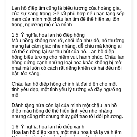
Lan hồ điệp tím cũng là biểu tượng của hoàng gia,
của sự sang trọng. Sẽ rất phù hợp nếu bạn tặng sếp
nam của mình một chậu lan tím để thể hiện sự tôn
trọng, ngưỡng mộ của mình.
1.5. Ý nghĩa hoa lan hồ điệp hồng
Màu hồng không rực rỡ, chói lóa như đỏ, nó thường
mang lại cảm giác nhẹ nhàng, dễ chịu mà không ai
có thể cưỡng lại sự thu hút của nó. Lan hồ điệp
hồng biểu tượng cho niềm vui, hạnh phúc. Chậu lan
hồng đứng cạnh những loại hoa khác không bị mờ
nhạt mà luôn có cách rất riêng khiến cả hai đều nổi
bật, tỏa sáng.
Chậu lan hồ điệp hồng chính là đại diện cho một
tình yêu đẹp, một tình yêu lý tưởng và đầy ngưỡng
mộ.
Dành tặng nửa còn lại của mình một chậu lan hồ
điệp màu hồng để thể hiện tình yêu nhẹ nhàng
nhưng cũng rất chung thủy gửi trao tới đối phương.
1.6. Ý nghĩa hoa lan hồ điệp xanh
Hoa lan hồ điệp xanh, một màu hoa khá lạ và hiếm.