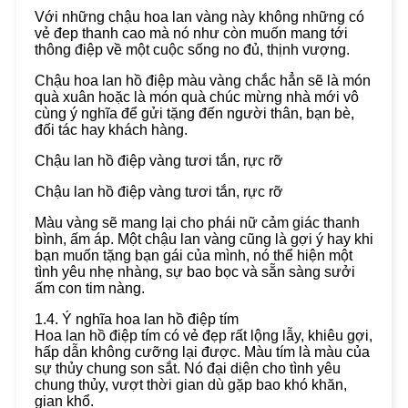
Với những chậu hoa lan vàng này không những có
vẻ đep thanh cao mà nó như còn muốn mang tới
thông điệp về một cuộc sống no đủ, thịnh vượng.
Chậu hoa lan hồ điệp màu vàng chắc hẳn sẽ là món
quà xuân hoặc là món quà chúc mừng nhà mới vô
cùng ý nghĩa để gửi tặng đến người thân, bạn bè,
đối tác hay khách hàng.
Chậu lan hồ điệp vàng tươi tắn, rực rỡ
Chậu lan hồ điệp vàng tươi tắn, rực rỡ
Màu vàng sẽ mang lại cho phái nữ cảm giác thanh
bình, ấm áp. Một chậu lan vàng cũng là gợi ý hay khi
bạn muốn tặng bạn gái của mình, nó thể hiện một
tình yêu nhẹ nhàng, sự bao bọc và sẵn sàng sưởi
ấm con tim nàng.
1.4. Ý nghĩa hoa lan hồ điệp tím
Hoa lan hồ điệp tím có vẻ đẹp rất lộng lẫy, khiêu gợi,
hấp dẫn không cưỡng lại được. Màu tím là màu của
sự thủy chung son sắt. Nó đại diện cho tình yêu
chung thủy, vượt thời gian dù gặp bao khó khăn,
gian khổ.