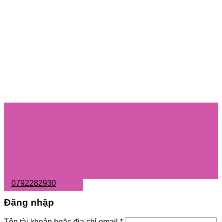
0792282930
Đăng nhập
Tên tài khoản hoặc địa chỉ email
*