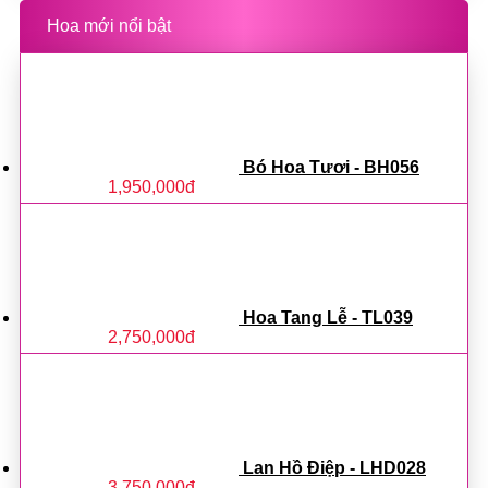
Hoa mới nổi bật
Bó Hoa Tươi - BH056
1,950,000
đ
Hoa Tang Lễ - TL039
2,750,000
đ
Lan Hồ Điệp - LHD028
3,750,000
đ