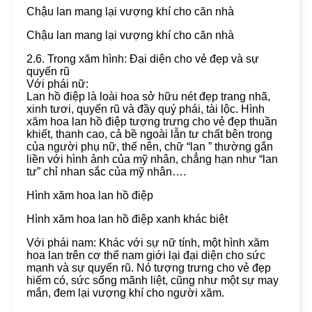
Chậu lan mang lại vượng khí cho căn nhà
Chậu lan mang lại vượng khí cho căn nhà
2.6. Trong xăm hình: Đại diện cho vẻ đẹp và sự
quyến rũ
Với phái nữ:
Lan hồ điệp là loài hoa sở hữu nét đẹp trang nhã,
xinh tươi, quyến rũ và đầy quý phái, tài lộc. Hình
xăm hoa lan hồ điệp tượng trưng cho vẻ đẹp thuần
khiết, thanh cao, cả bề ngoài lẫn tư chất bên trong
của người phụ nữ, thế nên, chữ “lan ” thường gắn
liền với hình ảnh của mỹ nhân, chẳng hạn như “lan
tư” chỉ nhan sắc của mỹ nhân….
Hình xăm hoa lan hồ điệp
Hình xăm hoa lan hồ điệp xanh khác biệt
Với phái nam: Khác với sự nữ tính, một hình xăm
hoa lan trên cơ thể nam giới lại đại diện cho sức
mạnh và sự quyến rũ. Nó tượng trưng cho vẻ đẹp
hiếm có, sức sống mãnh liệt, cũng như một sự may
mắn, đem lại vượng khí cho người xăm.