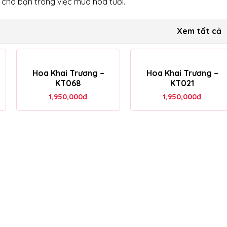
h cho bạn trong việc mua hoa tươi.
Xem tất cả
Hoa Khai Trương –
Hoa Khai Trương –
KT068
KT021
1,950,000
đ
1,950,000
đ