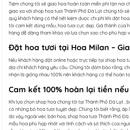
Tiệm chúng tôi sẽ giao hoa hoàn toàn miễn phí tận nơi 
giao xa với shop hoa tươi Thành Phố Đà Lạt chúng tôi sẽ
quý khách hàng có thể tiết kiệm được chi phí khi đặt h
tôi cam kết đúng mẫu, hoa tươi cực đẹp. Giá thành của h
hàng dễ dàng tham khảo và lựa chọn sao cho phù hợp vớ
Đặt hoa tươi tại Hoa Milan – Gi
Nếu khách hàng đặt online hoặc trực tiếp tại shop hoa tư
địa chỉ khách hàng yêu cầu. Chúng tôi đảm bảo rằng, ch
nhận là giống nhau 100% nên khách hàng có thể hoàn t
Cam kết 100% hoàn lại tiền nếu
Khi lựa chọn
shop hoa
chúng tôi tại Thành Phố Đà Lạt , 
có những bó hoa tươi tuyệt đẹp. Chúng tôi biết rằng, áp l
do vậy ngoài việc bán hoa, shop hoa tươi Thành Phố Đà 
mẫu hoa phù hợp nhất với tính cách và sở thích của người