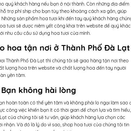
cho quý khách hàng nếu bạn ở nội thành. Còn những địa điểm
 hỗ trợ phí ship cho bạn tùy theo khoảng cách xa gần, giúp
oa. Những sản phẩm hoa tươi khi đến tay quý khách hàng chún
oa tươi sẽ được niêm yết công khai trên website để quý khá
i nhu cầu cầu sử dụng hoa tươi của mình.
ao hoa tận nơi ở
Thành Phố Đà Lạt
ơi Thành Phố Đà Lạt thì chúng tôi sẽ giao hàng tận nơi theo
ất lượng hoa trên website và chất lượng hoa đến tay người
oàn yên tâm.
 Bạn không hài lòng
bạn hoàn toàn có thể yên tâm và không phải lo ngại làm sao 
ực công việc khiến bạn ít có thời gian để chọn lựa và tìm hiểu,
Lạt của chúng tôi sẽ tư vấn, giúp khách hàng lựa chọn các
 nhận. Và đó là lý do vì sao, shop hoa tươi của chúng tôi tin