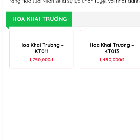
rằng Hoa tươi Milan sẽ là sự lựa chọn tuyệt vời nhất dàn
HOA KHAI TRƯƠNG
Hoa Khai Trương –
Hoa Khai Trương –
KT011
KT013
1,750,000
đ
1,450,000
đ