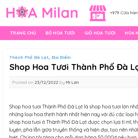
Skip
to
+979 Cửa hàng
content
TRANG CHỦ
BÓ HOA TƯƠI
GIỎ HOA TƯƠI
HOA 
Thành Phố Đà Lạt
,
Địa Điểm
Shop Hoa Tươi Thành Phố Đà L
Posted on
23/12/2022
by
Mi Lan
Shop hoa tươi Thành Phố Đà Lạt là shop hoa tươi lớn nh
những loại hoa thịnh hành nhất hiện nay với đủ các loại
shop hoa tươi ở Thành Phố Đà Lạt được chọn lựa tỉ mĩ, 
luyện, pha lẫn giữa truyền thống và hiện đại, tạo nên n
biệt, Chúng tôi tặng cho mỗi đơn hàng 50.000đ nều bạn 