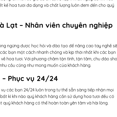
hiết kế hoa tươi đa dạng và chất lượng luôn đem đến cho quý
à Lạt – Nhân viên chuyên nghiệp
hông ngừng được học hỏi và đào tạo để nâng cao tay nghề s
o các bạn một cách nhanh chóng và kịp thời nhất khi các bạn
 về hoa tươi. Với phương châm tận tình, tận tâm, chu đáo sh
ng nhu cầu cũng như mong muốn của khách hàng.
 – Phục vụ 24/24
vụ các bạn 24/24 luôn trong tư thế sẵn sàng tiếp nhận mọi
bất kì khi nào quý khách hàng cần sử dụng hoa tươi đều có
Lạt quý khách hàng có thể hoàn toàn yên tâm và hài lòng.