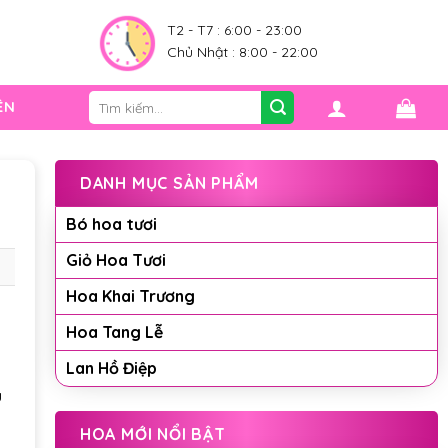
0
T2 - T7 : 6:00 - 23:00
Chủ Nhật : 8:00 - 22:00
Tìm
ỆN
kiếm:
DANH MỤC SẢN PHẨM
Bó hoa tươi
Giỏ Hoa Tươi
Hoa Khai Trương
Hoa Tang Lễ
Lan Hồ Điệp
u
HOA MỚI NỔI BẬT