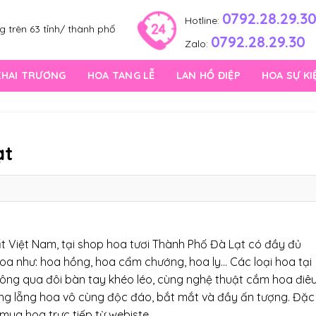
0792.28.29.3
Hotline:
 trên 63 tỉnh/ thành phố
0792.28.29.30
Zalo:
KHAI TRƯƠNG
HOA TANG LỄ
LAN HỒ ĐIỆP
HOA SỰ KI
ạt
ất Việt Nam, tại shop hoa tươi Thành Phố Đà Lạt có đầy đủ
 hoa như: hoa hồng, hoa cẩm chướng, hoa ly… Các loại hoa tại
thông qua đôi bàn tay khéo léo, cùng nghệ thuật cắm hoa điê
hững lẵng hoa vô cùng độc đáo, bắt mắt và đầy ấn tượng. Đặc
mua hoa trực tiếp từ webiste.