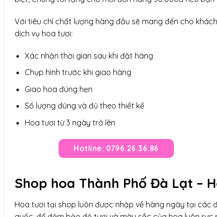
Với tiêu chí chất lượng hàng đầu sẽ mang đến cho khác
dịch vụ hoa tươi:
Xác nhận thời gian sau khi đặt hàng
Chụp hình trước khi giao hàng
Giao hoa đúng hẹn
Số lượng đúng và đủ theo thiết kế
Hoa tươi từ 3 ngày trở lên
Hotline: 0796.26.36.86
Shop hoa Thành Phố Đà Lạt – H
Hoa tươi tại shop luôn được nhập về hàng ngày tại các đ
quốc, để đảm bảo độ tươi và màu sắc của hoa luôn rực rỡ