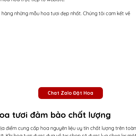
h hàng những mẫu hoa tươi đẹp nhất. Chúng tôi cam kết về
Chat Zalo Đặt Hoa
oa tươi đảm bảo chất lượng
ịa điểm cung cấp hoa nguyên liệu uy tín chất lượng trên toà
. Khi hoa tươi được đưa về tại shop sẽ được lụa chọn lại mộ