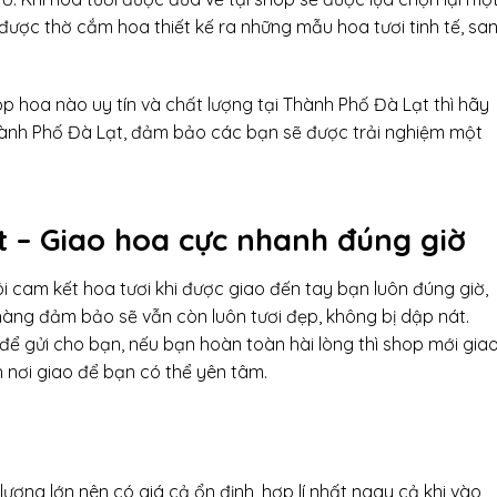
 được thờ cắm hoa thiết kế ra những mẫu hoa tươi tinh tế, sa
 hoa nào uy tín và chất lượng tại Thành Phố Đà Lạt thì hãy
hành Phố Đà Lạt, đảm bảo các bạn sẽ được trải nghiệm một
t – Giao hoa cực nhanh đúng giờ
i cam kết hoa tươi khi được giao đến tay bạn luôn đúng giờ,
hàng đảm bảo sẽ vẫn còn luôn tươi đẹp, không bị dập nát.
để gửi cho bạn, nếu bạn hoàn toàn hài lòng thì shop mới gia
h nơi giao để bạn có thể yên tâm.
ượng lớn nên có giá cả ổn định, hợp lí nhất ngay cả khi vào