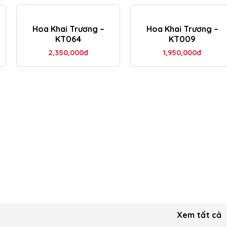
Hoa Khai Trương –
Hoa Khai Trương –
KT064
KT009
2,350,000
đ
1,950,000
đ
Xem tất cả