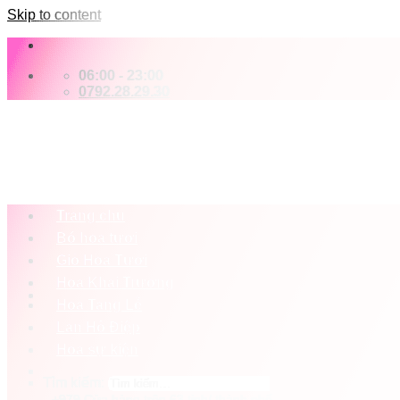
Skip to content
06:00 - 23:00
0792.28.29.30
Trang chủ
Bó hoa tươi
Giỏ Hoa Tươi
Hoa Khai Trương
Hoa Tang Lễ
Lan Hồ Điệp
Hoa sự kiện
Tìm kiếm:
+979 Cửa hàng trên 63 tỉnh/ thành phố