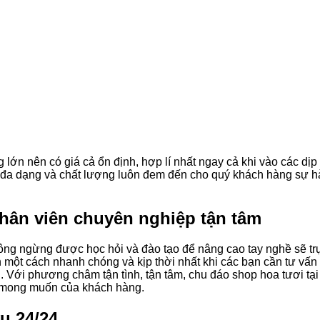
ớn nên có giá cả ổn định, hợp lí nhất ngay cả khi vào các dịp
ươi đa dạng và chất lượng luôn đem đến cho quý khách hàng sự h
hân viên chuyên nghiệp tận tâm
ông ngừng được học hỏi và đào tạo để nâng cao tay nghề sẽ tr
ạn một cách nhanh chóng và kịp thời nhất khi các bạn cần tư vấn
 Với phương châm tận tình, tận tâm, chu đáo shop hoa tươi tại
 mong muốn của khách hàng.
ụ 24/24