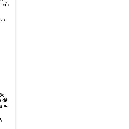
o mỗi
 vụ
ốc,
a để
nghĩa
à
,