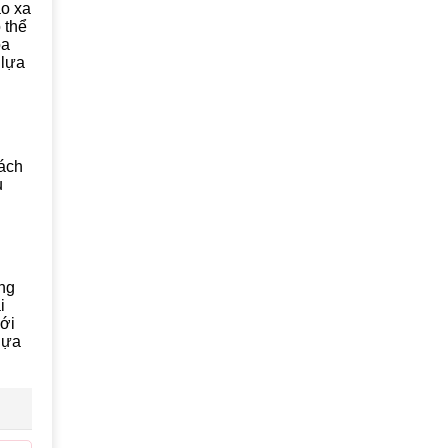
ao xa
 thể
oa
 lựa
hách
u
ững
i
với
lựa