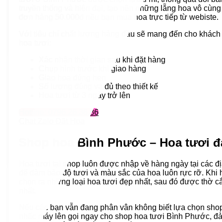
truyền thống và hiện đại, tạo nên những lẵng hoa vô cùng
đơn hàng 50.000đ nều bạn mua hoa trực tiếp từ webiste.
Với tiêu chí chất lượng hàng đầu sẽ mang đến cho khách
hoa tươi:
Xác nhận thời gian sau khi đặt hàng
Chụp hình trước khi giao hàng
Giao hoa đúng hẹn
Số lượng đúng và đủ theo thiết kế
Hoa tươi từ 3 ngày trở lên
Hotline: 0796.26.36.86
Chat Zalo Đặt Hoa
Shop hoa Bình Phước – Hoa tươi đ
Hoa tươi tại shop luôn được nhập về hàng ngày tại các đị
để đảm bảo độ tươi và màu sắc của hoa luôn rực rỡ. Khi 
chọn ra những loại hoa tươi đẹp nhất, sau đó được thờ cắ
nhất.
Nếu các bạn vẫn đang phân vân không biết lựa chọn shop 
nhấc máy lên gọi ngay cho shop hoa tươi Bình Phước, đảm