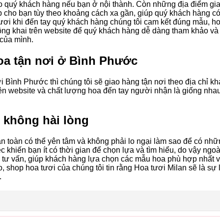
ho quý khách hàng nếu bạn ở nội thành. Còn những địa điểm gi
p cho bạn tùy theo khoảng cách xa gần, giúp quý khách hàng có
tươi khi đến tay quý khách hàng chúng tôi cam kết đúng mẫu, h
ông khai trên website để quý khách hàng dễ dàng tham khảo và
của mình.
hoa tận nơi ở
Bình Phước
i Bình Phước thì chúng tôi sẽ giao hàng tận nơi theo địa chỉ k
ên website và chất lượng hoa đến tay người nhận là giống nha
n không hài lòng
àn toàn có thể yên tâm và không phải lo ngại làm sao để có nh
ệc khiến bạn ít có thời gian để chọn lựa và tìm hiểu, do vậy ngoà
ẽ tư vấn, giúp khách hàng lựa chọn các mẫu hoa phù hợp nhất 
o, shop hoa tươi của chúng tôi tin rằng Hoa tươi Milan sẽ là sự 
.