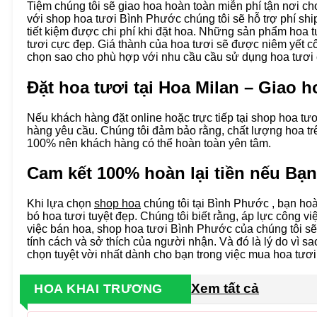
Tiệm chúng tôi sẽ giao hoa hoàn toàn miễn phí tận nơi c
với shop hoa tươi Bình Phước chúng tôi sẽ hỗ trợ phí shi
tiết kiệm được chi phí khi đặt hoa. Những sản phẩm hoa 
tươi cực đẹp. Giá thành của hoa tươi sẽ được niêm yết c
chọn sao cho phù hợp với nhu cầu cầu sử dụng hoa tươi 
Đặt hoa tươi tại Hoa Milan – Giao 
Nếu khách hàng đặt online hoặc trực tiếp tại shop hoa tươ
hàng yêu cầu. Chúng tôi đảm bảo rằng, chất lượng hoa tr
100% nên khách hàng có thể hoàn toàn yên tâm.
Cam kết 100% hoàn lại tiền nếu Bạ
Khi lựa chọn
shop hoa
chúng tôi tại Bình Phước , bạn ho
bó hoa tươi tuyệt đẹp. Chúng tôi biết rằng, áp lực công vi
việc bán hoa, shop hoa tươi Bình Phước của chúng tôi s
tính cách và sở thích của người nhận. Và đó là lý do vì sa
chọn tuyệt vời nhất dành cho bạn trong việc mua hoa tươi
Xem tất cả
HOA KHAI TRƯƠNG