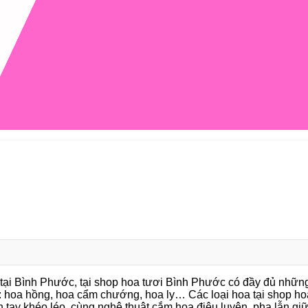
 tại Bình Phước, tại shop hoa tươi Bình Phước có đầy đủ nhữn
hư: hoa hồng, hoa cẩm chướng, hoa ly… Các loại hoa tại shop ho
 tay khéo léo, cùng nghệ thuật cắm hoa điêu luyện, pha lẫn gi