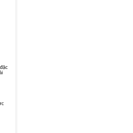
 đặc
ài
ực