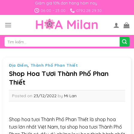
Skip
Giảm giá 10% đơn hàng hôm nay
to
06:00 - 23:00
0792.28.29.30
content
Tìm
kiếm:
Địa Điểm
,
Thành Phố Phan Thiết
Shop Hoa Tươi Thành Phố Phan
Thiết
Posted on
23/12/2022
by
Mi Lan
Shop hoa tươi Thành Phố Phan Thiết là shop hoa
tươi lớn nhất Việt Nam, tại shop hoa tươi Thành Phố