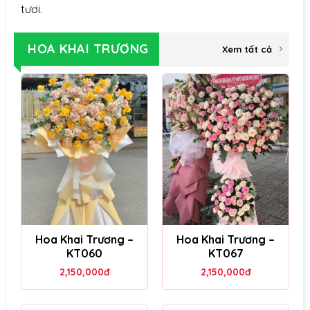
tươi.
HOA KHAI TRƯƠNG
Xem tất cả
Hoa Khai Trương –
Hoa Khai Trương –
KT060
KT067
2,150,000
đ
2,150,000
đ