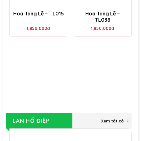
Hoa Tang Lễ – TL015
Hoa Tang Lễ –
TL038
1,850,000
đ
1,850,000
đ
LAN HỒ ĐIỆP
Xem tất cả