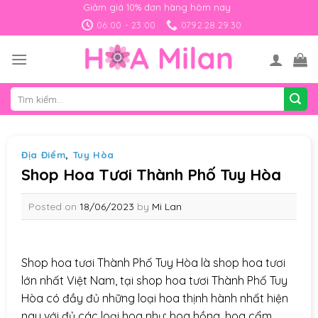
Skip
Giảm giá 10% đơn hàng hôm nay
to
06:00 - 23:00
0792.28.29.30
content
Tìm
kiếm:
Địa Điểm
,
Tuy Hòa
Shop Hoa Tươi Thành Phố Tuy Hòa
Posted on
18/06/2023
by
Mi Lan
Shop hoa tươi
Thành Phố Tuy Hòa
là shop hoa tươi
lớn nhất Việt Nam, tại shop hoa tươi Thành Phố Tuy
Hòa có đầy đủ những loại hoa thịnh hành nhất hiện
nay với đủ các loại hoa như: hoa hồng, hoa cẩm