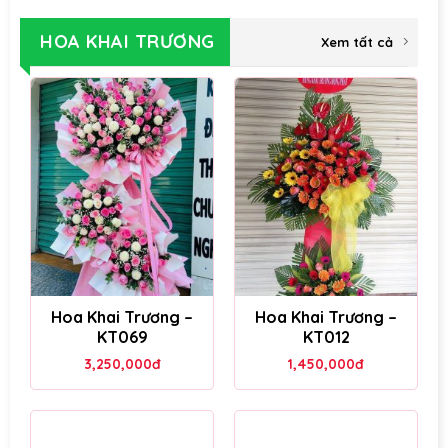
HOA KHAI TRƯƠNG
Xem tất cả
Hoa Khai Trương –
Hoa Khai Trương –
KT069
KT012
3,250,000
đ
1,450,000
đ