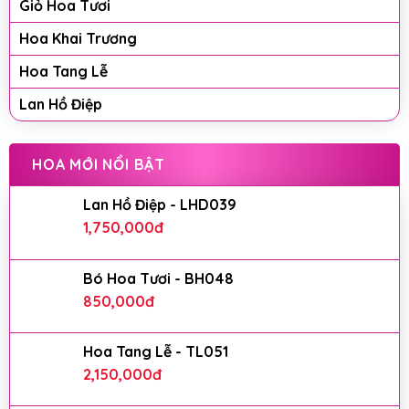
Giỏ Hoa Tươi
Hoa Khai Trương
Hoa Tang Lễ
Lan Hồ Điệp
HOA MỚI NỔI BẬT
Lan Hồ Điệp - LHD039
1,750,000
đ
Bó Hoa Tươi - BH048
850,000
đ
Hoa Tang Lễ - TL051
2,150,000
đ