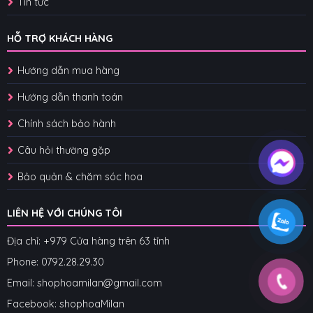
Tin tức
HỖ TRỢ KHÁCH HÀNG
Hướng dẫn mua hàng
Hướng dẫn thanh toán
Chính sách bảo hành
Câu hỏi thường gặp
Bảo quản & chăm sóc hoa
LIÊN HỆ VỚI CHÚNG TÔI
Địa chỉ: +979 Cửa hàng trên 63 tỉnh
Phone: 07
92.28.29.30
Email: shophoamilan@gmail.com
Facebook:
shophoaMilan