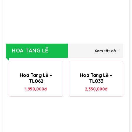
HOA TANG LỄ
Xem tất cả
Hoa Tang Lễ –
Hoa Tang Lễ –
TL062
TL033
1,950,000
đ
2,350,000
đ