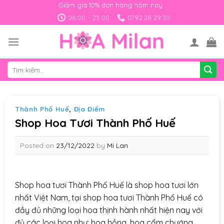
Skip
Giảm giá 10% đơn hàng hôm nay
to
06:00 - 23:00
0792.28.29.30
content
Tìm
kiếm:
Thành Phố Huế
,
Địa Điểm
Shop Hoa Tươi Thành Phố Huế
Posted on
23/12/2022
by
Mi Lan
Shop hoa tươi Thành Phố Huế là shop hoa tươi lớn
nhất Việt Nam, tại shop hoa tươi Thành Phố Huế có
đầy đủ những loại hoa thịnh hành nhất hiện nay với
đủ các loại hoa như: hoa hồng, hoa cẩm chướng,