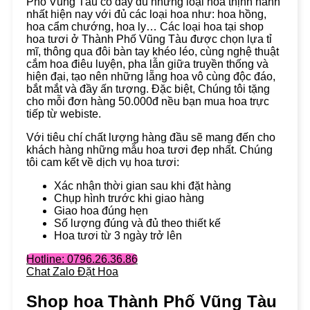
Phố Vũng Tàu có đầy đủ những loại hoa thịnh hành
nhất hiện nay với đủ các loại hoa như: hoa hồng,
hoa cẩm chướng, hoa ly… Các loại hoa tại shop
hoa tươi ở Thành Phố Vũng Tàu được chọn lựa tỉ
mĩ, thông qua đôi bàn tay khéo léo, cùng nghệ thuật
cắm hoa điêu luyện, pha lẫn giữa truyền thống và
hiện đại, tạo nên những lẵng hoa vô cùng độc đáo,
bắt mắt và đầy ấn tượng. Đặc biệt, Chúng tôi tặng
cho mỗi đơn hàng 50.000đ nều bạn mua hoa trực
tiếp từ webiste.
Với tiêu chí chất lượng hàng đầu sẽ mang đến cho
khách hàng những mẫu hoa tươi đẹp nhất. Chúng
tôi cam kết về dịch vụ hoa tươi:
Xác nhận thời gian sau khi đặt hàng
Chụp hình trước khi giao hàng
Giao hoa đúng hẹn
Số lượng đúng và đủ theo thiết kế
Hoa tươi từ 3 ngày trở lên
Hotline: 0796.26.36.86
Chat Zalo Đặt Hoa
Shop hoa Thành Phố Vũng Tàu