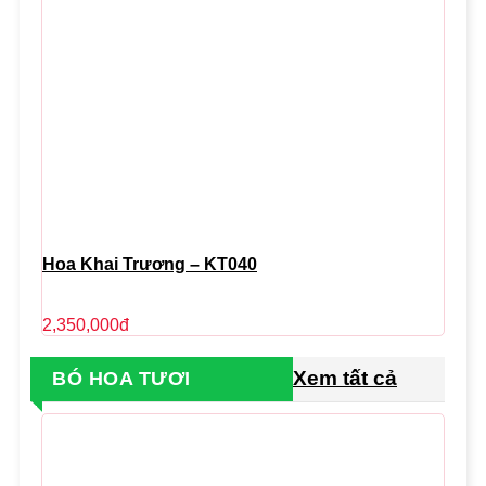
Hoa Khai Trương – KT040
2,350,000
đ
Xem tất cả
BÓ HOA TƯƠI