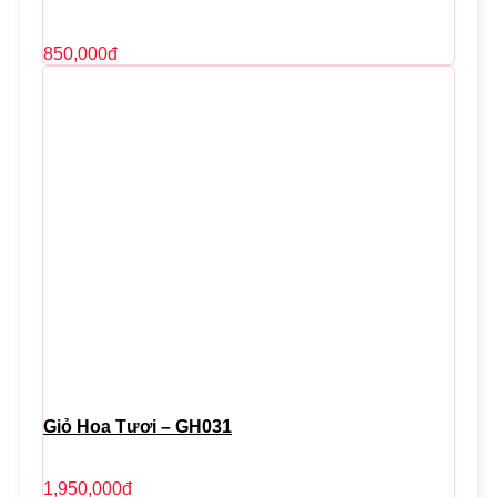
850,000
đ
Giỏ Hoa Tươi – GH031
1,950,000
đ