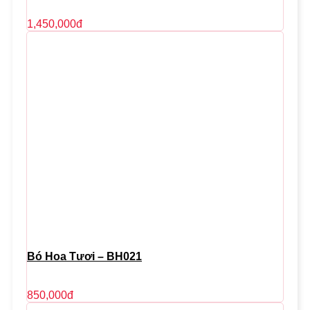
1,450,000
đ
Bó Hoa Tươi – BH021
850,000
đ