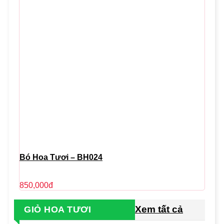
Bó Hoa Tươi – BH024
850,000
đ
Xem tất cả
GIỎ HOA TƯƠI