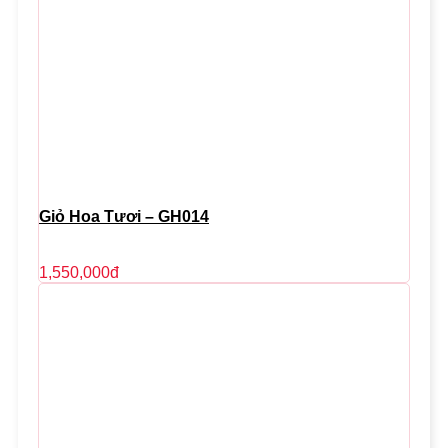
Giỏ Hoa Tươi – GH014
1,550,000
đ