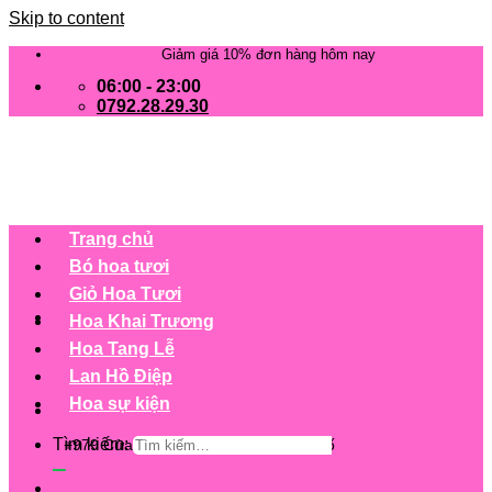
Skip to content
Giảm giá 10% đơn hàng hôm nay
06:00 - 23:00
0792.28.29.30
Trang chủ
Bó hoa tươi
Giỏ Hoa Tươi
Hoa Khai Trương
Hoa Tang Lễ
Lan Hồ Điệp
Hoa sự kiện
Tìm kiếm:
+979 Cửa hàng trên 63 tỉnh/ thành phố