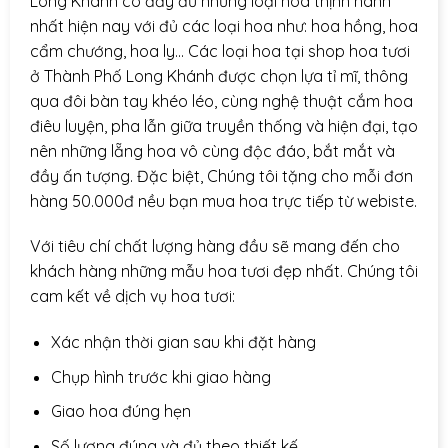
Long Khánh có đầy đủ những loại hoa thịnh hành
nhất hiện nay với đủ các loại hoa như: hoa hồng, hoa
cẩm chướng, hoa ly… Các loại hoa tại shop hoa tươi
ở Thành Phố Long Khánh được chọn lựa tỉ mĩ, thông
qua đôi bàn tay khéo léo, cùng nghệ thuật cắm hoa
điêu luyện, pha lẫn giữa truyền thống và hiện đại, tạo
nên những lẵng hoa vô cùng độc đáo, bắt mắt và
đầy ấn tượng. Đặc biệt, Chúng tôi tặng cho mỗi đơn
hàng 50.000đ nều bạn mua hoa trực tiếp từ webiste.
Với tiêu chí chất lượng hàng đầu sẽ mang đến cho
khách hàng những mẫu hoa tươi đẹp nhất. Chúng tôi
cam kết về dịch vụ hoa tươi:
Xác nhận thời gian sau khi đặt hàng
Chụp hình trước khi giao hàng
Giao hoa đúng hẹn
Số lượng đúng và đủ theo thiết kế