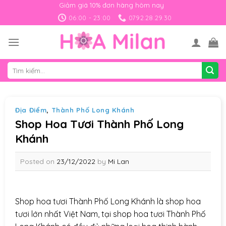
Skip
Giảm giá 10% đơn hàng hôm nay
to
06:00 - 23:00
0792.28.29.30
content
Tìm
kiếm:
Địa Điểm
,
Thành Phố Long Khánh
Shop Hoa Tươi Thành Phố Long
Khánh
Posted on
23/12/2022
by
Mi Lan
Shop hoa tươi Thành Phố Long Khánh là shop hoa
tươi lớn nhất Việt Nam, tại shop hoa tươi Thành Phố