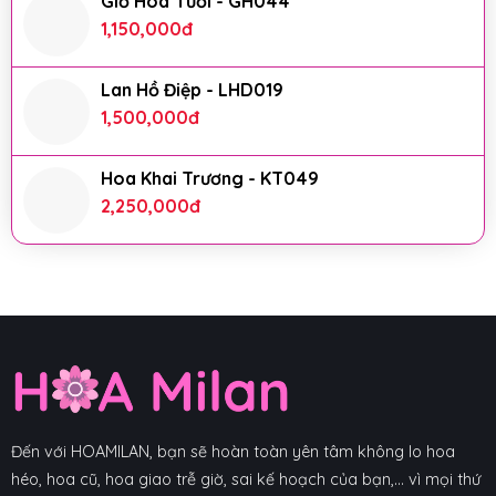
Giỏ Hoa Tươi - GH044
1,150,000
đ
Lan Hồ Điệp - LHD019
1,500,000
đ
Hoa Khai Trương - KT049
2,250,000
đ
Đến với HOAMILAN, bạn sẽ hoàn toàn yên tâm không lo hoa
héo, hoa cũ, hoa giao trễ giờ, sai kế hoạch của bạn,... vì mọi thứ