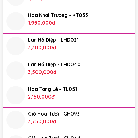
Hoa Khai Trương - KT053
1,950,000
đ
Lan Hồ Điệp - LHD021
3,300,000
đ
Lan Hồ Điệp - LHD040
3,500,000
đ
Hoa Tang Lễ - TL051
2,150,000
đ
Giỏ Hoa Tươi - GH093
3,750,000
đ