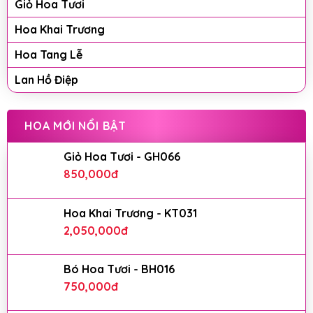
Giỏ Hoa Tươi
Hoa Khai Trương
Hoa Tang Lễ
Lan Hồ Điệp
HOA MỚI NỔI BẬT
Giỏ Hoa Tươi - GH066
850,000
đ
Hoa Khai Trương - KT031
2,050,000
đ
Bó Hoa Tươi - BH016
750,000
đ