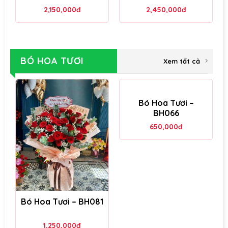
2,150,000
đ
2,450,000
đ
BÓ HOA TƯƠI
Xem tất cả
Bó Hoa Tươi –
BH066
650,000
đ
Bó Hoa Tươi – BH081
1,250,000
đ