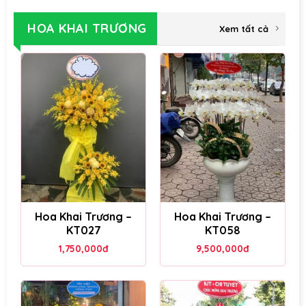
HOA KHAI TRƯƠNG
Xem tất cả
Hoa Khai Trương –
Hoa Khai Trương –
KT027
KT058
1,750,000
đ
9,500,000
đ