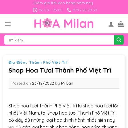
Skip
Giảm giá 10% đơn hàng hôm nay
to
06:00 - 23:00
0792.28.29.30
content
Tìm
kiếm:
Địa Điểm
,
Thành Phố Việt Trì
Shop Hoa Tươi Thành Phố Việt Trì
Posted on
23/12/2022
by
Mi Lan
Shop hoa tươi Thành Phố Việt Trì là shop hoa tươi lớn
nhất Việt Nam, tại shop hoa tươi Thành Phố Việt Trì
có đầy đủ những loại hoa thịnh hành nhất hiện nay
với đủ các loại hoa như: hoa hồng, hoa cẩm chướng,